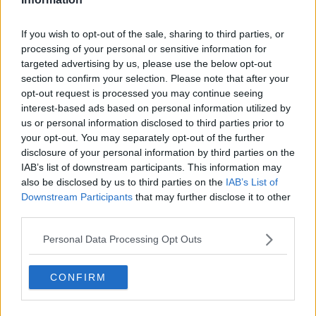
If you wish to opt-out of the sale, sharing to third parties, or
processing of your personal or sensitive information for
targeted advertising by us, please use the below opt-out
Nella tappa di Marina di Carrara, gli studenti hanno approfondito gli
section to confirm your selection. Please note that after your
investimenti infrastrutturali e tecnologici messi in campo dall'AdSP
opt-out request is processed you may continue seeing
del Mar Ligure Orientale per intercettare i mercati internazionali.
interest-based ads based on personal information utilized by
Il tour ha incluso i terminal multipurpose MDC e FHP, l'hub del
us or personal information disclosed to third parties prior to
gruppo Grendi – focalizzato sul trasporto intermodale – e l'area
your opt-out. You may separately opt-out of the further
operativa di Baker Hughes, punto di riferimento per la gestione dei
disclosure of your personal information by third parties on the
trasporti eccezionali.
IAB’s list of downstream participants. This information may
also be disclosed by us to third parties on the
IAB’s List of
Spostandosi in Liguria, l'iniziativa ha messo in luce l'eccellenza
Downstream Participants
that may further disclose it to other
operativa di cinque realtà leader nei rispettivi settori: il Savona
third parties.
Terminal Auto, il Palacrociere di Savona, la piattaforma
d'avanguardia Vado Gateway, il terminal container PSA Genova
Personal Data Processing Opt Outs
Pra’ e il Terminal Intermodale Marittimo del Gruppo Ignazio
Messina.
CONFIRM
Anche in questo secondo ciclo di visite, la sinergia strategica con
l'AdSP del Mar Ligure Occidentale ha permesso agli studenti di