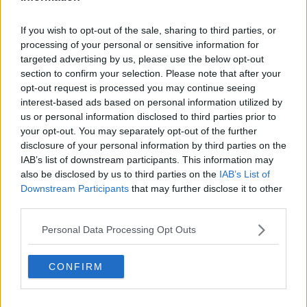
Delegazione di Livorno di Confindustria Toscana Centro e Costa;
Katia Balducci, presidente di Navigo; Pietro Angelini, direttore di
If you wish to opt-out of the sale, sharing to third parties, or
Navigo ed Eugenio Fiore, dirigente di Confindustria Toscana Centro
processing of your personal or sensitive information for
e Costa. L’accordo ha perseguito l’obiettivo di valorizzare la
targeted advertising by us, please use the below opt-out
collaborazione tra sistema associativo e cluster nautico, creando
section to confirm your selection. Please note that after your
sinergie tra imprese, mondo industriale e servizi collegati,
opt-out request is processed you may continue seeing
promuovendo competenze e occupazione qualificata sul territorio e
interest-based ads based on personal information utilized by
favorendo l’accesso a bandi e progetti regionali, nazionali ed
us or personal information disclosed to third parties prior to
europei.
your opt-out. You may separately opt-out of the further
disclosure of your personal information by third parties on the
IAB’s list of downstream participants. This information may
also be disclosed by us to third parties on the
IAB’s List of
"Con questo Protocollo abbiamo definito un perimetro di
Downstream Participants
that may further disclose it to other
collaborazione concreto per rafforzare la competitività del comparto
third parties.
e accompagnare le imprese nei percorsi di sostenibilità e
transizione verde e digitale. – ha dichiarato il presidente Piero Neri
Personal Data Processing Opt Outs
- L’intesa prevede inoltre azioni di networking e promozione,
iniziative su formazione e competenze, e un supporto all’accesso a
bandi e progettualità, anche a livello europeo, oltre a attività mirate
CONFIRM
per export e internazionalizzazione".
Particolare attenzione è stata rivolta alle risorse umane, con la