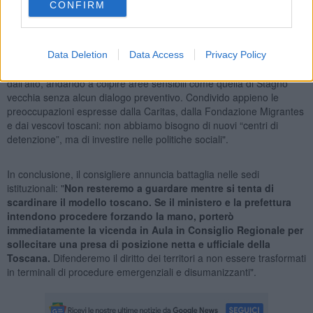
strutture prefabbricate significa tradire questo impegno", aggiunge
CONFIRM
Franchi.
Franchi punta poi il dito contro la mancanza di coinvolgimento delle
Data Deletion
Data Access
Privacy Policy
istituzioni locali: "È inaccettabile che si ipotizzino soluzioni calate
dall'alto, andando a colpire aree sensibili come quella di Stagno
vecchia senza alcun dialogo preventivo. Condivido appieno le
preoccupazioni espresse dalla Caritas, dalla Fondazione Migrantes
e dai vescovi toscani: non abbiamo bisogno di nuovi “centri di
detenzione”, ma di investire nelle politiche sociali".
In conclusione, il consigliere annuncia battaglia nelle sedi
istituzionali: "
Non resteremo a guardare mentre si tenta di
scardinare il modello toscano. Se il ministero e la prefettura
intendono procedere forzando la mano, porterò
immediatamente la vicenda in Aula in Consiglio Regionale per
sollecitare una presa di posizione netta e ufficiale della
Toscana.
Difenderemo il diritto dei territori a non essere trasformati
in terminali di procedure emergenziali e disumanizzanti".