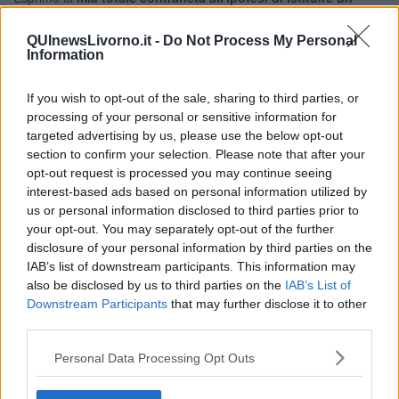
hotspot nel territorio di Livorno o nei comuni limitrofi.
-
dichiara
Franchi
- Siamo di fronte a un tentativo del Governo di
QUInewsLivorno.it -
Do Not Process My Personal
imporre un modello di gestione dei flussi migratori che nulla ha a
Information
che fare con la storia e la cultura della nostra regione. La Toscana
ha scelto da tempo la strada dell’accoglienza diffusa, della
If you wish to opt-out of the sale, sharing to third parties, or
mediazione culturale e dell’integrazione sociale, rifiutando logiche
processing of your personal or sensitive information for
di pura detenzione e screening sommari che mettono a rischio la
targeted advertising by us, please use the below opt-out
dignità e i diritti umani".
section to confirm your selection. Please note that after your
opt-out request is processed you may continue seeing
interest-based ads based on personal information utilized by
us or personal information disclosed to third parties prior to
your opt-out. You may separately opt-out of the further
Il consigliere Dem sottolinea la compattezza dei territori nel
disclosure of your personal information by third parties on the
respingere questa ipotesi: "Il "
no" arrivato dai sindaci di Livorno
IAB’s list of downstream participants. This information may
e Collesalvetti, dall’assessora regionale Alessandra Nardini,
also be disclosed by us to third parties on the
IAB’s List of
non è un semplice rifiuto logistico, ma una scelta politica e
Downstream Participants
that may further disclose it to other
civile di chi conosce la complessità della gestione degli
third parties.
sbarchi".
"Livorno ha già dimostrato, con decine di operazioni di accoglienza
Personal Data Processing Opt Outs
delle navi Ong, di saper gestire l’umanità con efficienza e senza
tensioni. Trasformare la nostra città in una "zona di frontiera" con