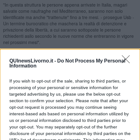
"In questa struttura le persone appena arrivate in Italia, magari
salvate come naufraghe nel Mediterraneo, saranno non solo
identificate ma anche "trattenute" fino a tre mesi. - prosegue Usb -
Un termine burocratico che maschera la realtà di detenzione e
privazione della libertà, a cui saranno sottoposte le persone
richiedenti asilo secondo le nuove norme che entreranno in vigore
nei prossimi mesi".
"Secondo la riforma europea che il governo si prepara ad applicare
con un nuovo disegno di legge approvato lo scorso 11 febbraio,
QUInewsLivorno.it -
Do Not Process My Personal
anticipato in alcuni aspetti già dal decreto Cutro, - aggiunge Usb - i
Information
richiedenti asilo, in base ad uno screening in frontiera, potranno
essere destinati ad una "procedura accelerata". Questa procedura
If you wish to opt-out of the sale, sharing to third parties, or
sarà imposta a chi presenta una domanda di asilo considerata
processing of your personal or sensitive information for
“infondata” o a richiedenti asilo provenienti da paesi che hanno un
targeted advertising by us, please use the below opt-out
tasso di accettazione delle richieste di asilo per i propri cittadini
section to confirm your selection. Please note that after your
inferiore al 20%. Un criterio che comprenderebbe anche persone
provenienti da Nigeria, Somalia, Sierra Leone".
opt-out request is processed you may continue seeing
interest-based ads based on personal information utilized by
"La procedura accelerata prevede la permanenza in una struttura
us or personal information disclosed to third parties prior to
di detenzione in frontiera, allo scopo di impedire l’ingresso nell’UE,
your opt-out. You may separately opt-out of the further
in attesa che la domanda di asilo venga processata entro un
disclosure of your personal information by third parties on the
massimo di 3 mesi. - continua Usb -
Questo porterà a privazione