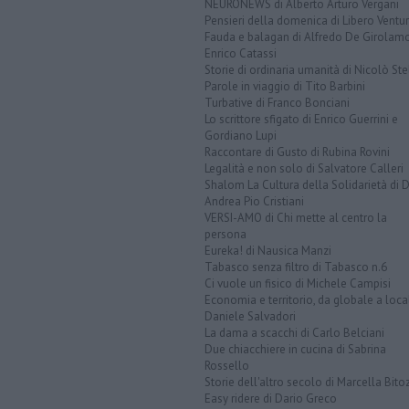
NEURONEWS di Alberto Arturo Vergani
Pensieri della domenica di Libero Ventur
Fauda e balagan di Alfredo De Girolam
Enrico Catassi
Storie di ordinaria umanità di Nicolò Ste
Parole in viaggio di Tito Barbini
Turbative di Franco Bonciani
Lo scrittore sfigato di Enrico Guerrini e
Gordiano Lupi
Raccontare di Gusto di Rubina Rovini
Legalità e non solo di Salvatore Calleri
Shalom La Cultura della Solidarietà di 
Andrea Pio Cristiani
VERSI-AMO di Chi mette al centro la
persona
Eureka! di Nausica Manzi
Tabasco senza filtro di Tabasco n.6
Ci vuole un fisico di Michele Campisi
Economia e territorio, da globale a loca
Daniele Salvadori
La dama a scacchi di Carlo Belciani
Due chiacchiere in cucina di Sabrina
Rossello
Storie dell'altro secolo di Marcella Bito
Easy ridere di Dario Greco