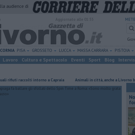
alla audience di
o
Aggiornato alle 01:55
METE
Gio
ICORNIA
PISA
GROSSETO
LUCCA
MASSA CARRARA
PISTOIA
Lavoro
Cultura e Spettacolo
Eventi
Sport
Blog
Intervi
uti raccolti intorno a Capraia
Animali in città, anche a Livorno buone pr
No
fo