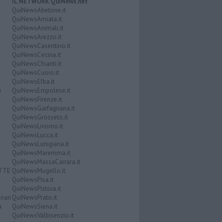
IL NETWORK QuiNews.net
QuiNewsAbetone.it
QuiNewsAmiata.it
QuiNewsAnimali.it
QuiNewsArezzo.it
QuiNewsCasentino.it
QuiNewsCecina.it
QuiNewsChianti.it
QuiNewsCuoio.it
QuiNewsElba.it
i
QuiNewsEmpolese.it
QuiNewsFirenze.it
QuiNewsGarfagnana.it
QuiNewsGrosseto.it
QuiNewsLivorno.it
QuiNewsLucca.it
QuiNewsLunigiana.it
QuiNewsMaremma.it
QuiNewsMassaCarrara.it
ATTE
QuiNewsMugello.it
QuiNewsPisa.it
QuiNewsPistoia.it
nari
QuiNewsPrato.it
a
QuiNewsSiena.it
QuiNewsValbisenzio.it