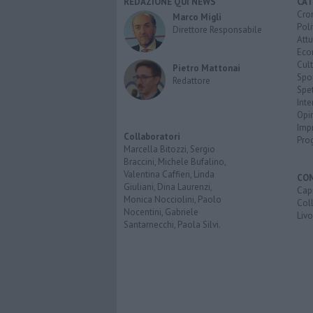
REDAZIONE QUI NEWS
CAT
Cro
Marco Migli
Poli
Direttore Responsabile
Attu
Eco
Cult
Pietro Mattonai
Spo
Redattore
Spet
Inte
Opi
Imp
Collaboratori
Pro
Marcella Bitozzi, Sergio
Braccini, Michele Bufalino,
Valentina Caffieri, Linda
CO
Giuliani, Dina Laurenzi,
Capr
Monica Nocciolini, Paolo
Coll
Nocentini, Gabriele
Liv
Santarnecchi, Paola Silvi.