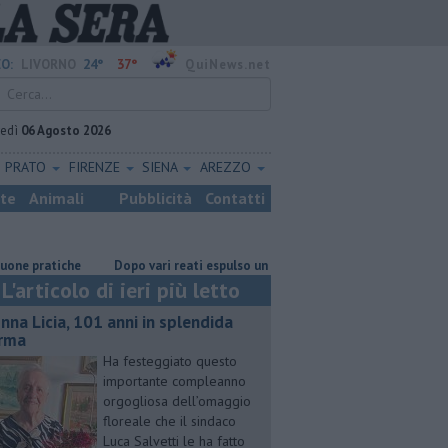
24°
37°
O:
LIVORNO
QuiNews.net
vedì
06 Agosto 2026
PRATO
FIRENZE
SIENA
AREZZO
ste
Animali
Pubblicità
Contatti
atiche
Dopo vari reati espulso un cittadino straniero
Nonna Licia, 
L'articolo di ieri più letto
nna Licia, 101 anni in splendida
rma
Ha festeggiato questo
importante compleanno
orgogliosa dell’omaggio
floreale che il sindaco
Luca Salvetti le ha fatto