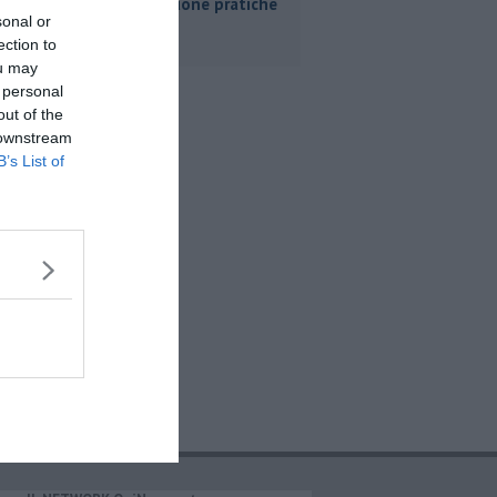
Livorno buone pratiche
sonal or
ection to
ou may
 personal
out of the
 downstream
B’s List of