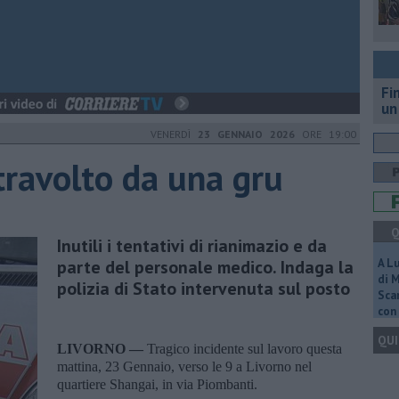
Fi
un
VENERDÌ
23 GENNAIO 2026
ORE 19:00
ravolto da una gru
Q
Inutili i tentativi di rianimazio e da
parte del personale medico. Indaga la
A L
di 
polizia di Stato intervenuta sul posto
Scar
con 
QUI
LIVORNO —
Tragico incidente sul lavoro questa
mattina, 23 Gennaio, verso le 9 a Livorno nel
quartiere Shangai, in via Piombanti.