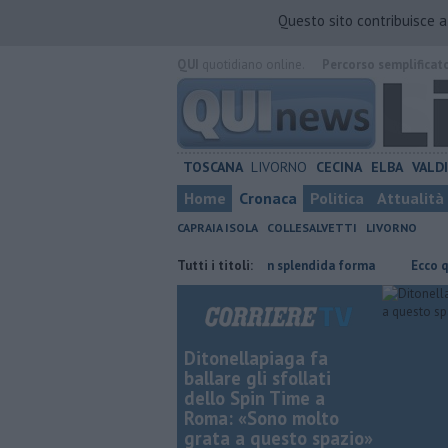
Questo sito contribuisce 
QUI
quotidiano online.
Percorso semplificat
TOSCANA
LIVORNO
CECINA
ELBA
VALD
Home
Cronaca
Politica
Attualità
CAPRAIA ISOLA
COLLESALVETTI
LIVORNO
straniero
Nonna Licia, 101 anni in splendida forma
Tutti i titoli:
Ecco quali rifi
Ditonellapiaga fa
ballare gli sfollati
dello Spin Time a
Roma: «Sono molto
grata a questo spazio»