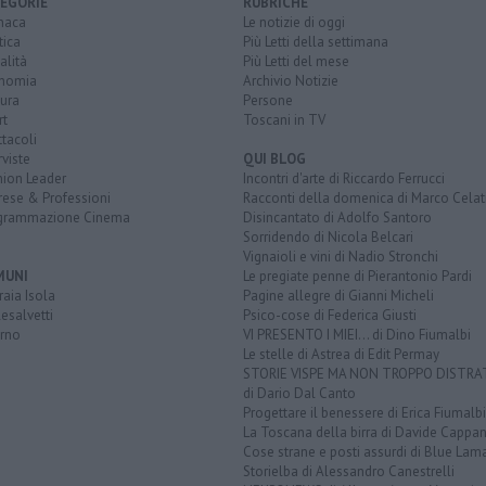
EGORIE
RUBRICHE
naca
Le notizie di oggi
tica
Più Letti della settimana
alità
Più Letti del mese
nomia
Archivio Notizie
ura
Persone
rt
Toscani in TV
tacoli
rviste
QUI BLOG
nion Leader
Incontri d'arte di Riccardo Ferrucci
rese & Professioni
Racconti della domenica di Marco Celat
grammazione Cinema
Disincantato di Adolfo Santoro
Sorridendo di Nicola Belcari
Vignaioli e vini di Nadio Stronchi
MUNI
Le pregiate penne di Pierantonio Pardi
aia Isola
Pagine allegre di Gianni Micheli
esalvetti
Psico-cose di Federica Giusti
orno
VI PRESENTO I MIEI... di Dino Fiumalbi
Le stelle di Astrea di Edit Permay
STORIE VISPE MA NON TROPPO DISTR
di Dario Dal Canto
Progettare il benessere di Erica Fiumalbi
La Toscana della birra di Davide Cappan
Cose strane e posti assurdi di Blue Lam
Storielba di Alessandro Canestrelli