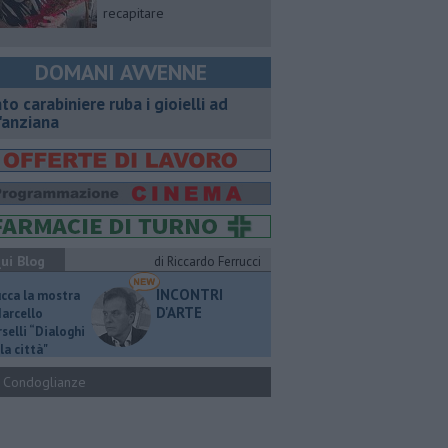
recapitare
DOMANI AVVENNE
nto carabiniere ruba i gioielli ad
'anziana
ui Blog
di Riccardo Ferrucci
INCONTRI
ucca la mostra
D'ARTE
Marcello
selli “Dialoghi
la città"
Condoglianze