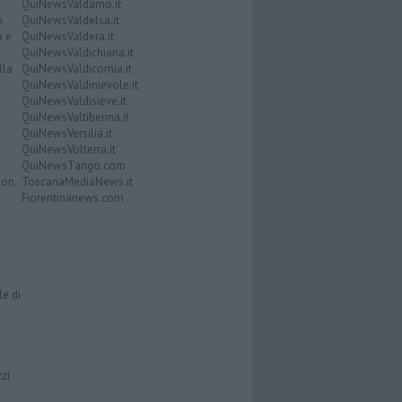
QuiNewsValdarno.it
i
QuiNewsValdelsa.it
o e
QuiNewsValdera.it
QuiNewsValdichiana.it
lla
QuiNewsValdicornia.it
QuiNewsValdinievole.it
QuiNewsValdisieve.it
QuiNewsValtiberina.it
QuiNewsVersilia.it
QuiNewsVolterra.it
QuiNewsTango.com
Don
ToscanaMediaNews.it
Fiorentinanews.com
le di
zzi