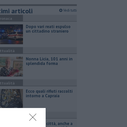
imi articoli
Vedi tutti
ronaca
Dopo vari reati espulso
un cittadino straniero
ttualità
Nonna Licia, 101 anni in
splendida forma
ttualità
Ecco quali rifiuti raccolti
intorno a Capraia
ttualità
Animali in città, anche a