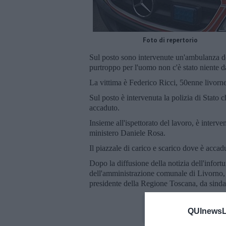
Foto di repertorio
Sul posto sono intervenute un'ambulanza d
purtroppo per l'uomo non c'è stato niente da
La vittima è Federico Ricci, 50enne livorn
Sul posto è intervenuta la polizia di Stato 
accaduto.
Insieme all'ispettorato del lavoro, è interven
ministero Daniele Rosa.
Il piazzale di carico e scarico dove è accadu
Dopo la diffusione della notizia dell'infort
dell'amministrazione comunale di Livorno, 
presidente della Regione Toscana, da sindac
QUInewsLi