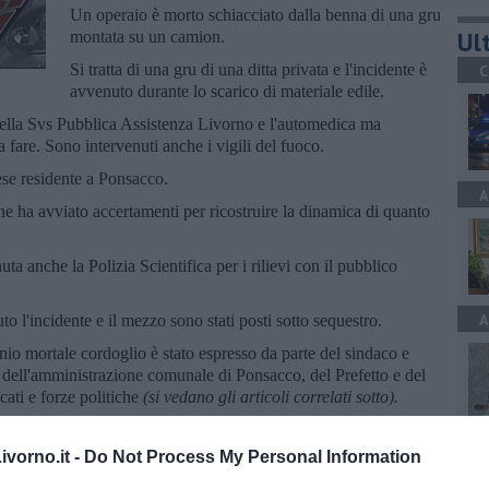
Un operaio è morto schiacciato dalla benna di una gru
Ult
montata su un camion.
Si tratta di una gru di una ditta privata e l'incidente è
C
avvenuto durante lo scarico di materiale edile.
ella Svs Pubblica Assistenza Livorno e l'automedica ma
 fare. Sono intervenuti anche i vigili del fuoco.
ese residente a Ponsacco.
A
che ha avviato accertamenti per ricostruire la dinamica di quanto
uta anche la Polizia Scientifica per i rilievi con il pubblico
A
to l'incidente e il mezzo sono stati posti sotto sequestro.
unio mortale cordoglio è stato espresso da parte del sindaco e
dell'amministrazione comunale di Ponsacco, del Prefetto e del
ati e forze politiche
(si vedano gli articoli correlati sotto).
A
vorno.it -
Do Not Process My Personal Information