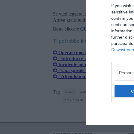
If you wish 
sensitive in
Se vuoi leggere le notizie principali della T
confirm you
Arriva gratis tutti i giorni alle 20:00 dirett
continue se
Basta cliccare
QUI
information 
further disc
Ti potrebbe interessare anche:
participants
Downstream 
Operaio morto, il cordoglio
"Introdurre il reato di omicidio sul l
Incidente mortale sul lavoro, "necess
"Una spirale di dolore che va fermat
Persona
"Attendiamo esito delle indagini"
Tag
livorno
polizia di stato
benna
autome
provincia di livorno