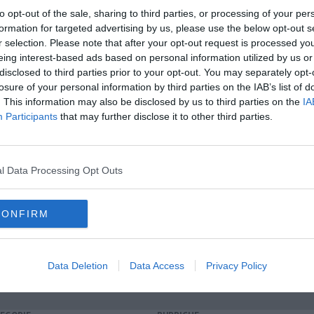
to opt-out of the sale, sharing to third parties, or processing of your per
formation for targeted advertising by us, please use the below opt-out s
oscana iscriviti alla
Newsletter QUInews - ToscanaMedia.
r selection. Please note that after your opt-out request is processed y
amente nella tua casella di posta.
eing interest-based ads based on personal information utilized by us or
disclosed to third parties prior to your opt-out. You may separately opt-
losure of your personal information by third parties on the IAB’s list of
. This information may also be disclosed by us to third parties on the
IA
Participants
that may further disclose it to other third parties.
avoro"
ario agire"
a"
l Data Processing Opt Outs
CONFIRM
dica
federico ricci
ponsacco
polizia
daniele rosa
Data Deletion
Data Access
Privacy Policy