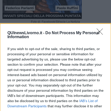
Foto di: Facebook/Striscia La Notizia
Due inviati livornesi nella prossima puntata del programma di
QUInewsLivorno.it -
Do Not Process My Personal
Antonio Ricci in prima serata su Canale 5
Information
If you wish to opt-out of the sale, sharing to third parties, or
processing of your personal or sensitive information for
targeted advertising by us, please use the below opt-out
section to confirm your selection. Please note that after your
LIVORNO —
Due artisti livornesi Paolo Ruffini e Federico Parlanti
saranno gli inviati speciali della prossima puntata di
Striscia La
opt-out request is processed you may continue seeing
Notizia,
in prima serata tv su Canale 5, domani, giovedì 19
interest-based ads based on personal information utilized by
Febbraio.
us or personal information disclosed to third parties prior to
your opt-out. You may separately opt-out of the further
Tra gli inviati “specialissimi” della trasmissione di Antonio Ricci,
disclosure of your personal information by third parties on the
condotta da Ezio Greggio ed Enzo Iacchetti, ci sarà l'attore
Paolo
IAB’s list of downstream participants. This information may
Ruffini,
accompagnato dal collega e speaker radiofonico
Federico
also be disclosed by us to third parties on the
IAB’s List of
Parlanti della Compagnia teatrale inclusiva Mayor Von
Downstream Participants
that may further disclose it to other
Frinzius.