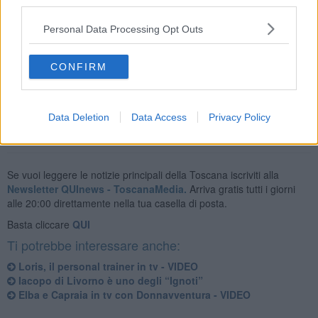
third parties.
Personal Data Processing Opt Outs
Il duo consegnerà l’iconica “merdina” di Striscia a chi parcheggia
l’auto senza averne diritto nel posto riservato alle persone con
CONFIRM
disabilità.
Data Deletion
Data Access
Privacy Policy
Se vuoi leggere le notizie principali della Toscana iscriviti alla
Newsletter QUInews - ToscanaMedia.
Arriva gratis tutti i giorni
alle 20:00 direttamente nella tua casella di posta.
Basta cliccare
QUI
Ti potrebbe interessare anche:
Loris, il personal trainer in tv - VIDEO
​Iacopo di Livorno è uno degli “Ignoti”
Elba e Capraia in tv con Donnavventura - VIDEO