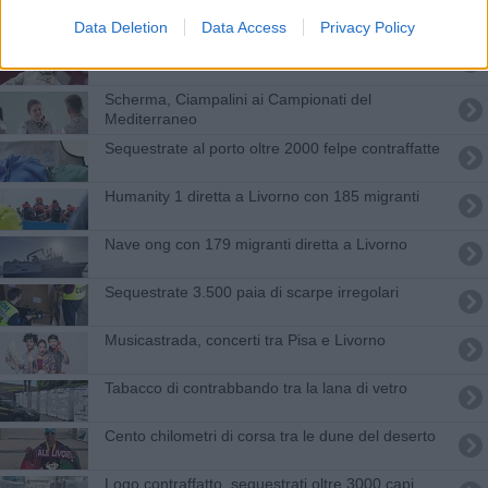
Livorno dà il benvenuto a 108 nuovi figli
Data Deletion
Data Access
Privacy Policy
Scherma, Irene Vecchi ancora sul podio
Scherma, Ciampalini ai Campionati del
Mediterraneo
Sequestrate al porto oltre 2000 felpe contraffatte
Humanity 1 diretta a Livorno con 185 migranti
Nave ong con 179 migranti diretta a Livorno
Sequestrate 3.500 paia di scarpe irregolari
Musicastrada, concerti tra Pisa e Livorno
Tabacco di contrabbando tra la lana di vetro
Cento chilometri di corsa tra le dune del deserto
Logo contraffatto, sequestrati oltre 3000 capi