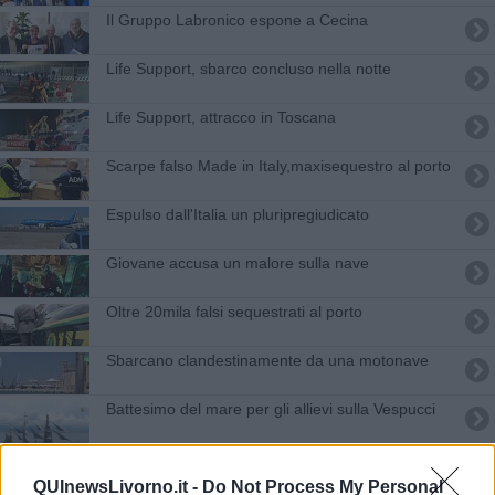
Il Gruppo Labronico espone a Cecina
Life Support, sbarco concluso nella notte
Life Support, attracco in Toscana
Scarpe falso Made in Italy,maxisequestro al porto
Espulso dall'Italia un pluripregiudicato
Giovane accusa un malore sulla nave
Oltre 20mila falsi sequestrati al porto
Sbarcano clandestinamente da una motonave
Battesimo del mare per gli allievi sulla Vespucci
Cashmere dalla Tunisia ma è sottofatturato
QUInewsLivorno.it -
Do Not Process My Personal