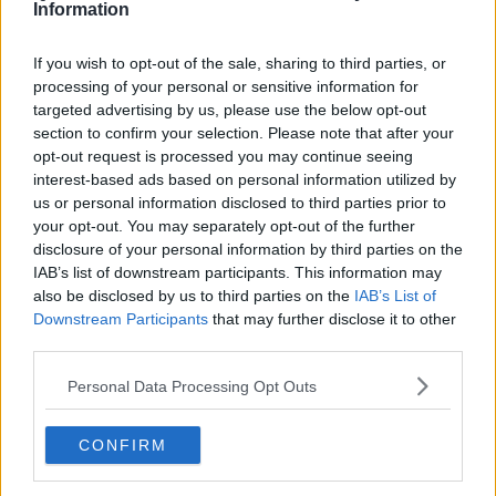
Information
Innovazione e logistica, progetto supera i confini
Con la droga sullo scooter rubato
If you wish to opt-out of the sale, sharing to third parties, or
processing of your personal or sensitive information for
Life Support attesa in Toscana, a bordo 69
targeted advertising by us, please use the below opt-out
migranti
section to confirm your selection. Please note that after your
opt-out request is processed you may continue seeing
Spaccio di droga, una denuncia e un rimpatrio
interest-based ads based on personal information utilized by
us or personal information disclosed to third parties prior to
Adsp, Gariglio riceve il console tunisino
your opt-out. You may separately opt-out of the further
disclosure of your personal information by third parties on the
Livorno ospita la vela internazionale
IAB’s list of downstream participants. This information may
also be disclosed by us to third parties on the
IAB’s List of
Prospettive sui porti dalla Università Bocconi
Downstream Participants
that may further disclose it to other
third parties.
Arrivata a Livorno la nave con 183 migranti
Personal Data Processing Opt Outs
Tenta una rapina, denuncia e rimpatrio
CONFIRM
Dispersi in mare, la rabbia di Usb