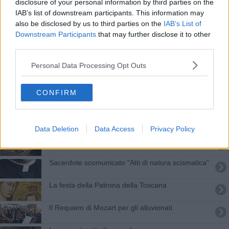
disclosure of your personal information by third parties on the
Coltellate fra migranti ospiti della Caritas
IAB’s list of downstream participants. This information may
also be disclosed by us to third parties on the
IAB’s List of
Addio all'ex colonnello diventato prete
Downstream Participants
that may further disclose it to other
third parties.
Livorno ricorda l'alluvione
Personal Data Processing Opt Outs
Parroci, nuove nomine e spostamenti
CONFIRM
Una pedalata per l'acqua
Ci si potrà sposare anche a casa
Data Deletion
Data Access
Privacy Policy
Addio a don Francesco Fiordaliso, diocesi in lutto
Sacerdote scomunicato "Atti di natura scismatica"
La festa della Patrona della Toscana
Il Requiem di Mozart per gli alluvionati