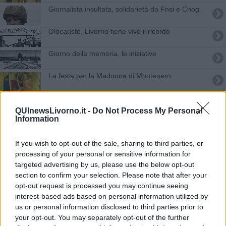
Giornalista insultata, solidarietà da Fnsi e Cnog
Olocausto, Livorno tiene vivo il ricordo
Giorno della memoria, le iniziative
La festa per la Madonna di Montenero
Alluvione, tante iniziative di raccolta fondi
QUInewsLivorno.it -
Do Not Process My Personal
Information
"Anniversario alluvione, 85% dei lavori fatti"
700 studenti per la Giornata della Memoria
If you wish to opt-out of the sale, sharing to third parties, or
processing of your personal or sensitive information for
Muore storico parroco, diocesi in lutto
targeted advertising by us, please use the below opt-out
section to confirm your selection. Please note that after your
opt-out request is processed you may continue seeing
Per Natale la solidarietà si serve a tavola
interest-based ads based on personal information utilized by
us or personal information disclosed to third parties prior to
Santa Giulia, il palio e le cerimonie religiose
your opt-out. You may separately opt-out of the further