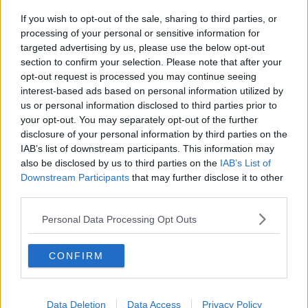
Alto Tirreno, ecco il nuovo Piano dei porti
If you wish to opt-out of the sale, sharing to third parties, or
Festa della Repubblica, ecco gli insigniti
processing of your personal or sensitive information for
targeted advertising by us, please use the below opt-out
section to confirm your selection. Please note that after your
Riorganizzazione 118, la posizione della Provincia
opt-out request is processed you may continue seeing
interest-based ads based on personal information utilized by
Si riunisce il Consiglio provinciale
us or personal information disclosed to third parties prior to
your opt-out. You may separately opt-out of the further
Giovani per il dono, Servizio civile con Avis
disclosure of your personal information by third parties on the
IAB’s list of downstream participants. This information may
Amianto killer su traghetti Fs, Rfi deve risarcire
also be disclosed by us to third parties on the
IAB’s List of
Downstream Participants
that may further disclose it to other
Gestione Fortezza Vecchia, firmato l'accordo
third parties.
Riorganizzato il 118, intervento salvavita
Personal Data Processing Opt Outs
Bandiere Blu, spiagge e porti turistici premiati
CONFIRM
Vento forte in porto, stop a traffico container
Bandiere blu, Toscana sul podio tra conferme e
Data Deletion
Data Access
Privacy Policy