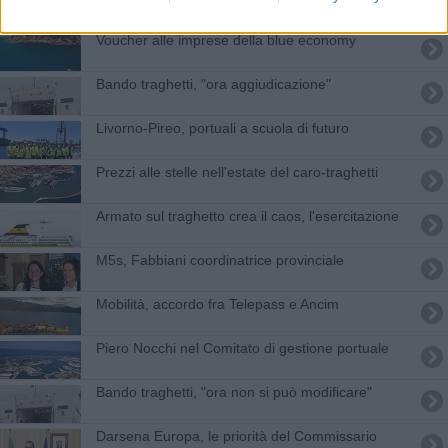
new entry
Voucher alle imprese della blue economy
Bando traghetti, "ora aggiudicazione"
Livorno-Pireo, portuali a scuola di futuro
Prezzi alle stelle nell'estate del caro-traghetti
Armato sul traghetto crea il caos, l'esercitazione
M5s, Fabbiani coordinatrice provinciale
Mobilità, accordo fra Telepass e Ancim
Piero Nocchi nel Comitato di gestione portuale
Bando traghetti, "ora non si può modificare"
Darsena Europa, le priorità del Commissario