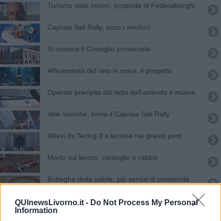
Turismo isole minori, proposte di Federalberghi
Capraia Sail Rally, ecco i vincitori
Si riunisce il Consiglio provinciale
Affinamento del vino in mare, il progetto
Operaio precipita dal tetto dell'azienda e muore
Vele storiche, torna il Capraia Sail Rally
Allievi Its Teclog 3 a lezione nei grandi porti
Morto sul lavoro, cordoglio e rabbia
Botteghe della salute, più servizi di prossimità
Il faro del porto si tinge del Tricolore
QUInewsLivorno.it -
Do Not Process My Personal
Information