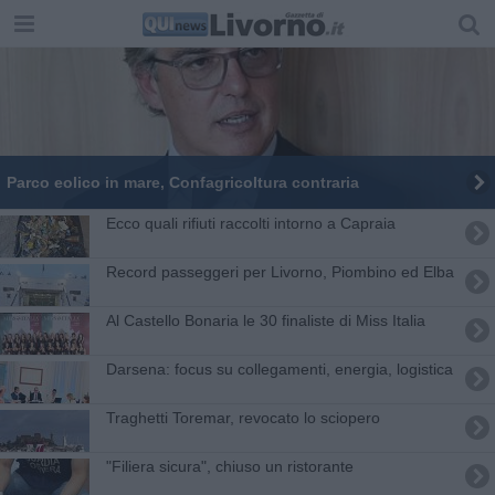
Parco eolico in mare, Confagricoltura contraria
Ecco quali rifiuti raccolti intorno a Capraia
Record passeggeri per Livorno, Piombino ed Elba
Al Castello Bonaria le 30 finaliste di Miss Italia
Darsena: focus su collegamenti, energia, logistica
Traghetti Toremar, revocato lo sciopero
"Filiera sicura", chiuso un ristorante