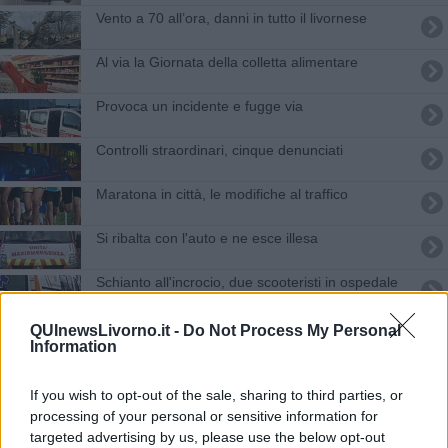
Vento a 70 all’ora, danni in tutto il livornese
Al via la Giornata della colletta alimentare
Provoca un incidente e fugge via
Controlli straordinari, cinque denunciati
Maratona in città, le modifiche al traffico
Si ribalta con l'auto e ne esce illesa
Schianto all'incrocio, due scooteristi in ospedale
Ubriaco alla guida sbanda e danneggia
QUInewsLivorno.it -
Do Not Process My Personal
Information
Più sicurezza in zona nord
If you wish to opt-out of the sale, sharing to third parties, or
Tragedia, confessione e arresto
processing of your personal or sensitive information for
targeted advertising by us, please use the below opt-out