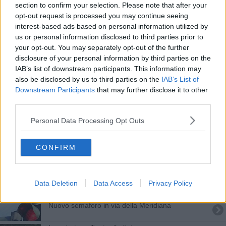
Enel al lavoro, ecco le aree del "fuori servizio"
section to confirm your selection. Please note that after your
opt-out request is processed you may continue seeing
interest-based ads based on personal information utilized by
Guasto ai semafori, il Comune raccomanda
prudenza
us or personal information disclosed to third parties prior to
your opt-out. You may separately opt-out of the further
Primavera di meraviglia con le Giornate del Fai
disclosure of your personal information by third parties on the
IAB’s list of downstream participants. This information may
Semafori e strisce, via ai lavori
also be disclosed by us to third parties on the
IAB’s List of
Downstream Participants
that may further disclose it to other
Lo strano caso del semaforo di via Pisana
third parties.
In casa quasi 250 grammi di cocaina
Personal Data Processing Opt Outs
Inseguimento per le strade di Livorno
CONFIRM
Travolta mentre attraversa la strada, è gravissima
Pedone travolto in strada e corsa in ospedale
Data Deletion
Data Access
Privacy Policy
Nuovo semaforo in via della Meridiana