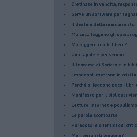
Cretinate in vendita, responsab
Serve un software per segnala
​Il destino della memoria sto
Ma cosa leggono gli operai o
Ma leggere rende liberi ?
​Una lapide è per sempre
Il teorema di Baricco e le bib
I monopoli mettono in crisi la
​Perché si leggono poco i libri 
​Manifesto per il biblioattivi
Letture, internet e populism
​Le parole scomparse
​Paradossi e dilemmi dei critic
Ma i terroristi leggono?