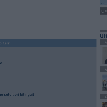
con 
QUI
Ult
A
o Cerri
o!
A
 solo libri bilingui?
C