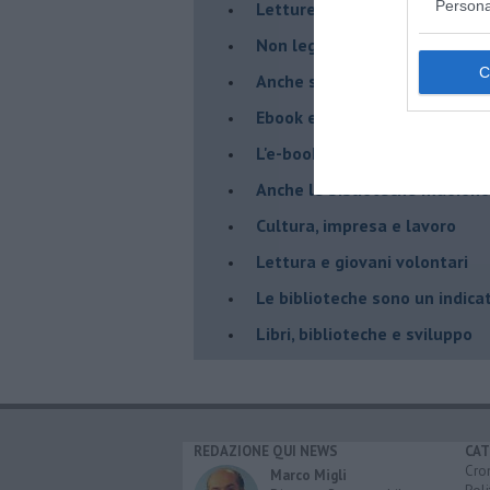
Persona
​Letture condivise. Piccoli ne
​Non leggete libri per le vaca
​Anche scrivere fa bene alla 
​Ebook e autori che si autopu
​L'e-book ucciderà il libro di 
​Anche le biblioteche muoiono
​Cultura, impresa e lavoro
​Lettura e giovani volontari
​Le biblioteche sono un indica
​Libri, biblioteche e sviluppo
REDAZIONE QUI NEWS
CAT
Cro
Marco Migli