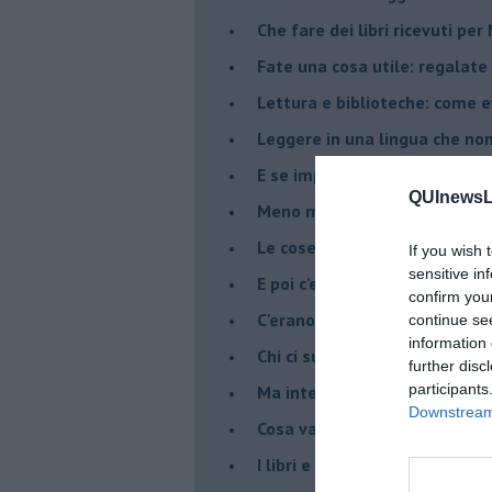
​Che fare dei libri ricevuti pe
​Fate una cosa utile: regalate 
​Lettura e biblioteche: come 
Leggere in una lingua che non
​E se imparassimo a leggere i
QUInewsLi
​Meno male che il Pisa Book Fe
​Le cose che ho imparato a le
If you wish 
sensitive in
​E poi c'erano le riviste.....
confirm you
​C'erano una volta gli editori
continue se
information 
​Chi ci suggerisce cosa legger
further disc
participants
​Ma internet ci fa leggere di 
Downstream 
​Cosa vale la pena di leggere?
I libri e la guerra di Amazon