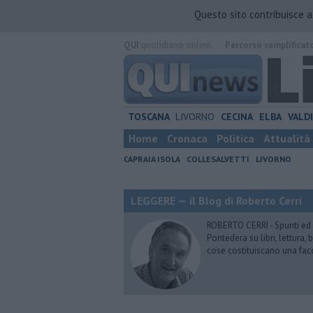
Questo sito contribuisce 
QUI
quotidiano online.
Percorso semplificat
TOSCANA
LIVORNO
CECINA
ELBA
VALD
Home
Cronaca
Politica
Attualità
CAPRAIA ISOLA
COLLESALVETTI
LIVORNO
LEGGERE — il Blog di Roberto Cerri
ROBERTO CERRI - Spunti ed o
Pontedera su libri, lettura
cose costituiscano una fac