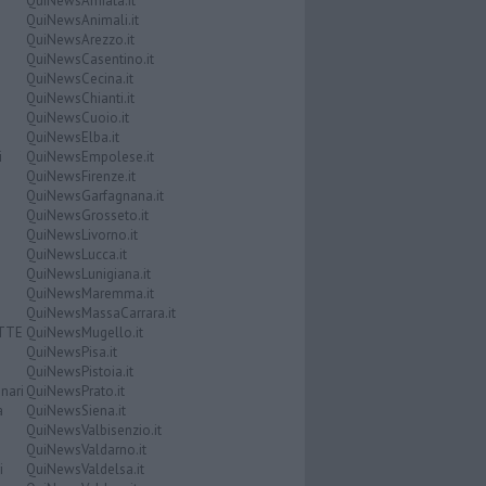
QuiNewsAmiata.it
QuiNewsAnimali.it
QuiNewsArezzo.it
QuiNewsCasentino.it
QuiNewsCecina.it
QuiNewsChianti.it
QuiNewsCuoio.it
QuiNewsElba.it
i
QuiNewsEmpolese.it
QuiNewsFirenze.it
QuiNewsGarfagnana.it
QuiNewsGrosseto.it
QuiNewsLivorno.it
QuiNewsLucca.it
QuiNewsLunigiana.it
QuiNewsMaremma.it
QuiNewsMassaCarrara.it
ATTE
QuiNewsMugello.it
QuiNewsPisa.it
QuiNewsPistoia.it
nari
QuiNewsPrato.it
a
QuiNewsSiena.it
QuiNewsValbisenzio.it
QuiNewsValdarno.it
i
QuiNewsValdelsa.it