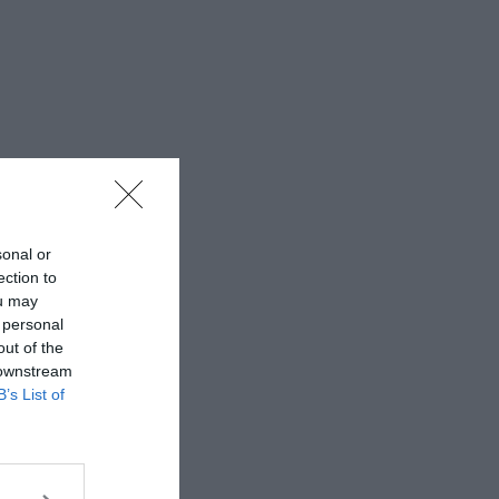
sonal or
ection to
ou may
 personal
out of the
 downstream
B’s List of