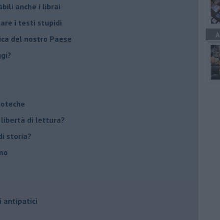
ili anche i librai
re i testi stupidi
A
rica del nostro Paese
ggi?
lioteche
 libertà di lettura?
di storia?
smo
o
i antipatici