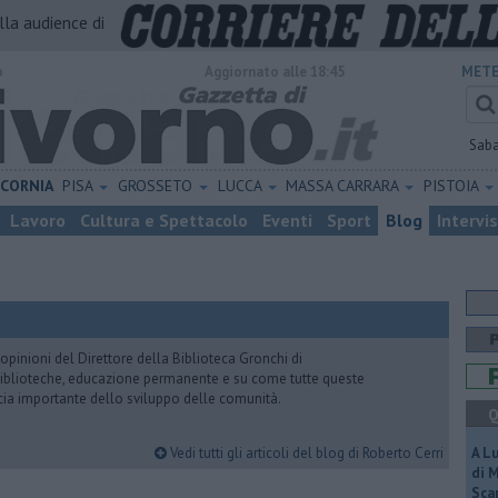
alla audience di
o
Aggiornato alle 18:45
METE
Sab
ICORNIA
PISA
GROSSETO
LUCCA
MASSA CARRARA
PISTOIA
Lavoro
Cultura e Spettacolo
Eventi
Sport
Blog
Intervi
pinioni del Direttore della Biblioteca Gronchi di
, biblioteche, educazione permanente e su come tutte queste
cia importante dello sviluppo delle comunità.
Q
Vedi tutti gli articoli del blog di Roberto Cerri
A L
di 
Scar