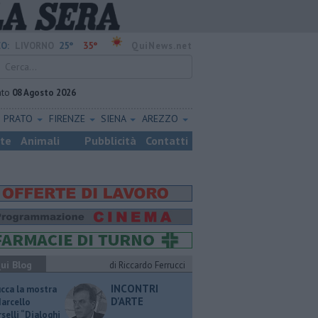
25°
35°
O:
LIVORNO
QuiNews.net
ato
08 Agosto 2026
PRATO
FIRENZE
SIENA
AREZZO
ste
Animali
Pubblicità
Contatti
ui Blog
di Riccardo Ferrucci
INCONTRI
ucca la mostra
D'ARTE
Marcello
selli “Dialoghi