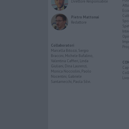
Poli
Direttore Responsabile
Attu
Eco
Cult
Pietro Mattonai
Spo
Redattore
Spet
Inte
Opi
Imp
Collaboratori
Pro
Marcella Bitozzi, Sergio
Braccini, Michele Bufalino,
Valentina Caffieri, Linda
CO
Giuliani, Dina Laurenzi,
Capr
Monica Nocciolini, Paolo
Coll
Nocentini, Gabriele
Liv
Santarnecchi, Paola Silvi.