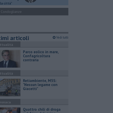
la città"
Condoglianze
imi articoli
Vedi tutti
ttualità
Parco eolico in mare,
Confagricoltura
contraria
ttualità
Retiambiente, M5S:
"Nessun legame con
Giacetti"
ronaca
Quattro chili di droga