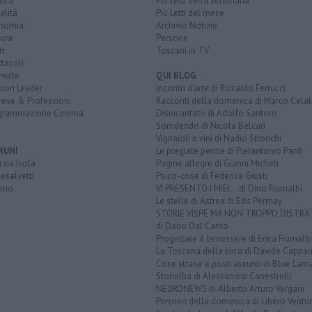
tica
Più Letti della settimana
alità
Più Letti del mese
nomia
Archivio Notizie
ura
Persone
rt
Toscani in TV
tacoli
rviste
QUI BLOG
nion Leader
Incontri d'arte di Riccardo Ferrucci
rese & Professioni
Racconti della domenica di Marco Celat
grammazione Cinema
Disincantato di Adolfo Santoro
Sorridendo di Nicola Belcari
Vignaioli e vini di Nadio Stronchi
MUNI
Le pregiate penne di Pierantonio Pardi
aia Isola
Pagine allegre di Gianni Micheli
esalvetti
Psico-cose di Federica Giusti
orno
VI PRESENTO I MIEI... di Dino Fiumalbi
Le stelle di Astrea di Edit Permay
STORIE VISPE MA NON TROPPO DISTR
di Dario Dal Canto
Progettare il benessere di Erica Fiumalbi
La Toscana della birra di Davide Cappan
Cose strane e posti assurdi di Blue Lam
Storielba di Alessandro Canestrelli
NEURONEWS di Alberto Arturo Vergani
Pensieri della domenica di Libero Ventur