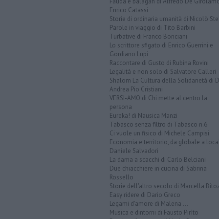
Fauda e balagan di Alfredo De Girolam
Enrico Catassi
Storie di ordinaria umanità di Nicolò Ste
Parole in viaggio di Tito Barbini
Turbative di Franco Bonciani
Lo scrittore sfigato di Enrico Guerrini e
Gordiano Lupi
Raccontare di Gusto di Rubina Rovini
Legalità e non solo di Salvatore Calleri
Shalom La Cultura della Solidarietà di 
Andrea Pio Cristiani
VERSI-AMO di Chi mette al centro la
persona
Eureka! di Nausica Manzi
Tabasco senza filtro di Tabasco n.6
Ci vuole un fisico di Michele Campisi
Economia e territorio, da globale a loca
Daniele Salvadori
La dama a scacchi di Carlo Belciani
Due chiacchiere in cucina di Sabrina
Rossello
Storie dell'altro secolo di Marcella Bito
Easy ridere di Dario Greco
Legami d'amore di Malena ...
Musica e dintorni di Fausto Pirìto