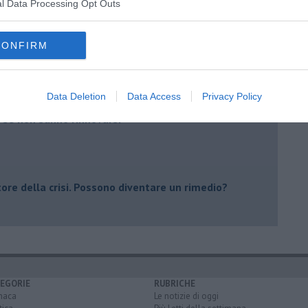
l Data Processing Opt Outs
twork crescono
nze
CONFIRM
mente
bblicano
carta? Sì, ma.. lentamente
Data Deletion
Data Access
Privacy Policy
 se non sanno rinnovarsi
tore della crisi. Possono diventare un rimedio?
EGORIE
RUBRICHE
naca
Le notizie di oggi