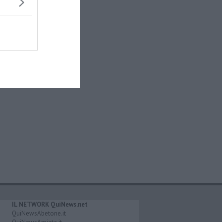
IL NETWORK QuiNews.net
QuiNewsAbetone.it