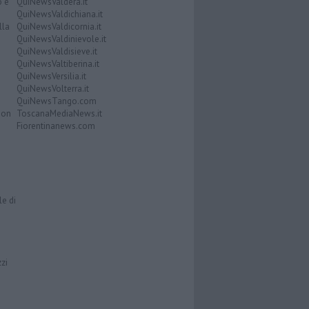
o e
QuiNewsValdera.it
QuiNewsValdichiana.it
lla
QuiNewsValdicornia.it
QuiNewsValdinievole.it
QuiNewsValdisieve.it
QuiNewsValtiberina.it
QuiNewsVersilia.it
QuiNewsVolterra.it
QuiNewsTango.com
Don
ToscanaMediaNews.it
Fiorentinanews.com
le di
zzi