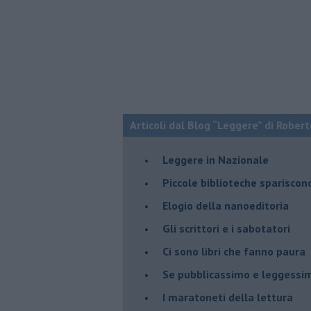
Articoli dal Blog “Leggere” di Robert
​Leggere in Nazionale
​Piccole biblioteche spariscon
​Elogio della nanoeditoria
Gli scrittori e i sabotatori
Ci sono libri che fanno paura
Se pubblicassimo e leggessimo
I maratoneti della lettura