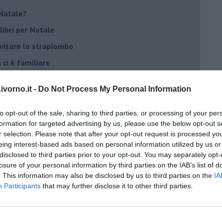
r Natale?
libri per Natale
evitare lo strapiombo
 ci è familiare
n cinese ?
vorno.it -
Do Not Process My Personal Information
stival (PBF) c'è
ggere in classe
to opt-out of the sale, sharing to third parties, or processing of your per
formation for targeted advertising by us, please use the below opt-out s
r selection. Please note that after your opt-out request is processed y
eing interest-based ads based on personal information utilized by us or
disclosed to third parties prior to your opt-out. You may separately opt-
e ?
losure of your personal information by third parties on the IAB’s list of
. This information may also be disclosed by us to third parties on the
IA
più o di meno?
Participants
that may further disclose it to other third parties.