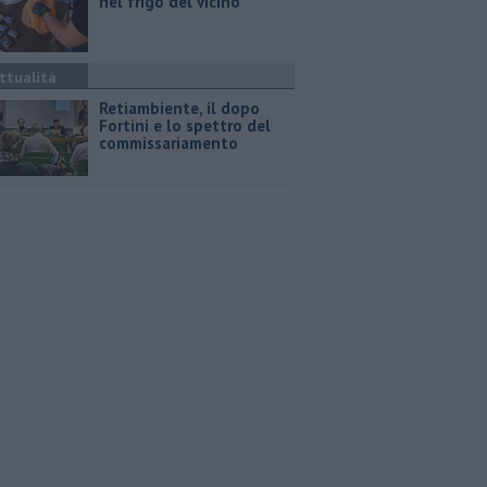
nel frigo del vicino
ttualità
Retiambiente, il dopo
Fortini e lo spettro del
commissariamento