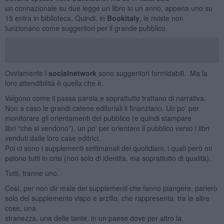
un connazionale su due legge un libro in un anno, appena uno su
15 entra in biblioteca. Quindi, in
Bookitaly
, le riviste non
funzionano come suggeritori per il grande pubblico.
Ovviamente i
social­network
sono suggeritori formidabili. Ma la
loro attendibilità è quella che è.
Valgono come il passa parola e soprattutto trattano di narrativa.
Non a caso le grandi catene editoriali li finanziano. Un po' per
monitorare gli orientamenti del pubblico (e quindi stampare
libri “che si vendono”), un po' per orientare il pubblico verso i libri
venduti dalle loro case editrici.
Poi ci sono i supplementi settimanali dei quotidiani, i quali però mi
paiono tutti in crisi (non solo di identità, ma soprattutto di qualità).
Tutti, tranne uno.
Così, per non dir male dei supplementi che fanno piangere, parlerò
solo del supplemento vispo e arzillo, che rappresenta, tra le altre
cose, una
stranezza, una delle tante, in un paese dove per altro la