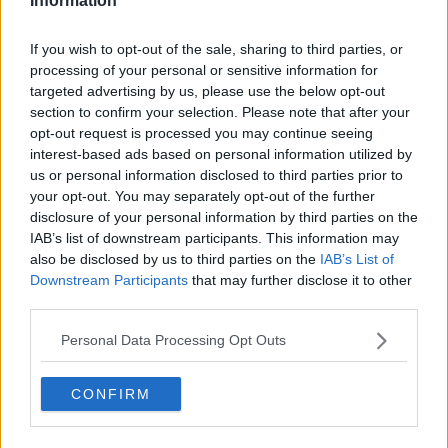
Information
di evasione.
Tutt'altro.
Chi compra il
Domenicale
sa che deve
continuare ad usare in cervello. Anche le recensioni più semplici
richiedono concentrazione perchè affrontano temi che vanno dalla
If you wish to opt-out of the sale, sharing to third parties, or
storia alla filosofia, dalle religioni (declinate al plurale) alle
processing of your personal or sensitive information for
neuroscienze, dall'economia (come potrebbe mancare?) alla
targeted advertising by us, please use the below opt-out
matematica, dalla fisica alla sociologia, fino ovviamente alla
section to confirm your selection. Please note that after your
narrativa (che qui però non la fa da padrona, ma sta un gradino
opt-out request is processed you may continue seeing
sotto la saggistica).
interest-based ads based on personal information utilized by
Il quarto
è l'atmosfera. Nell'ambito di un taglio editoriale
us or personal information disclosed to third parties prior to
ovviamente “liberale” (ma non necessariamente “liberista”) il
your opt-out. You may separately opt-out of the further
Domenicale
si concede il lusso di una certa varietà di voci
disclosure of your personal information by third parties on the
che qualche volta inglobano anche quelle di pensatori radicali e di
IAB’s list of downstream participants. This information may
sinistra (perfino di qualche marxista, nella misura in cui oggi
also be disclosed by us to third parties on the
IAB’s List of
qualcuno continui a proclamarsi tale).
Downstream Participants
that may further disclose it to other
Ciliegina sulla torta: in ogni numero non mancano recensioni di libri
third parties.
in lingua inglese, usciti sul mercato americano o internazionale.
Ovviamente ci sono anche altri ingredienti in questo successo, ma
Personal Data Processing Opt Outs
mi fermo e rifletto.
CONFIRM
Trovo infatti “molto pittoresco” che in
Bookitaly
sia proprio uno dei
quotidiani più tecnici, concreti e "aridi" a produrre le migliori e più