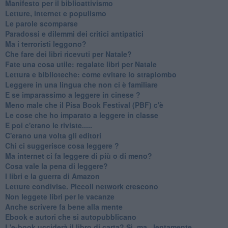
​Manifesto per il biblioattivismo
Letture, internet e populismo
​Le parole scomparse
​Paradossi e dilemmi dei critici antipatici
Ma i terroristi leggono?
​Che fare dei libri ricevuti per Natale?
​Fate una cosa utile: regalate libri per Natale
​Lettura e biblioteche: come evitare lo strapiombo
Leggere in una lingua che non ci è familiare
​E se imparassimo a leggere in cinese ?
​Meno male che il Pisa Book Festival (PBF) c'è
​Le cose che ho imparato a leggere in classe
​E poi c'erano le riviste.....
​C'erano una volta gli editori
​Chi ci suggerisce cosa leggere ?
​Ma internet ci fa leggere di più o di meno?
​Cosa vale la pena di leggere?
I libri e la guerra di Amazon
​Letture condivise. Piccoli network crescono
​Non leggete libri per le vacanze
​Anche scrivere fa bene alla mente
​Ebook e autori che si autopubblicano
​L'e-book ucciderà il libro di carta? Sì, ma.. lentamente