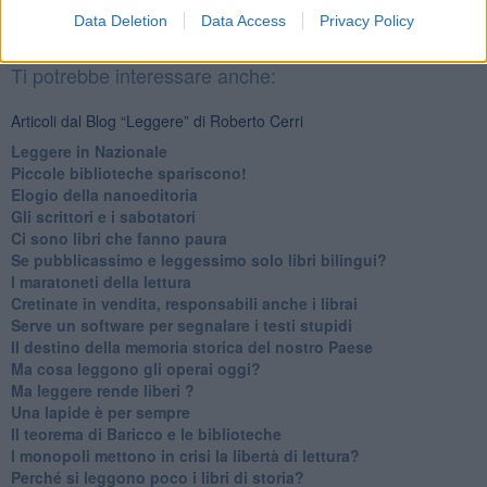
alle 20:00 direttamente nella tua casella di posta.
Data Deletion
Data Access
Privacy Policy
Basta cliccare
QUI
Ti potrebbe interessare anche:
Articoli dal Blog “Leggere” di Roberto Cerri
​Leggere in Nazionale
​Piccole biblioteche spariscono!
​Elogio della nanoeditoria
Gli scrittori e i sabotatori
Ci sono libri che fanno paura
Se pubblicassimo e leggessimo solo libri bilingui?
I maratoneti della lettura
Cretinate in vendita, responsabili anche i librai
Serve un software per segnalare i testi stupidi
​Il destino della memoria storica del nostro Paese
Ma cosa leggono gli operai oggi?
Ma leggere rende liberi ?
​Una lapide è per sempre
Il teorema di Baricco e le biblioteche
I monopoli mettono in crisi la libertà di lettura?
​Perché si leggono poco i libri di storia?