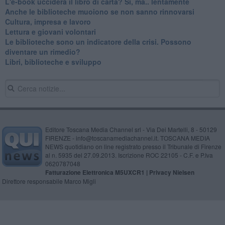
​L'e-book ucciderà il libro di carta? Sì, ma.. lentamente
​Anche le biblioteche muoiono se non sanno rinnovarsi
​Cultura, impresa e lavoro
​Lettura e giovani volontari
​Le biblioteche sono un indicatore della crisi. Possono
diventare un rimedio?
​Libri, biblioteche e sviluppo
Editore Toscana Media Channel srl - Via Dei Martelli, 8 - 50129
FIRENZE - info@toscanamediachannel.it. TOSCANA MEDIA
NEWS quotidiano on line registrato presso il Tribunale di Firenze
al n. 5935 del 27.09.2013. Iscrizione ROC 22105 - C.F. e P.Iva
0620787048
Fatturazione Elettronica M5UXCR1 |
Privacy Nielsen
Direttore responsabile Marco Migli
Powered by
Aperion.it