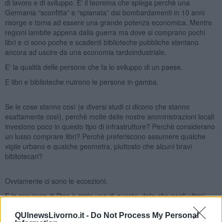
di lavoro e di sviluppo. E' il teorema che spiega perchè una
Germania “sconfitta” e “spianata” dai bombardamenti in 10 anni
risorge e torna ad essere una grande potenza economica. Mentre
regioni lambite appena dalla guerra ma dove si comprano pochi
libri e ci sono poche e scadenti biblioteche pubbliche stentano
ancora ad uscire da una economia tardo­industriale.
E' la qualità delle persone che fa lo sviluppo di un paese.
E libri e biblioteche nutrono le persone in gamba.
Se le cose stanno così (e diversi studi ci dicono che stanno
esattamente così), perchè molte delle nostre amministrazioni locali
investono poco in questo tipo di infrastrutture? Perchè considerano
un lusso comprare libri? Perchè preferiscono assumere qualche
vigile urbano e qualche geometra, piuttosto che alcuni bravi
bibliotecari?
Ovviamente ci sono le eccezioni.
E la provincia di Pisa è stata una di queste, dato che negli ultimi
due anni ha visto sorgere due nuove grandi biblioteche civiche: la
SMS di Pisa e la Biblioteca Gronchi di Pontedera e nel contempo
QUInewsLivorno.it -
Do Not Process My Personal