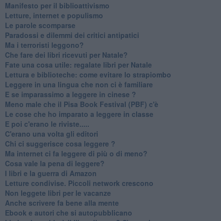
​Manifesto per il biblioattivismo
Letture, internet e populismo
​Le parole scomparse
​Paradossi e dilemmi dei critici antipatici
Ma i terroristi leggono?
​Che fare dei libri ricevuti per Natale?
​Fate una cosa utile: regalate libri per Natale
​Lettura e biblioteche: come evitare lo strapiombo
Leggere in una lingua che non ci è familiare
​E se imparassimo a leggere in cinese ?
​Meno male che il Pisa Book Festival (PBF) c'è
​Le cose che ho imparato a leggere in classe
​E poi c'erano le riviste.....
​C'erano una volta gli editori
​Chi ci suggerisce cosa leggere ?
​Ma internet ci fa leggere di più o di meno?
​Cosa vale la pena di leggere?
I libri e la guerra di Amazon
​Letture condivise. Piccoli network crescono
​Non leggete libri per le vacanze
​Anche scrivere fa bene alla mente
​Ebook e autori che si autopubblicano