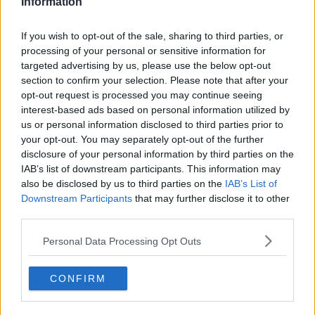
Information
ha registrato una crescita bravi di bibliotecari che a loro volta hanno
promosso la lettura, aumentato i prestiti librari e fatto crescere le
presenze in sala di lettura in tutte le 30 biblioteche comunali sparse
If you wish to opt-out of the sale, sharing to third parties, or
sul suo territorio.
processing of your personal or sensitive information for
targeted advertising by us, please use the below opt-out
Quando trent'anni fa ho iniziato a fare questo mestiere nelle
section to confirm your selection. Please note that after your
biblioteche comunali c'erano si e no una decina di bravi bibliotecari.
Oggi sono quasi triplicati, ma sono ancora pochi. Troppo pochi.
opt-out request is processed you may continue seeing
interest-based ads based on personal information utilized by
Un buon suggerimento di lettura e una consulenza bibliografica
us or personal information disclosed to third parties prior to
valgono moltissimo. Il fatto che questa cosa non venga ancora
your opt-out. You may separately opt-out of the further
percepita è un segnale della nostra arretratezza culturale e peggio
disclosure of your personal information by third parties on the
ancora uno dei fardelli invisibili che frenano lo sviluppo del paese.
IAB’s list of downstream participants. This information may
Vogliamo provare a migliorare le cose?
also be disclosed by us to third parties on the
IAB’s List of
Downstream Participants
that may further disclose it to other
Roberto Cerri
third parties.
Personal Data Processing Opt Outs
CONFIRM
Se vuoi leggere le notizie principali della Toscana iscriviti alla
Newsletter QUInews - ToscanaMedia.
Arriva gratis tutti i giorni