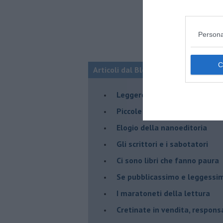
Persona
Articoli dal Blog “Leggere” di Robert
​Leggere in Nazionale
​Piccole biblioteche spariscon
​Elogio della nanoeditoria
Gli scrittori e i sabotatori
Ci sono libri che fanno paura
Se pubblicassimo e leggessimo
I maratoneti della lettura
Cretinate in vendita, responsab