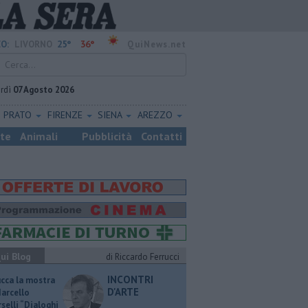
25°
36°
O:
LIVORNO
QuiNews.net
rdì
07 Agosto 2026
PRATO
FIRENZE
SIENA
AREZZO
ste
Animali
Pubblicità
Contatti
ui Blog
di Riccardo Ferrucci
INCONTRI
ucca la mostra
D'ARTE
Marcello
selli “Dialoghi