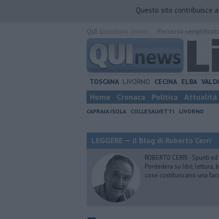
Questo sito contribuisce 
QUI
quotidiano online.
Percorso semplificat
TOSCANA
LIVORNO
CECINA
ELBA
VALD
Home
Cronaca
Politica
Attualità
CAPRAIA ISOLA
COLLESALVETTI
LIVORNO
LEGGERE — il Blog di Roberto Cerri
ROBERTO CERRI - Spunti ed o
Pontedera su libri, lettura
cose costituiscano una fac