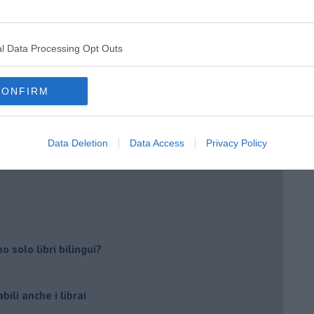
l Data Processing Opt Outs
CONFIRM
o Cerri
Data Deletion
Data Access
Privacy Policy
o!
 solo libri bilingui?
ili anche i librai