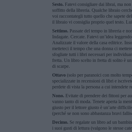
Sesto.
Fatevi consigliare dai librai, ma non 
soffitto della libreria. Qualche libraio cerc
voi raccontategli tutto quello che sapete del
il libraio vi consiglia proprio quel testo. L
Settimo.
Passate del tempo in libreria e non
Indagate. Cercate. Fatevi un’idea leggendo gl
Analizzate il valore della casa editrice. I
metteteci il tempo che una donna ci metter
sfogliate tutti i libri necessari per indivi
fretta. Un libro scelto in fretta di solito è 
di scarpe.
Ottavo
(solo per paranoici con molto tempo
specializzate in recensioni di libri e iscrive
perdete di vista la persona a cui intendete reg
Nono.
Evitate di prendere dei fittoni per au
vanno tanto di moda. Tenete aperta la mente 
giusto per il lettore giusto è un’arte diffi
(perché se non sono abbastanza bravi falli
Decimo.
Se regalate un libro ad un bambino
i suoi gusti di lettura (valgono le stesse cat