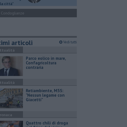
la città"
Condoglianze
imi articoli
Vedi tutti
ttualità
Parco eolico in mare,
Confagricoltura
contraria
ttualità
Retiambiente, M5S:
"Nessun legame con
Giacetti"
ronaca
Quattro chili di droga