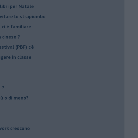
libri per Natale
evitare lo strapiombo
 ci è familiare
n cinese ?
stival (PBF) c'è
ggere in classe
e ?
più o di meno?
twork crescono