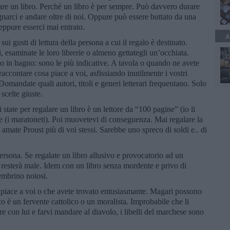
lare un libro. Perché un libro è per sempre. Può davvero durare
gnarci e andare oltre di noi. Oppure può essere buttato da una
eppure esserci mai entrato.
A
i gusti di lettura della persona a cui il regalo è destinato.
 esaminate le loro librerie o almeno gettategli un’occhiata.
tano in bagno: sono le più indicative. A tavola o quando ne avete
 raccontare cosa piace a voi, asfissiando inutilmente i vostri
 Domandate quali autori, titoli e generi letterari frequentano. Solo
scelte giuste.
 state per regalare un libro è un lettore da “100 pagine” (io li
e (i maratoneti). Poi muovetevi di conseguenza. Mai regalare la
mate Proust più di voi stessi. Sarebbe uno spreco di soldi e.. di
persona. Se regalate un libro allusivo e provocatorio ad un
 resterà male. Idem con un libro senza mordente e privo di
sembrino noiosi.
e piace a voi o che avete trovato entusiasmante. Magari possono
ico è un fervente cattolico o un moralista. Improbabile che li
e con lui e farvi mandare al diavolo, i libelli del marchese sono