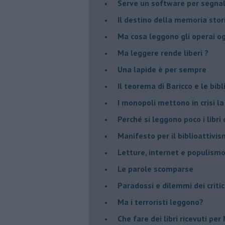
Serve un software per segnala
​Il destino della memoria sto
Ma cosa leggono gli operai o
Ma leggere rende liberi ?
​Una lapide è per sempre
Il teorema di Baricco e le bib
I monopoli mettono in crisi la
​Perché si leggono poco i libri 
​Manifesto per il biblioattivi
Letture, internet e populism
​Le parole scomparse
​Paradossi e dilemmi dei critic
Ma i terroristi leggono?
​Che fare dei libri ricevuti pe