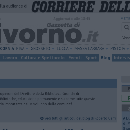
alla audience di
o
Aggiornato alle 18:45
METE
Vene
ICORNIA
PISA
GROSSETO
LUCCA
MASSA CARRARA
PISTOIA
Lavoro
Cultura e Spettacolo
Eventi
Sport
Blog
Intervi
pinioni del Direttore della Biblioteca Gronchi di
, biblioteche, educazione permanente e su come tutte queste
cia importante dello sviluppo delle comunità.
Q
Vedi tutti gli articoli del blog di Roberto Cerri
A L
di 
Scar