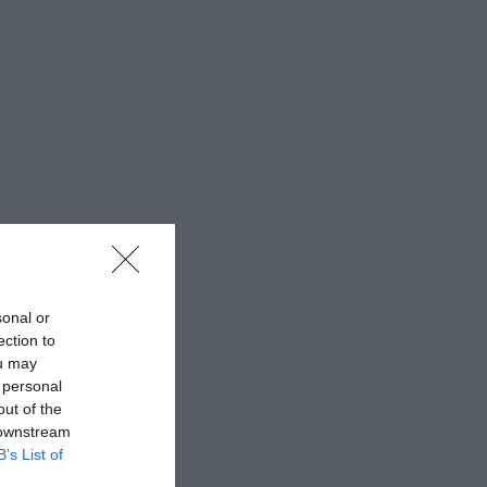
sonal or
ection to
ou may
 personal
out of the
 downstream
B’s List of