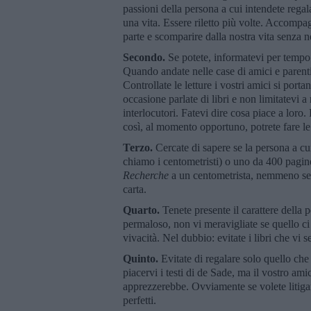
passioni della persona a cui intendete rega
una vita. Essere riletto più volte. Accompa
parte e scomparire dalla nostra vita senza n
Secondo.
Se potete, informatevi per tempo su
Quando andate nelle case di amici e parenti,
Controllate le letture i vostri amici si por
occasione parlate di libri e non limitatevi a
interlocutori. Fatevi dire cosa piace a loro.
così, al momento opportuno, potrete fare le 
Terzo.
Cercate di sapere se la persona a cui
chiamo i centometristi) o uno da 400 pagin
Recherche
a un centometrista, nemmeno se a
carta.
Quarto.
Tenete presente il carattere della 
permaloso, non vi meravigliate se quello ci
vivacità. Nel dubbio: evitate i libri che vi 
Quinto.
Evitate di regalare solo quello ch
piacervi i testi di de Sade, ma il vostro am
apprezzerebbe. Ovviamente se volete litigar
perfetti.