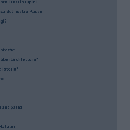
re i testi stupidi
rica del nostro Paese
ggi?
lioteche
 libertà di lettura?
di storia?
smo
o
i antipatici
r Natale?