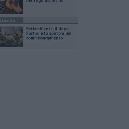
nel frigo del vicino
ttualità
Retiambiente, il dopo
Fortini e lo spettro del
commissariamento