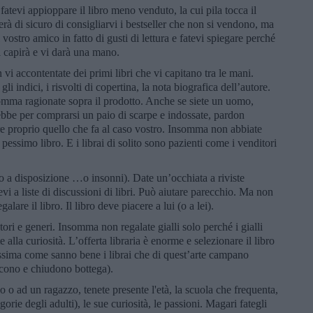
fatevi appioppare il libro meno venduto, la cui pila tocca il
herà di sicuro di consigliarvi i bestseller che non si vendono, ma
 vostro amico in fatto di gusti di lettura e fatevi spiegare perché
ui capirà e vi darà una mano.
 vi accontentate dei primi libri che vi capitano tra le mani.
i indici, i risvolti di copertina, la nota biografica dell’autore.
nsomma ragionate sopra il prodotto. Anche se siete un uomo,
ebbe per comprarsi un paio di scarpe e indossate, pardon
duare proprio quello che fa al caso vostro. Insomma non abbiate
un pessimo libro. E i librai di solito sono pazienti come i venditori
 a disposizione …o insonni). Date un’occhiata a riviste
tevi a liste di discussioni di libri. Può aiutare parecchio. Ma non
alare il libro. Il libro deve piacere a lui (o a lei).
tori e generi. Insomma non regalate gialli solo perché i gialli
alla curiosità. L’offerta libraria è enorme e selezionare il libro
cilissima come sanno bene i librai che di quest’arte campano
scono e chiudono bottega).
 o ad un ragazzo, tenete presente l'età, la scuola che frequenta,
egorie degli adulti), le sue curiosità, le passioni. Magari fategli