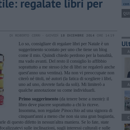
ile: regalate libri per
con 
QUI
DI ROBERTO CERRI - GIOVEDÌ
18 DICEMBRE 2014
ORE 14:19
Ult
Lo so, consigliare di regalare libri per Natale è un
suggerimento scontato per uno che tiene un blog
A
come il mio. Quindi chiedo perdono per la banalità,
ma vado avanti. Del resto il consiglio lo affibbio
soprattutto a me stesso (che di libri ne regalerò anche
quest'anno una ventina). Ma non vi preoccupate non
citerò né titoli, né autori (la fatica di scegliere i libri,
uno ad uno, dovrete farla da soli). Mi limiterò a
A
qualche annotazione su come individuarli.
Primo suggerimento
(da tenere bene a mente): il
libro deve piacere soprattutto a chi lo riceve.
Insomma, non regalate
Pinocchio
ad una signora di
cinquant'anni a meno che non sia una gran bugiarda,
C
larle di questo difetto in nessun'altra maniera. Se lo fate, state
calizzatevi sulle inclinazioni, sugli interessi culturali e sulle