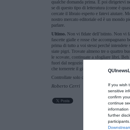
qualche domanda prima. E poi dirigetevi nell
se di questo tipo di letteratura (come è quas
cercate il libraio esperto e fatevi aiutare. 
nostro mercato editoriale ed è un mondo pie
parlare.
Ultimo.
Non vi fidate dell’istinto. Non vi 
fascette gialle e rosse che accompagnano be
prima di tutto a voi stessi perché intendete
siate pigri. Trovate almeno tre o quattro bu
le scovate, continuate a sfogliare libri. Beh
fuori dal negozio perché devono chiudere. I
che tornerete il giorno dopo per concludere 
QUInewsLi
Controllate solo che non sia la
vigilia di N
If you wish 
Roberto Cerri
sensitive in
confirm you
continue se
information 
further disc
participants
Downstream 