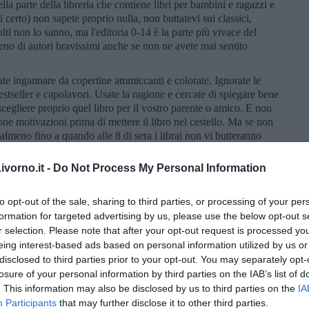
a parte della libreria che contiene libri per bambini e ragazzi e
i certo) non sapete proprio nulla, non buttatevi sui classici,
Molti non lo sanno, ma l'editoria 0-14 è la parte più vivace del
no di autori bravissimi anche se non ne avete mai sentito
fate ingannare da copertine ammiccanti e colorate. Ignorate le
stseller e capolavori. Usate la ragione e cercate di spiegare bene
 scegliere proprio quel libro per il vostro parente o amico. E non
one motivazioni prima di mettere il libro nel cestello. Ma se non
 almeno fino a quando alle 8 di sera i librai non vi butteranno
n quel caso scusatevi, dite loro che siete ancora molto indecisi e
gli acquisti.
vorno.it -
Do Not Process My Personal Information
atale
. Il giorno dopo di solito sono chiusi.
to opt-out of the sale, sharing to third parties, or processing of your per
formation for targeted advertising by us, please use the below opt-out s
r selection. Please note that after your opt-out request is processed y
eing interest-based ads based on personal information utilized by us or
disclosed to third parties prior to your opt-out. You may separately opt-
losure of your personal information by third parties on the IAB’s list of
. This information may also be disclosed by us to third parties on the
IA
Participants
that may further disclose it to other third parties.