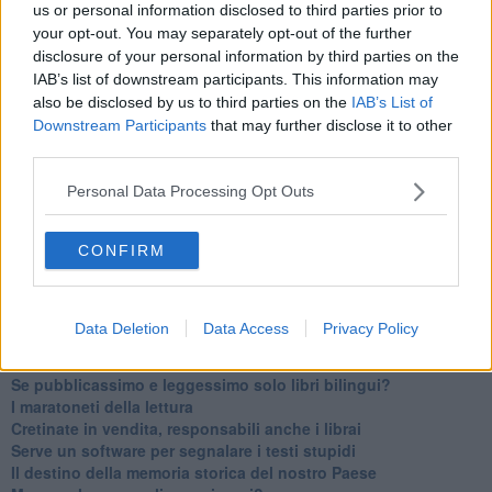
us or personal information disclosed to third parties prior to
your opt-out. You may separately opt-out of the further
disclosure of your personal information by third parties on the
IAB’s list of downstream participants. This information may
Se vuoi leggere le notizie principali della Toscana iscriviti alla
also be disclosed by us to third parties on the
IAB’s List of
Newsletter QUInews - ToscanaMedia.
Arriva gratis tutti i giorni
Downstream Participants
that may further disclose it to other
alle 20:00 direttamente nella tua casella di posta.
third parties.
Basta cliccare
QUI
Personal Data Processing Opt Outs
Ti potrebbe interessare anche:
Articoli dal Blog “Leggere” di Roberto Cerri
CONFIRM
​Leggere in Nazionale
​Piccole biblioteche spariscono!
​Elogio della nanoeditoria
Data Deletion
Data Access
Privacy Policy
Gli scrittori e i sabotatori
Ci sono libri che fanno paura
Se pubblicassimo e leggessimo solo libri bilingui?
I maratoneti della lettura
Cretinate in vendita, responsabili anche i librai
Serve un software per segnalare i testi stupidi
​Il destino della memoria storica del nostro Paese