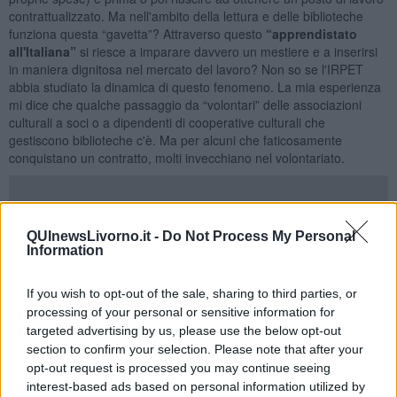
contrattualizzato. Ma nell'ambito della lettura e delle biblioteche
funziona questa “gavetta”? Attraverso questo
“apprendistato
all'Italiana”
si riesce a imparare davvero un mestiere e a inserirsi
in maniera dignitosa nel mercato del lavoro? Non so se l'IRPET
abbia studiato la dinamica di questo fenomeno. La mia esperienza
mi dice che qualche passaggio da “volontari” delle associazioni
culturali a soci o a dipendenti di cooperative culturali che
gestiscono biblioteche c'è. Ma per alcuni che faticosamente
conquistano un contratto, molti invecchiano nel volontariato.
QUInewsLivorno.it -
Do Not Process My Personal
E la lettura, le biblioteche, i servizi ci guadagnano da questo
Information
“apprendistato all'italiana”? Rispetto al vecchio sistema di
reclutamento, forse sì. Chi arriva ad un contratto da bibliotecario si
è fatto un discreto bagaglio di esperienze ed è molto più duttile. Ma
If you wish to opt-out of the sale, sharing to third parties, or
quanta tensione e frustrazione scaricata sugli individui, senza
processing of your personal or sensitive information for
neppure un adeguato riconoscimento economico.
targeted advertising by us, please use the below opt-out
section to confirm your selection. Please note that after your
Roberto Cerri
opt-out request is processed you may continue seeing
interest-based ads based on personal information utilized by