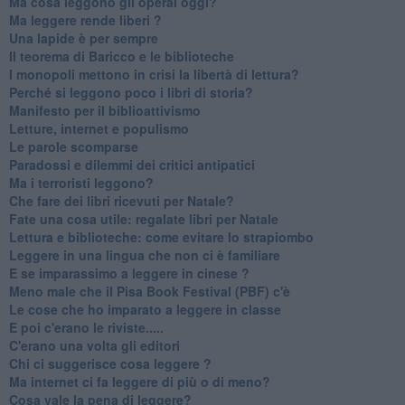
Ma cosa leggono gli operai oggi?
Ma leggere rende liberi ?
​Una lapide è per sempre
Il teorema di Baricco e le biblioteche
I monopoli mettono in crisi la libertà di lettura?
​Perché si leggono poco i libri di storia?
​Manifesto per il biblioattivismo
Letture, internet e populismo
​Le parole scomparse
​Paradossi e dilemmi dei critici antipatici
Ma i terroristi leggono?
​Che fare dei libri ricevuti per Natale?
​Fate una cosa utile: regalate libri per Natale
​Lettura e biblioteche: come evitare lo strapiombo
Leggere in una lingua che non ci è familiare
​E se imparassimo a leggere in cinese ?
​Meno male che il Pisa Book Festival (PBF) c'è
​Le cose che ho imparato a leggere in classe
​E poi c'erano le riviste.....
​C'erano una volta gli editori
​Chi ci suggerisce cosa leggere ?
​Ma internet ci fa leggere di più o di meno?
​Cosa vale la pena di leggere?