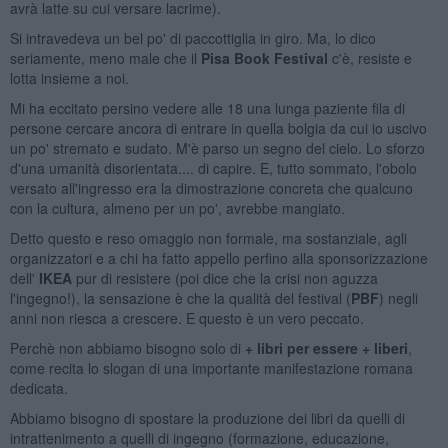
avrà latte su cui versare lacrime).
Si intravedeva un bel po' di paccottiglia in giro. Ma, lo dico
seriamente, meno male che il
Pisa Book Festival
c'è, resiste e
lotta insieme a noi.
Mi ha eccitato persino vedere alle 18 una lunga paziente fila di
persone cercare ancora di entrare in quella bolgia da cui io uscivo
un po' stremato e sudato. M'è parso un segno del cielo. Lo sforzo
d'una umanità disorientata.... di capire. E, tutto sommato, l'obolo
versato all'ingresso era la dimostrazione concreta che qualcuno
con la cultura, almeno per un po', avrebbe mangiato.
Detto questo e reso omaggio non formale, ma sostanziale, agli
organizzatori e a chi ha fatto appello perfino alla sponsorizzazione
dell'
IKEA
pur di resistere (poi dice che la crisi non aguzza
l'ingegno!), la sensazione è che la qualità del festival (
PBF
) negli
anni non riesca a crescere. E questo è un vero peccato.
Perchè non abbiamo bisogno solo di
+ libri per essere + liberi
,
come recita lo slogan di una importante manifestazione romana
dedicata.
Abbiamo bisogno di spostare la produzione dei libri da quelli di
intrattenimento a quelli di ingegno (formazione, educazione,