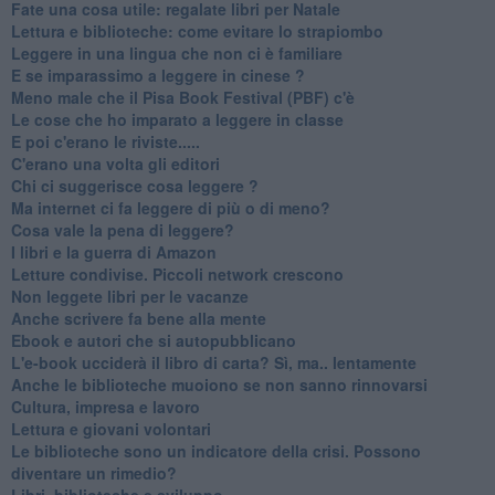
​Fate una cosa utile: regalate libri per Natale
​Lettura e biblioteche: come evitare lo strapiombo
Leggere in una lingua che non ci è familiare
​E se imparassimo a leggere in cinese ?
​Meno male che il Pisa Book Festival (PBF) c'è
​Le cose che ho imparato a leggere in classe
​E poi c'erano le riviste.....
​C'erano una volta gli editori
​Chi ci suggerisce cosa leggere ?
​Ma internet ci fa leggere di più o di meno?
​Cosa vale la pena di leggere?
I libri e la guerra di Amazon
​Letture condivise. Piccoli network crescono
​Non leggete libri per le vacanze
​Anche scrivere fa bene alla mente
​Ebook e autori che si autopubblicano
​L'e-book ucciderà il libro di carta? Sì, ma.. lentamente
​Anche le biblioteche muoiono se non sanno rinnovarsi
​Cultura, impresa e lavoro
​Lettura e giovani volontari
​Le biblioteche sono un indicatore della crisi. Possono
diventare un rimedio?
​Libri, biblioteche e sviluppo