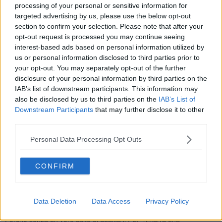
controllare qualitativamente il livello culturale dei libri esposti. Forse
processing of your personal or sensitive information for
una visita fatta con
Google Glass
nei prossimi anni ci darà in
targeted advertising by us, please use the below opt-out
tempo reale qual è la vendita media di ciascun volume e quale la
section to confirm your selection. Please note that after your
qualità media di autori ed editori.
opt-out request is processed you may continue seeing
Basandomi sulla mia trentennale esperienza di bibliotecario di
interest-based ads based on personal information utilized by
provincia (quella di Pisa) confermo che anche quest'anno la qualità
us or personal information disclosed to third parties prior to
è stata bassa. Ho sfogliato qualcosa, esaminato titoli, cercato nomi
your opt-out. You may separately opt-out of the further
di autori nel data base della mia mente. Può darsi che mi sbagli,
disclosure of your personal information by third parties on the
ma la sensazione resta modesta.
IAB’s list of downstream participants. This information may
also be disclosed by us to third parties on the
IAB’s List of
Temi forti e innovativi non li ho visti rappresentati: poca scienza,
pochissima tecnologia, pochi libri che parlano o dovrebbero parlare
Downstream Participants
that may further disclose it to other
del futuro alla nuove generazioni, tanta magia, astrologia, new old
third parties.
age, spirtualismo, insomma tanta paccottiglia. Il nuovo non passa
dai libri di carta?
La carta è destinata ai ragazzi,
Personal Data Processing Opt Outs
all'intrattenimento e al rincitrullimento?
Può essere. Resta il fatto che l'editoria che conta (e non solo le
CONFIRM
grandi case editrici) continua a snobbare il PBF e questo è un
problema culturale serio che gli uomini e le donne che resistono del
fortino del PBF dovrebbero focalizzare meglio. Forse cercando
Data Deletion
Data Access
Privacy Policy
partnership che vadano oltre il loro ombelico.
Perchè senza un vero salto di qualità il PBF rimarrà una