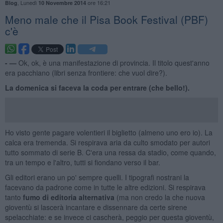
,
Lunedì
ore 16:21
Blog
10 Novembre 2014
​Meno male che il Pisa Book Festival (PBF)
c'è
- —
Ok, ok, è una manifestazione di provincia. Il titolo quest'anno
era pacchiano (libri senza frontiere: che vuol dire?).
La domenica si faceva la coda per entrare (che bello!).
Ho visto gente pagare volentieri il biglietto (almeno uno ero io). La
calca era tremenda. Si respirava aria da culto smodato per autori
tutto sommato di serie B. C'era una ressa da stadio, come quando,
tra un tempo e l'altro, tutti si fiondano verso il bar.
Gli editori erano un po' sempre quelli. I tipografi nostrani la
facevano da padrone come in tutte le altre edizioni. Si respirava
tanto
fumo di editoria alternativa
(ma non credo la che nuova
gioventù si lascerà incantare e dissennare da certe sirene
spelacchiate: e se invece ci cascherà, peggio per questa gioventù,