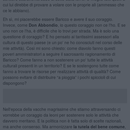
cui lui direbbe di provare a volare con le proprie ali (ammesso che
ce le abbiano).
Eh sì, mi piacerebbe essere Baricco e avere il suo coraggio.
Invece, come
Don Abbondio
, io questo coraggio non ce l'ho. E se
uno non ce l'ha, è difficile che lo trovi per strada. Ma è solo una
questione di coraggio? E ho pensato ai tantissimi assessori alla
cultura di questo paese (e un po' ne ho conosciuti nel corso delle
mie attività). Così mi sono chiesto: come diavolo fanno questi
poveri amministratori a seguire il sacrosanto ragionamento di
Baricco? Come fanno a non sostenere un po' tutte le attività
culturali presenti in un territorio? E se le sostengono tutte come
fanno a trovare le risorse per realizzare attività di qualità? Come
possono evitare di distribuire “a pioggia” i pochi spiccioli di cui
dispongono?
Nell'epoca della vacche magrissime che stiamo attraversando ci
vorrebbe un coraggio da leoni per sostenere solo le attività che
davvero meritano. E la politica non è fatta solo di scelte razionali,
ma anche consenso. Ma armonizzare
la tutela del bene comune
,