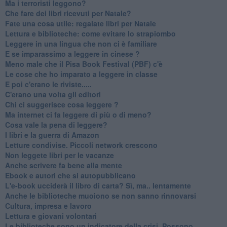
Ma i terroristi leggono?
​Che fare dei libri ricevuti per Natale?
​Fate una cosa utile: regalate libri per Natale
​Lettura e biblioteche: come evitare lo strapiombo
Leggere in una lingua che non ci è familiare
​E se imparassimo a leggere in cinese ?
​Meno male che il Pisa Book Festival (PBF) c'è
​Le cose che ho imparato a leggere in classe
​E poi c'erano le riviste.....
​C'erano una volta gli editori
​Chi ci suggerisce cosa leggere ?
​Ma internet ci fa leggere di più o di meno?
​Cosa vale la pena di leggere?
I libri e la guerra di Amazon
​Letture condivise. Piccoli network crescono
​Non leggete libri per le vacanze
​Anche scrivere fa bene alla mente
​Ebook e autori che si autopubblicano
​L'e-book ucciderà il libro di carta? Sì, ma.. lentamente
​Anche le biblioteche muoiono se non sanno rinnovarsi
​Cultura, impresa e lavoro
​Lettura e giovani volontari
​Le biblioteche sono un indicatore della crisi. Possono