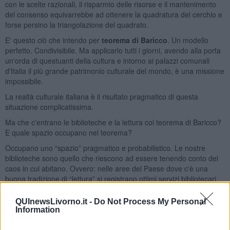
con le scelte razionali, il risparmio delle risorse e il mantenimento
del consenso equivarrebbe ad ottenere la quadratura del cerchio e
forse persino la triangolazione del quadrato.
E' questo ciò che intendo per
teorema di Baricco
. Un modello
perfetto. Condivisibile. Ma applicarlo tutti i giorni, avendo alla porta
un'orda di questuanti della cultura e intorno ai palazzi comunali
d'Italia il più grande patrimonio culturale del mondo, è una missione
impossibile.
La realtà culturale italiana è il risultato pragmatico di questa
situazione complicatissima.
Ma che c'entrano le biblioteche e la lettura col teorema di Baricco?
E quale spazio occupano nel teorema?
Occupano uno “spazio” pragmatico e probabilistico. Le nostre
biblioteche sono quello che riescono ad essere tenendo conto del
caos in cui abitano. Ovvero: nelle aree del Paese dove c'è una
buona tradizione di “lettura” si registrano ottimi servizi bibliotecari.
Sempre in queste aree le buone pratiche si consolidano e se ogni
cinque anni i cittadini eleggono
un sindaco che crede nella
QUInewsLivorno.it -
Do Not Process My Personal
lettura e nei libri
, il quale a sua volta sceglie un bravo assessore
Information
alla cultura che trasforma questa sensibilità in decisioni efficaci e se
gli amministratori trovano o mettono in squadra un bel gruppetto di