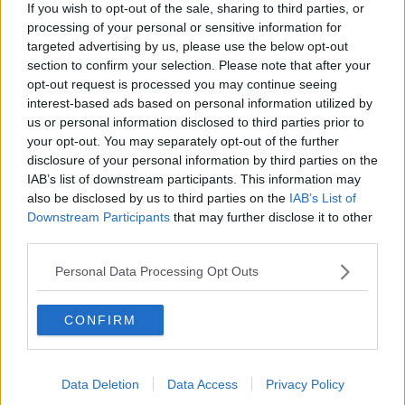
If you wish to opt-out of the sale, sharing to third parties, or
validi bibliotecari, allora il gioco funziona e i servizi migliorano col
processing of your personal or sensitive information for
passar del tempo.
targeted advertising by us, please use the below opt-out
Se invece la tradizione locale è scacia, se i cittadini eleggono
section to confirm your selection. Please note that after your
sindaci e assessori che credono poco nelle biblioteche e nei libri,
opt-out request is processed you may continue seeing
anche la città avrà servizi bibliotecari sofferenti, con scarsi lettori e
interest-based ads based on personal information utilized by
poco sviluppo. Se poi si eleggono sindaci e assessori che di libri
us or personal information disclosed to third parties prior to
non ne leggono mai, i servizi bibliotecari andranno a ramengo e i
your opt-out. You may separately opt-out of the further
livelli di lettura torneranno indietro di decenni. La storia, è noto, non
disclosure of your personal information by third parties on the
procede in una sola direzione. I barbari, direbbe sempre il Grande
IAB’s list of downstream participants. This information may
Baricco, sono già dentro i confini e hanno occupato spazi importanti
also be disclosed by us to third parties on the
IAB’s List of
del Paese. Non solo fisici. Anche mentali.
Downstream Participants
that may further disclose it to other
L'Italia ha una struttura organizzativa a pelle di leopardo. I servizi di
third parties.
lettura dipendono dalle sensibilità locali. E il nostro è un paese di
diversità e di difformità. Con zone forti e aree deboli.
Personal Data Processing Opt Outs
E Baricco che c'azzecca con tutto questo?
CONFIRM
C'entra perché oltre ad essere un fautore delle scelte razionali ed
aver trovato il coraggio di dire chi finanziare e chi no, è un
partigiano delle lettura, dei libri e delle biblioteche. Forse è un po'
snob (e a volte, almeno per me, è anche leggermente
Data Deletion
Data Access
Privacy Policy
incomprensibile). Ma è uno scrittore di cui tutti i sindaci e