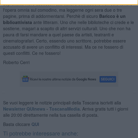
soprattutto i loro assessori alla cultura dovrebbero non solo tenere
l'opera omnia sul comodino, ma leggerne ogni sera due o tre
pagine, prima di addormentarsi. Perchè di sicuro
Baricco è un
biblioattivista
ante litteram. Uno che nelle biblioteche ci crede e le
sostiene, magari a scapito di altri servizi culturali. Uno che non ha
paura di farsi mandare a quel paese da artisti, teatranti e
cinematografari. Certo, essendo uno scrittore, potrebbe essere
accusato di avere un conflitto di interessi. Ma ce ne fossero di
questi conflitti. Ce ne fossero!
Roberto Cerri
Se vuoi leggere le notizie principali della Toscana iscriviti alla
Newsletter QUInews - ToscanaMedia.
Arriva gratis tutti i giorni
alle 20:00 direttamente nella tua casella di posta.
Basta cliccare
QUI
Ti potrebbe interessare anche: