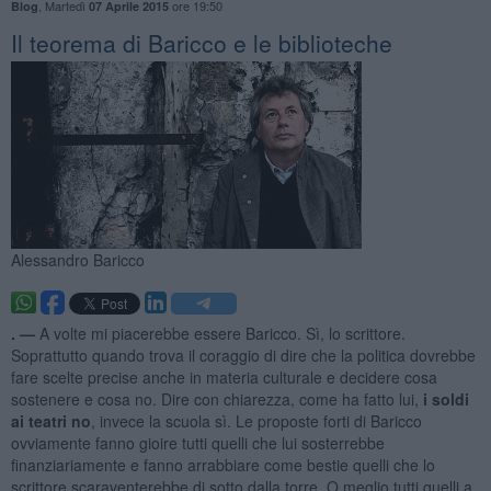
,
Martedì
ore 19:50
Blog
07 Aprile 2015
Il teorema di Baricco e le biblioteche
Alessandro Baricco
. —
A volte mi piacerebbe essere Baricco. Sì, lo scrittore.
Soprattutto quando trova il coraggio di dire che la politica dovrebbe
fare scelte precise anche in materia culturale e decidere cosa
sostenere e cosa no. Dire con chiarezza, come ha fatto lui,
i soldi
ai teatri no
, invece la scuola sì. Le proposte forti di Baricco
ovviamente fanno gioire tutti quelli che lui sosterrebbe
finanziariamente e fanno arrabbiare come bestie quelli che lo
scrittore scaraventerebbe di sotto dalla torre. O meglio tutti quelli a