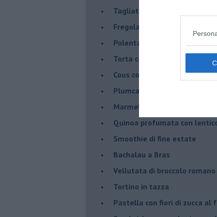
Tagliatelle di crepes
Fregola tostata con pere e cr
Persona
Polenta di fagioli Zolfini con
Torta coccolosa
Cous cous di kamut con cavol
Plumcake banana e cocco
Marmellata di zizzole
Quinoa profumata con lentic
Smoothie di fine estate
Bachalau a Bras
Vellutata di broccolo romano
Tortino in tazza
Pastella con fiori di zucca al 