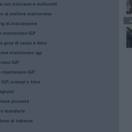
 con crostacei e molluschi
ino al melone mantovano
A
ing al mascarpone
ne mantovano IGP
e,grue di cacao e timo
lone mantovano igp
vano IGP
ne mantovano IGP
IGP, scampi e timo
 agrumi
elone piccante
e e mandorle
elone al tabasco