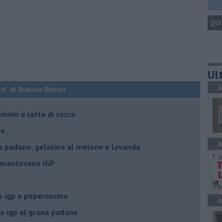
QUI
Ult
A
o” di Rubina Rovini
umino e latte di cocco
e...
A
a padano, gelatina al melone e lavanda
e mantovano IGP
 igp e peperoncino
A
 igp al grana padano