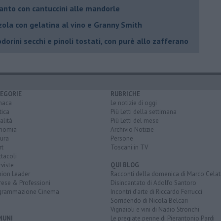
anto con cantuccini alle mandorle
ola con gelatina al vino e Granny Smith
orini secchi e pinoli tostati, con purè allo zafferano
EGORIE
RUBRICHE
naca
Le notizie di oggi
tica
Più Letti della settimana
alità
Più Letti del mese
nomia
Archivio Notizie
ura
Persone
rt
Toscani in TV
tacoli
rviste
QUI BLOG
nion Leader
Racconti della domenica di Marco Celat
rese & Professioni
Disincantato di Adolfo Santoro
grammazione Cinema
Incontri d'arte di Riccardo Ferrucci
Sorridendo di Nicola Belcari
Vignaioli e vini di Nadio Stronchi
MUNI
Le pregiate penne di Pierantonio Pardi