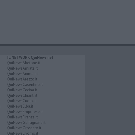
IL NETWORK QuiNews.net
QuiNewsAbetone.it
QuiNewsAmiata.it
QuiNewsAnimali.it
QuiNewsArezzo.it
QuiNewsCasentino.it
QuiNewsCecina.it
QuiNewsChianti.it
QuiNewsCuoio.it
i
QuiNewsElba.it
QuiNewsEmpolese.it
QuiNewsFirenze.it
QuiNewsGarfagnana.it
QuiNewsGrosseto.it
QuiNewsLivorno.it