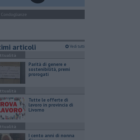
Condoglianze
imi articoli
Vedi tutti
ttualità
Parità di genere e
sostenibilità, premi
prorogati
ttualità
​Tutte le offerte di
lavoro in provincia di
Livorno
ttualità
I cento anni di nonna