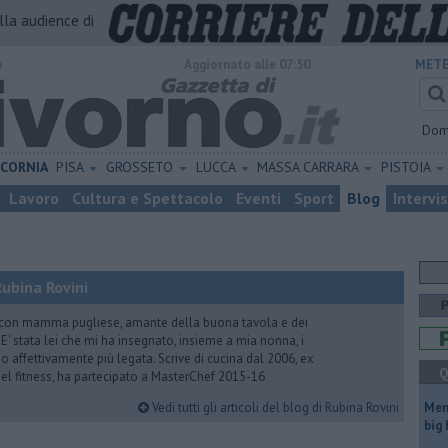
alla audience di
o
Aggiornato alle 07:50
METE
Dom
ICORNIA
PISA
GROSSETO
LUCCA
MASSA CARRARA
PISTOIA
Lavoro
Cultura e Spettacolo
Eventi
Sport
Blog
Intervi
ubina Rovini
 con mamma pugliese, amante della buona tavola e dei
e. E' stata lei che mi ha insegnato, insieme a mia nonna, i
ono affettivamente più legata. Scrive di cucina dal 2006, ex
Q
 del fitness, ha partecipato a MasterChef 2015-16
Vedi tutti gli articoli del blog di Rubina Rovini
Mem
big