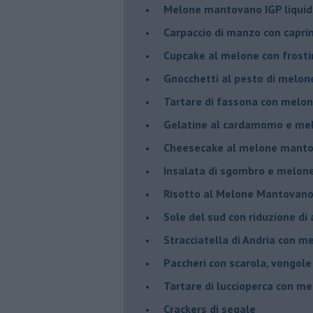
Melone mantovano IGP liquido
Carpaccio di manzo con capr
Cupcake al melone con frost
Gnocchetti al pesto di melo
Tartare di fassona con melon
Gelatine al cardamomo e me
Cheesecake al melone manto
Insalata di sgombro e melo
Risotto al Melone Mantovano 
Sole del sud con riduzione di
Stracciatella di Andria con m
Paccheri con scarola, vongol
Tartare di luccioperca con m
Crackers di segale