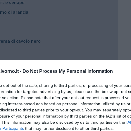
urt e senape
umo di arancia
crema di cavolo nero
rgonzola
vorno.it -
Do Not Process My Personal Information
bacche di goji
to opt-out of the sale, sharing to third parties, or processing of your per
formation for targeted advertising by us, please use the below opt-out s
r selection. Please note that after your opt-out request is processed y
eing interest-based ads based on personal information utilized by us or
disclosed to third parties prior to your opt-out. You may separately opt-
losure of your personal information by third parties on the IAB’s list of
oci e mele
. This information may also be disclosed by us to third parties on the
IA
scarpone e nocciole
Participants
that may further disclose it to other third parties.