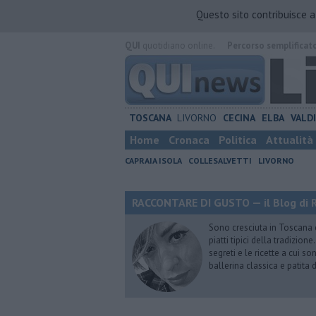
Questo sito contribuisce 
QUI
quotidiano online.
Percorso semplificat
TOSCANA
LIVORNO
CECINA
ELBA
VALD
Home
Cronaca
Politica
Attualità
CAPRAIA ISOLA
COLLESALVETTI
LIVORNO
RACCONTARE DI GUSTO — il Blog di R
Sono cresciuta in Toscana
piatti tipici della tradizion
segreti e le ricette a cui s
ballerina classica e patita