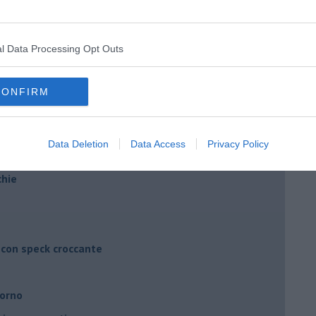
ema di ricotta salata
l Data Processing Opt Outs
rape stufate
CONFIRM
fiore speziato
Data Deletion
Data Access
Privacy Policy
chie
 con speck croccante
forno