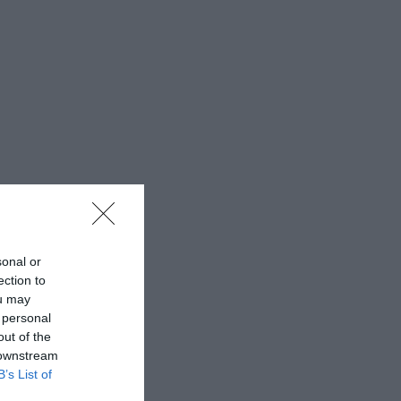
sonal or
ection to
ou may
 personal
out of the
 downstream
B’s List of