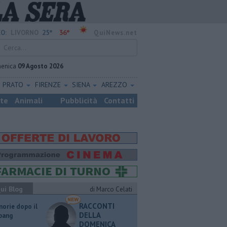
25°
36°
O:
LIVORNO
QuiNews.net
enica
09 Agosto 2026
PRATO
FIRENZE
SIENA
AREZZO
ste
Animali
Pubblicità
Contatti
ui Blog
di Marco Celati
RACCONTI
orie dopo il
DELLA
 bang
DOMENICA