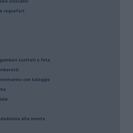
ine croccanti
 e roquefort
 gamberi scottati e feta
amberetti
 e rosmarino con taleggio
amo
iole
 e dadolata alla menta