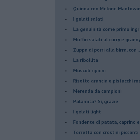
Quinoa con Melone Mantovano
I gelati salati
La genuinità come primo ing
Muffin salati al curry e grann
Zuppa di porri alla birra, con ..
La ribollita
Muscoli ripieni
Risotto arancia e pistacchi 
Merenda da campioni
Palamita? Sì, grazie
I gelati light
Fondente di patata, caprino e
Torretta con crostini piccanti 