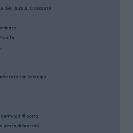
 IGP, Rucola, Croccante
rediente
y smith
.
mantecato con taleggio
 germogli di porro
e pesto di broccoli