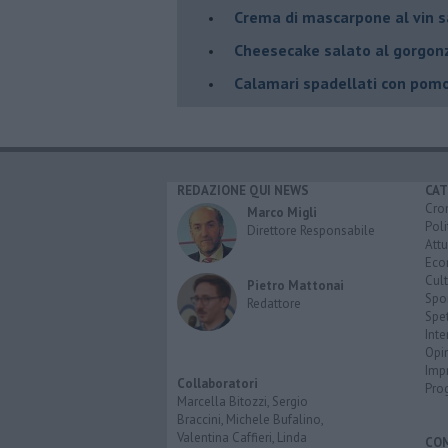
Crema di mascarpone al vin s
Cheesecake salato al gorgonz
Calamari spadellati con pomod
REDAZIONE QUI NEWS
CAT
Cro
Marco Migli
Poli
Direttore Responsabile
Attu
Eco
Cult
Pietro Mattonai
Spo
Redattore
Spet
Inte
Opi
Imp
Collaboratori
Pro
Marcella Bitozzi, Sergio
Braccini, Michele Bufalino,
Valentina Caffieri, Linda
CO