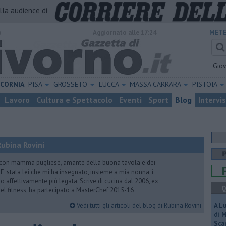
alla audience di
o
Aggiornato alle 17:24
METE
Gio
ICORNIA
PISA
GROSSETO
LUCCA
MASSA CARRARA
PISTOIA
Lavoro
Cultura e Spettacolo
Eventi
Sport
Blog
Intervi
ubina Rovini
 con mamma pugliese, amante della buona tavola e dei
e. E' stata lei che mi ha insegnato, insieme a mia nonna, i
ono affettivamente più legata. Scrive di cucina dal 2006, ex
Q
 del fitness, ha partecipato a MasterChef 2015-16
Vedi tutti gli articoli del blog di Rubina Rovini
A L
di 
Scar