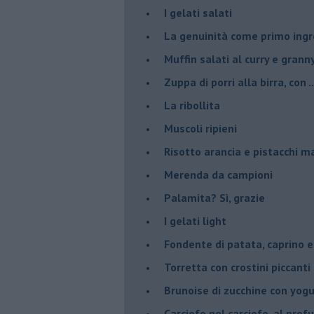
I gelati salati
La genuinità come primo ing
Muffin salati al curry e grann
Zuppa di porri alla birra, con ..
La ribollita
Muscoli ripieni
Risotto arancia e pistacchi 
Merenda da campioni
Palamita? Sì, grazie
I gelati light
Fondente di patata, caprino e
Torretta con crostini piccanti 
Brunoise di zucchine con yog
Carciofo nel carciofo, al prof