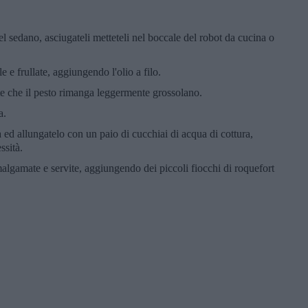
el sedano, asciugateli metteteli nel boccale del robot da cucina o
le e frullate, aggiungendo l'olio a filo.
te che il pesto rimanga leggermente grossolano.
a.
a ed allungatelo con un paio di cucchiai di acqua di cottura,
ssità.
amalgamate e servite, aggiungendo dei piccoli fiocchi di roquefort