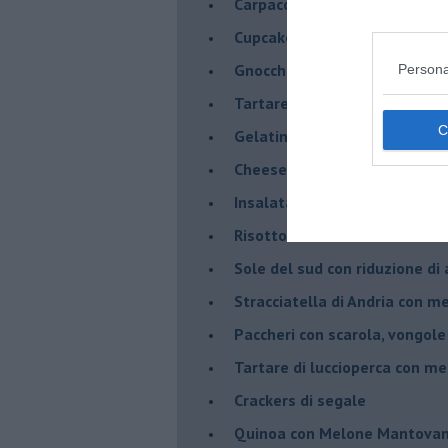
Carpaccio di manzo con capr
Cupcake al melone con frost
Gnocchetti al pesto di melo
Persona
Tartare di fassona con melon
Gelatine al cardamomo e me
Cheesecake al melone manto
Insalata di sgombro e melo
Risotto al Melone Mantovano 
Sole del sud con riduzione di
Stracciatella di Andria con m
Paccheri con scarola, vongol
Tartare di luccioperca con m
Crackers di segale
Quinoa con Melone Mantovano