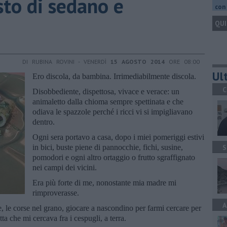
sto di sedano e
con 
QUI
DI RUBINA ROVINI - VENERDÌ
15 AGOSTO 2014
ORE 08:00
Ult
Ero discola, da bambina. Irrimediabilmente discola.
C
Disobbediente, dispettosa, vivace e verace: un
animaletto dalla chioma sempre spettinata e che
odiava le spazzole perché i ricci vi si impigliavano
dentro.
Ogni sera portavo a casa, dopo i miei pomeriggi estivi
in bici, buste piene di pannocchie, fichi, susine,
S
pomodori e ogni altro ortaggio o frutto sgraffignato
nei campi dei vicini.
Era più forte di me, nonostante mia madre mi
rimproverasse.
A
 le corse nel grano, giocare a nascondino per farmi cercare per
ta che mi cercava fra i cespugli, a terra.