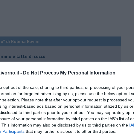
o” di Rubina Rovini
umino e latte di cocco
e...
vorno.it -
Do Not Process My Personal Information
a padano, gelatina al melone e lavanda
e mantovano IGP
to opt-out of the sale, sharing to third parties, or processing of your per
formation for targeted advertising by us, please use the below opt-out s
r selection. Please note that after your opt-out request is processed y
 igp e peperoncino
eing interest-based ads based on personal information utilized by us or
disclosed to third parties prior to your opt-out. You may separately opt-
 igp al grana padano
losure of your personal information by third parties on the IAB’s list of
 con crostacei e molluschi
. This information may also be disclosed by us to third parties on the
IA
Participants
that may further disclose it to other third parties.