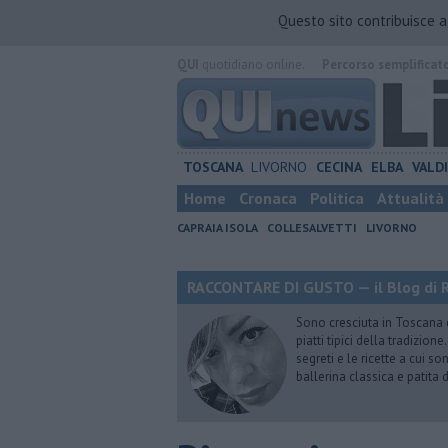
Questo sito contribuisce 
QUI
quotidiano online.
Percorso semplificat
TOSCANA
LIVORNO
CECINA
ELBA
VALD
Home
Cronaca
Politica
Attualità
CAPRAIA ISOLA
COLLESALVETTI
LIVORNO
RACCONTARE DI GUSTO — il Blog di R
Sono cresciuta in Toscana
piatti tipici della tradizion
segreti e le ricette a cui s
ballerina classica e patita