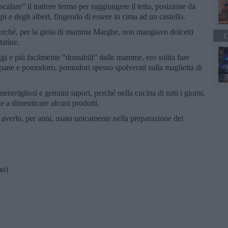
scalare” il trattore fermo per raggiungere il tetto, posizione da
i e degli alberi, fingendo di essere in cima ad un castello.
erché, per la gioia di mamma Marghe, non mangiavo dolcetti
C
tatine.
ggi e più facilmente “domabili” dalle mamme, ero solita fare
pane e pomodoro, pomodori spesso spolverati sulla maglietta di
ravigliosi e genuini sapori, perché nella cucina di tutti i giorni,
de a dimenticare alcuni prodotti.
 averlo, per anni, usato unicamente nella preparazione dei
mo)