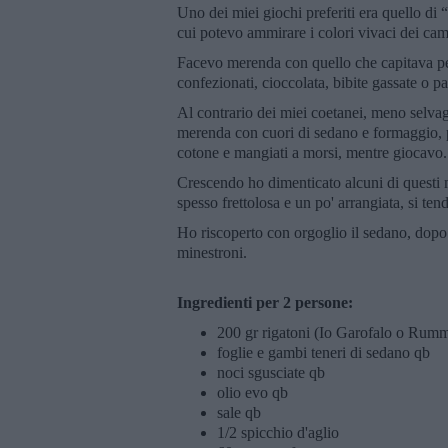
Uno dei miei giochi preferiti era quello di “
cui potevo ammirare i colori vivaci dei camp
Facevo merenda con quello che capitava p
confezionati, cioccolata, bibite gassate o pa
Al contrario dei miei coetanei, meno selva
merenda con cuori di sedano e formaggio, 
cotone e mangiati a morsi, mentre giocavo.
Crescendo ho dimenticato alcuni di questi me
spesso frettolosa e un po' arrangiata, si ten
Ho riscoperto con orgoglio il sedano, dopo
minestroni.
Ingredienti per 2 persone:
200 gr rigatoni (Io Garofalo o Rum
foglie e gambi teneri di sedano qb
noci sgusciate qb
olio evo qb
sale qb
1/2 spicchio d'aglio