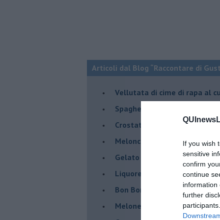
Articoli dal Blog “Raccontare di Gust
Vellutata di cime di rapa al c
Spaghetti con crema di zucca 
QUInewsLi
Crostatina con crema al gran
Meloncino, liquore al melon
If you wish 
sensitive in
Gelato al melone mantovano
confirm you
Liquore al melone mantovano
continue se
information 
Bon Bon di melone mantovano
further disc
Melone mantovano IGP liquido
participants
Downstream 