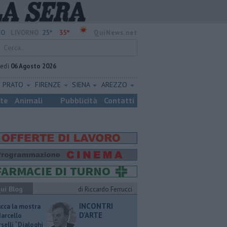
25°
35°
O:
LIVORNO
QuiNews.net
vedì
06 Agosto 2026
PRATO
FIRENZE
SIENA
AREZZO
ste
Animali
Pubblicità
Contatti
ui Blog
di Riccardo Ferrucci
INCONTRI
ucca la mostra
D'ARTE
Marcello
selli “Dialoghi