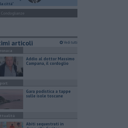
la città"
Condoglianze
imi articoli
Vedi tutti
ronaca
Addio al dottor Massimo
Campana, il cordoglio
port
Gara podistica a tappe
sulle isole toscane
ttualità
Abiti sequestrati in