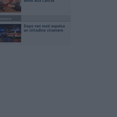
dono alla Caritas
ronaca
Dopo vari reati espulso
un cittadino straniero