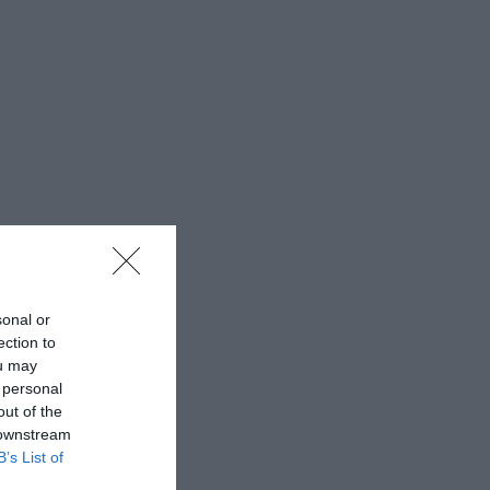
sonal or
ection to
ou may
 personal
out of the
 downstream
B’s List of