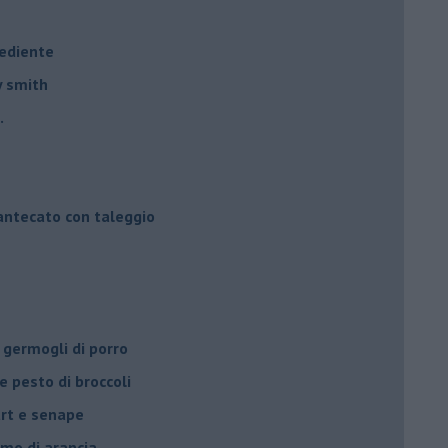
rediente
y smith
.
mantecato con taleggio
 germogli di porro
e pesto di broccoli
urt e senape
umo di arancia