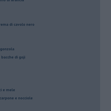
crema di cavolo nero
rgonzola
bacche di goji
oci e mele
scarpone e nocciole