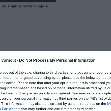
ire e aprire cozze vongole
vorno.it -
Do Not Process My Personal Information
to opt-out of the sale, sharing to third parties, or processing of your per
formation for targeted advertising by us, please use the below opt-out s
o” di Rubina Rovini
r selection. Please note that after your opt-out request is processed y
eing interest-based ads based on personal information utilized by us or
disclosed to third parties prior to your opt-out. You may separately opt-
umino e latte di cocco
losure of your personal information by third parties on the IAB’s list of
e...
. This information may also be disclosed by us to third parties on the
IA
Participants
that may further disclose it to other third parties.
a padano, gelatina al melone e lavanda