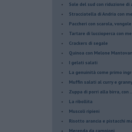
Sole del sud con riduzione di
Stracciatella di Andria con m
Paccheri con scarola, vongol
Tartare di luccioperca con m
Crackers di segale
Quinoa con Melone Mantovano
I gelati salati
La genuinità come primo ing
Muffin salati al curry e grann
Zuppa di porri alla birra, con ..
La ribollita
Muscoli ripieni
Risotto arancia e pistacchi 
Merenda da campioni