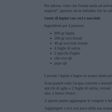
Per adesso, visto che l'estate tarda ad arriv
stagioni”, gustoso sia in infradito che in 
Sauté di lupini con ceci e nocciole
Ingredienti per 4 persone:
800 gr lupini
200 gr ceci lessati
40 gr nocciole tostate
4 foglie di salvia
2 spicchi d'aglio
olio evo qb
pepe qb
Lasciate i lupini a bagno in acqua salata pe
Sciacquateli sotto l'acqua corrente e teneteli
spicchi di aglio e 2 foglie di salvia, versate
olio, a fuoco vivace.
A questo punto aggiungete le vongole e fate
Aggiungete i ceci con poca della sua acqua 