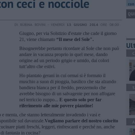
con ceci e nocciole
con 
QUI
DI RUBINA ROVINI - VENERDÌ
13 GIUGNO 2014
ORE 08:00
Giugno, per via Solstizio d'estate che cade il giorno
21, viene chiamato
“Il mese del Sole".
Ult
Bisognerebbe pertanto ricordare al Sole che non può
C
andare in vacanza proprio in quel mese, dando
origine ad un periodo grigio e umido, dai colori
tutt’altro che estivi.
Ho piantato gerani in cui ormai si è formato il
muschio a suon di pioggia, basilico che sta alzando
bandiera bianca per il freddo, prezzemolo che
S
avrebbe bisogno di un salvagente per non affogare
nel terriccio zuppo...
E questo solo per far
riferimento alle mie povere piantine!
o e menta, che stanno letteralmente invadendo i vasi e
sponibile sul davanzale.
Vogliamo parlare del nostro colorito
A
ucinare piatti freschi, leggeri, rinfrescanti e perché no, anche
 di fantasia in cucina?