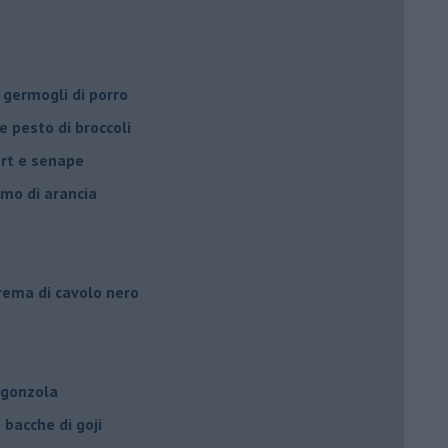
 germogli di porro
e pesto di broccoli
urt e senape
umo di arancia
crema di cavolo nero
rgonzola
bacche di goji