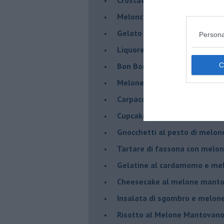
Meloncino, liquore al melon
Gelato al melone mantovano
Persona
Liquore al melone mantovano
Bon Bon di melone mantovano
Melone mantovano IGP liquido
Carpaccio di manzo con capr
Cupcake al melone con frost
Gnocchetti al pesto di melo
Tartare di fassona con melon
Gelatine al cardamomo e me
Cheesecake al melone manto
Insalata di sgombro e melo
Risotto al Melone Mantovano 