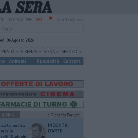
25°
36°
O:
LIVORNO
QuiNews.net
vedì
06 Agosto 2026
PRATO
FIRENZE
SIENA
AREZZO
ste
Animali
Pubblicità
Contatti
ui Blog
di Riccardo Ferrucci
INCONTRI
ucca la mostra
D'ARTE
Marcello
selli “Dialoghi