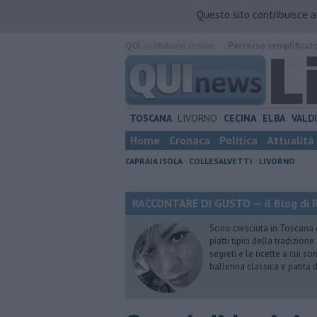
Questo sito contribuisce 
QUI
quotidiano online.
Percorso semplificat
TOSCANA
LIVORNO
CECINA
ELBA
VALD
Home
Cronaca
Politica
Attualità
CAPRAIA ISOLA
COLLESALVETTI
LIVORNO
RACCONTARE DI GUSTO — il Blog di R
Sono cresciuta in Toscana
piatti tipici della tradizion
segreti e le ricette a cui s
ballerina classica e patita