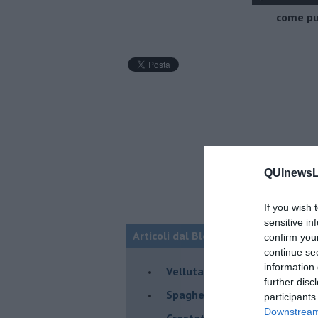
come pul
QUInewsLi
If you wish 
sensitive in
Articoli dal Blog “Raccontare di Gust
confirm you
continue se
information 
Vellutata di cime di rapa al c
further disc
Spaghetti con crema di zucca 
participants
Downstream 
Crostatina con crema al gran