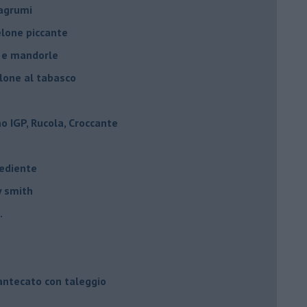
 agrumi
elone piccante
e e mandorle
elone al tabasco
 IGP, Rucola, Croccante
rediente
y smith
.
mantecato con taleggio