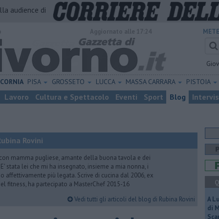
alla audience di
o
Aggiornato alle 17:24
METE
Gio
ICORNIA
PISA
GROSSETO
LUCCA
MASSA CARRARA
PISTOIA
Lavoro
Cultura e Spettacolo
Eventi
Sport
Blog
Intervi
ubina Rovini
 con mamma pugliese, amante della buona tavola e dei
e. E' stata lei che mi ha insegnato, insieme a mia nonna, i
ono affettivamente più legata. Scrive di cucina dal 2006, ex
Q
 del fitness, ha partecipato a MasterChef 2015-16
Vedi tutti gli articoli del blog di Rubina Rovini
A L
di 
Scar