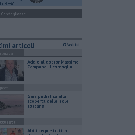
la città"
Condoglianze
imi articoli
Vedi tutti
ronaca
Addio al dottor Massimo
Campana, il cordoglio
port
Gara podistica alla
scoperta delle isole
toscane
ttualità
Abiti sequestrati in