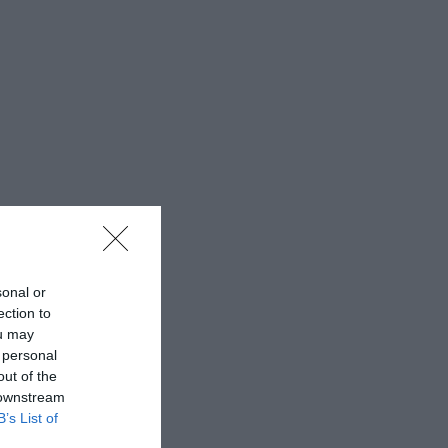
sonal or
ection to
ou may
 personal
out of the
 downstream
B’s List of