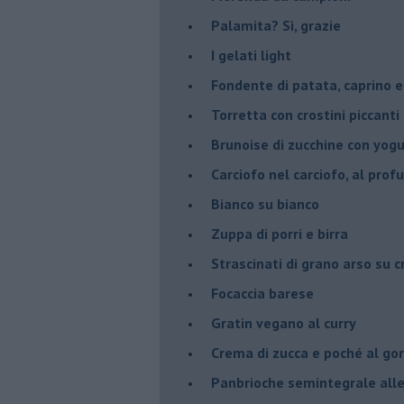
Palamita? Sì, grazie
I gelati light
Fondente di patata, caprino e
Torretta con crostini piccanti 
Brunoise di zucchine con yog
Carciofo nel carciofo, al prof
Bianco su bianco
Zuppa di porri e birra
Strascinati di grano arso su 
Focaccia barese
Gratin vegano al curry
Crema di zucca e poché al go
Panbrioche semintegrale alle 