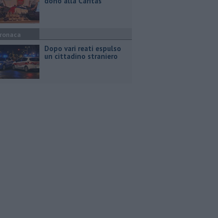
dono alla Caritas
ronaca
Dopo vari reati espulso
un cittadino straniero