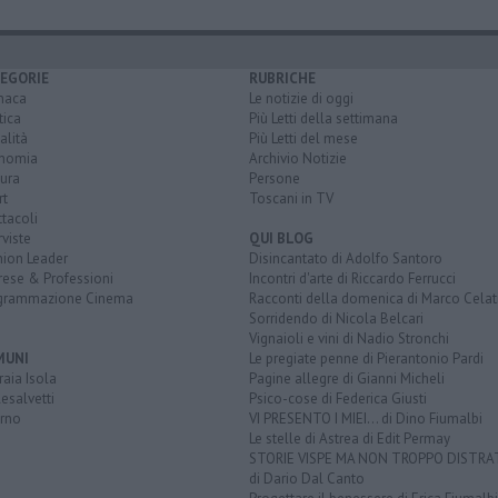
EGORIE
RUBRICHE
naca
Le notizie di oggi
tica
Più Letti della settimana
alità
Più Letti del mese
nomia
Archivio Notizie
ura
Persone
rt
Toscani in TV
tacoli
rviste
QUI BLOG
nion Leader
Disincantato di Adolfo Santoro
rese & Professioni
Incontri d'arte di Riccardo Ferrucci
grammazione Cinema
Racconti della domenica di Marco Celat
Sorridendo di Nicola Belcari
Vignaioli e vini di Nadio Stronchi
MUNI
Le pregiate penne di Pierantonio Pardi
aia Isola
Pagine allegre di Gianni Micheli
esalvetti
Psico-cose di Federica Giusti
orno
VI PRESENTO I MIEI... di Dino Fiumalbi
Le stelle di Astrea di Edit Permay
STORIE VISPE MA NON TROPPO DISTR
di Dario Dal Canto