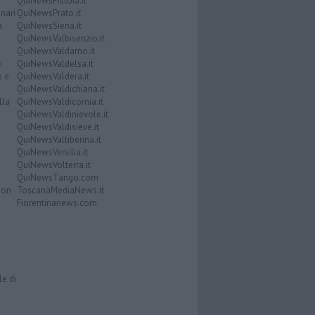
QuiNewsPistoia.it
nari
QuiNewsPrato.it
a
QuiNewsSiena.it
QuiNewsValbisenzio.it
QuiNewsValdarno.it
i
QuiNewsValdelsa.it
o e
QuiNewsValdera.it
QuiNewsValdichiana.it
lla
QuiNewsValdicornia.it
QuiNewsValdinievole.it
QuiNewsValdisieve.it
QuiNewsValtiberina.it
QuiNewsVersilia.it
QuiNewsVolterra.it
QuiNewsTango.com
Don
ToscanaMediaNews.it
Fiorentinanews.com
le di