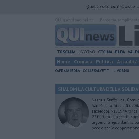
Questo sito contribuisce 
QUI
quotidiano online.
Percorso semplificat
TOSCANA
LIVORNO
CECINA
ELBA
VALD
Home
Cronaca
Politica
Attualità
CAPRAIA ISOLA
COLLESALVETTI
LIVORNO
SHALOM LA CULTURA DELLA SOLIDARIE
Nasce a Staffoli nel Comune
San Miniato. Studia filosofi
sacerdote. Nel 1974 fonda
22.000 soci. Ha scritto nume
argomenti riguardanti la pas
pace e per la cooperazione