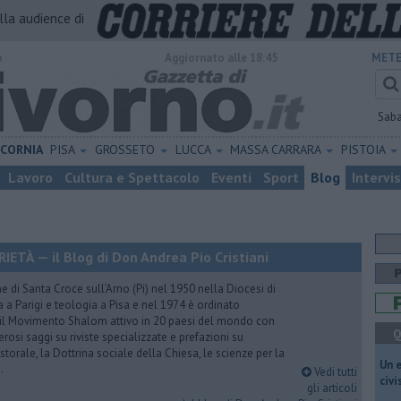
alla audience di
o
Aggiornato alle 18:45
METE
Sab
ICORNIA
PISA
GROSSETO
LUCCA
MASSA CARRARA
PISTOIA
Lavoro
Cultura e Spettacolo
Eventi
Sport
Blog
Intervi
TÀ — il Blog di Don Andrea Pio Cristiani
 di Santa Croce sull’Arno (Pi) nel 1950 nella Diocesi di
a a Parigi e teologia a Pisa e nel 1974 è ordinato
 il Movimento Shalom attivo in 20 paesi del mondo con
Q
rosi saggi su riviste specializzate e prefazioni su
torale, la Dottrina sociale della Chiesa, le scienze per la
​Un 
.
Vedi tutti
civ
gli articoli