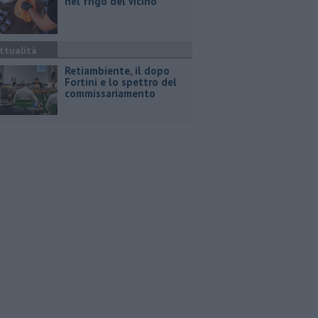
nel frigo del vicino
ttualità
Retiambiente, il dopo
Fortini e lo spettro del
commissariamento