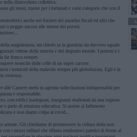
 nella disinvoltura collettiva.
ono gli stessi, tranne per i fortunati e varie categorie che con il
tratosferici anche nei forzieri dei paradisi fiscali ed altri che
A
ntari o peggio ancora alle mense dei poveri.
tuzione....
e della magistratura, mi chiedo se la giustizia sia davvero uguale
graziati vittime della miseria e del degrado morale. I potenti e i
rla far franca sempre.
inquere neanche dalle celle di un super carcere.
tesi i tentacoli della malavita sempre più globalizzata. Egli e la
ata violenza.
are alle Camere metta in agenda sollecitazioni indispensabili per
eparata e responsabile.
rro, con edifici inadeguati, insegnanti sballottati da una regione
one e parlo di missione educativa. Si assiste al fallimento
licana e non diamo colpa al covid...
rze armate. Gli chiediamo di promuovere la cultura della non
e con i mezzi militari che sfilano rendendoci patetici di fronte al
per smantellare le obsolete armi nucleari inutili e inquietanti