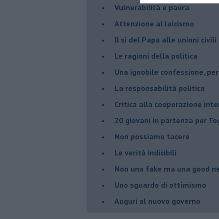
Vulnerabilità e paura
Attenzione al laicismo
Il si del Papa alle unioni civi
Le ragioni della politica
​Una ignobile confessione, p
La responsabilità politica
Critica alla cooperazione int
20 giovani in partenza per To
​Non possiamo tacere
​Le verità indicibili
Non una fake ma una good n
Uno sguardo di ottimismo
Auguri al nuovo governo