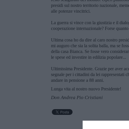
presidi sul nostro territorio nazionale, mem
alle potenze vincitrici.
La guerra si vince con la giustizia e il dial
cooperazione internazionale? Forse quanto 
Ultima cosa ho da dire al caro nostro presid
mi auguro che sia la solita balla, ma se foss
della casa Bianca. Se fosse vero consideran
le spese ed investire in edilizia popolare...
Ultimissima Presidente. Grazie per aver ac
segnale per i cittadini da lei rappresentat
andare in pensione a 88 anni.
Lunga vita al nostro nuovo Presidente!
Don Andrea Pio Cristiani