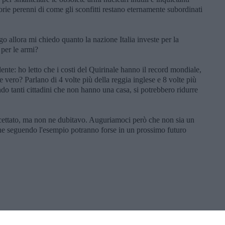
orie perenni di come gli sconfitti restano eternamente subordinati
ogo allora mi chiedo quanto la nazione Italia investe per la
per le armi?
ente: ho letto che i costi del Quirinale hanno il record mondiale,
e vero? Parlano di 4 volte più della reggia inglese e 8 volte più
do tanti cittadini che non hanno una casa, si potrebbero ridurre
cettato, ma non ne dubitavo. Auguriamoci però che non sia un
i che seguendo l'esempio potranno forse in un prossimo futuro