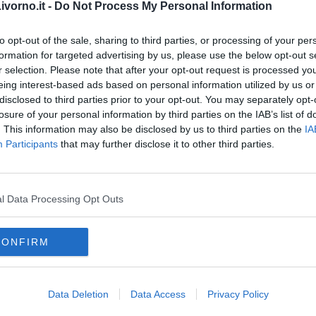
vorno.it -
Do Not Process My Personal Information
to opt-out of the sale, sharing to third parties, or processing of your per
formation for targeted advertising by us, please use the below opt-out s
r selection. Please note that after your opt-out request is processed y
eing interest-based ads based on personal information utilized by us or
disclosed to third parties prior to your opt-out. You may separately opt-
losure of your personal information by third parties on the IAB’s list of
 della Solidarietà” di Don Andrea Pio Cristiani
. This information may also be disclosed by us to third parties on the
IA
Participants
that may further disclose it to other third parties.
do dell'odio
l Data Processing Opt Outs
CONFIRM
Data Deletion
Data Access
Privacy Policy