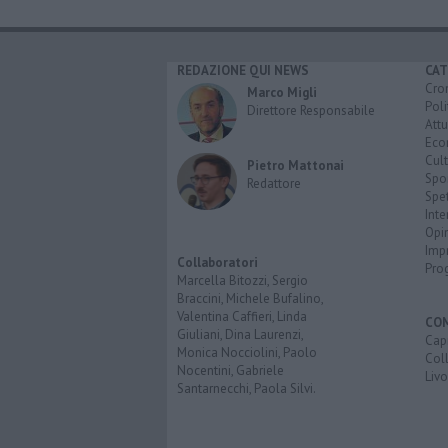
REDAZIONE QUI NEWS
CAT
Cro
Marco Migli
Poli
Direttore Responsabile
Attu
Eco
Cult
Pietro Mattonai
Spo
Redattore
Spet
Inte
Opi
Imp
Collaboratori
Pro
Marcella Bitozzi, Sergio
Braccini, Michele Bufalino,
Valentina Caffieri, Linda
CO
Giuliani, Dina Laurenzi,
Capr
Monica Nocciolini, Paolo
Coll
Nocentini, Gabriele
Liv
Santarnecchi, Paola Silvi.