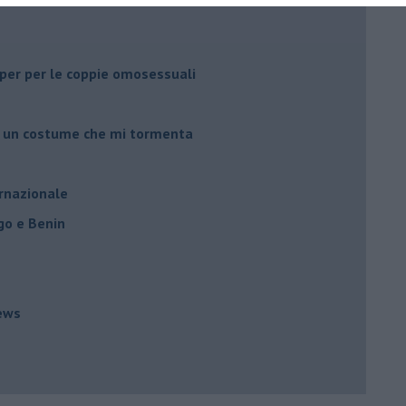
li per per le coppie omosessuali
er un costume che mi tormenta
ernazionale
go e Benin
ews