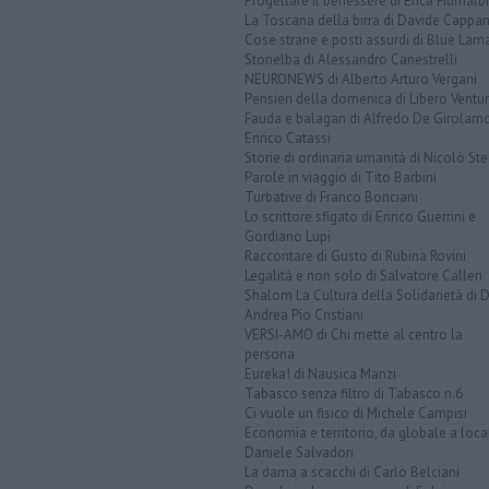
Progettare il benessere di Erica Fiumalbi
La Toscana della birra di Davide Cappan
Cose strane e posti assurdi di Blue Lam
Storielba di Alessandro Canestrelli
NEURONEWS di Alberto Arturo Vergani
Pensieri della domenica di Libero Ventur
Fauda e balagan di Alfredo De Girolam
Enrico Catassi
Storie di ordinaria umanità di Nicolò Ste
Parole in viaggio di Tito Barbini
Turbative di Franco Bonciani
Lo scrittore sfigato di Enrico Guerrini e
Gordiano Lupi
Raccontare di Gusto di Rubina Rovini
Legalità e non solo di Salvatore Calleri
Shalom La Cultura della Solidarietà di 
Andrea Pio Cristiani
VERSI-AMO di Chi mette al centro la
persona
Eureka! di Nausica Manzi
Tabasco senza filtro di Tabasco n.6
Ci vuole un fisico di Michele Campisi
Economia e territorio, da globale a loca
Daniele Salvadori
La dama a scacchi di Carlo Belciani