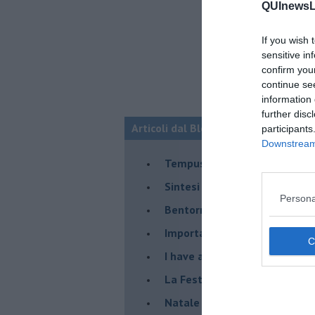
QUInewsLi
If you wish 
sensitive in
confirm you
continue se
information 
further disc
Articoli dal Blog “Shalom La Cultura
participants
Downstream 
​Tempus fugit
​Sintesi di un viaggio nel mon
Persona
Bentornato Presidente...
Importante è distrarre
​I have a Dream
La Festa della Mondialità
Natale e covid 19