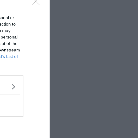
sonal or
ection to
ou may
 personal
out of the
 downstream
B’s List of