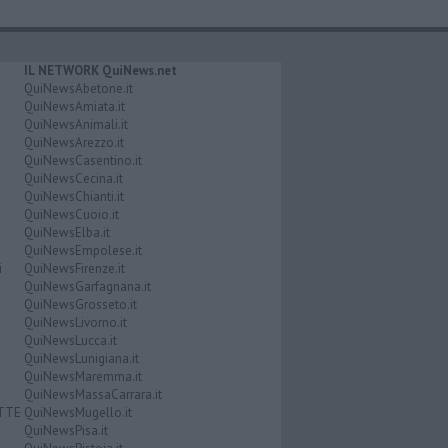
IL NETWORK QuiNews.net
QuiNewsAbetone.it
QuiNewsAmiata.it
QuiNewsAnimali.it
QuiNewsArezzo.it
QuiNewsCasentino.it
QuiNewsCecina.it
QuiNewsChianti.it
QuiNewsCuoio.it
QuiNewsElba.it
QuiNewsEmpolese.it
i
QuiNewsFirenze.it
QuiNewsGarfagnana.it
QuiNewsGrosseto.it
QuiNewsLivorno.it
QuiNewsLucca.it
QuiNewsLunigiana.it
QuiNewsMaremma.it
QuiNewsMassaCarrara.it
ATTE
QuiNewsMugello.it
QuiNewsPisa.it