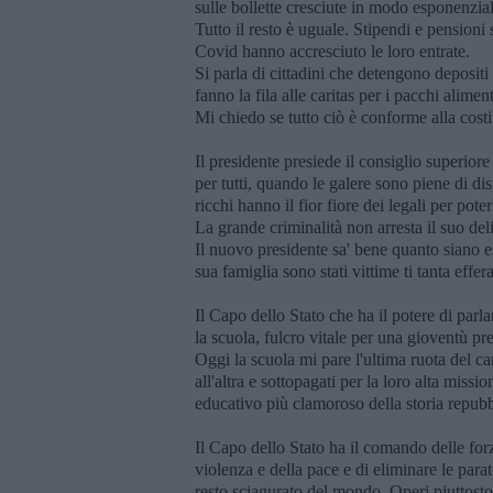
sulle bollette cresciute in modo esponenziale
Tutto il resto è uguale. Stipendi e pensioni s
Covid hanno accresciuto le loro entrate.
Si parla di cittadini che detengono depositi s
fanno la fila alle caritas per i pacchi alime
Mi chiedo se tutto ciò è conforme alla costi
Il presidente presiede il consiglio superior
per tutti, quando le galere sono piene di dis
ricchi hanno il fior fiore dei legali per pote
La grande criminalità non arresta il suo del
Il nuovo presidente sa' bene quanto siano es
sua famiglia sono stati vittime ti tanta effer
Il Capo dello Stato che ha il potere di parl
la scuola, fulcro vitale per una gioventù pr
Oggi la scuola mi pare l'ultima ruota del ca
all'altra e sottopagati per la loro alta missi
educativo più clamoroso della storia repubb
Il Capo dello Stato ha il comando delle fo
violenza e della pace e di eliminare le parat
resto sciagurato del mondo. Operi piuttosto 