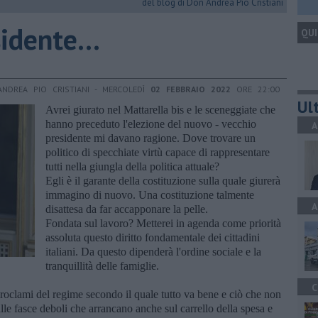
del blog di Don Andrea Pio Cristiani
idente...
QUI
NDREA PIO CRISTIANI - MERCOLEDÌ
02 FEBBRAIO 2022
ORE 22:00
Ult
Avrei giurato nel Mattarella bis e le sceneggiate che
hanno preceduto l'elezione del nuovo - vecchio
A
presidente mi davano ragione. Dove trovare un
politico di specchiate virtù capace di rappresentare
tutti nella giungla della politica attuale?
Egli è il garante della costituzione sulla quale giurerà
immagino di nuovo. Una costituzione talmente
A
disattesa da far accapponare la pelle.
Fondata sul lavoro? Metterei in agenda come priorità
assoluta questo diritto fondamentale dei cittadini
italiani. Da questo dipenderà l'ordine sociale e la
tranquillità delle famiglie.
C
roclami del regime secondo il quale tutto va bene e ciò che non
alle fasce deboli che arrancano anche sul carrello della spesa e