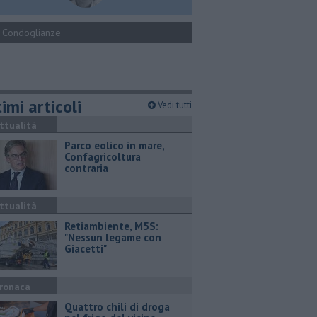
Condoglianze
imi articoli
Vedi tutti
ttualità
Parco eolico in mare,
Confagricoltura
contraria
ttualità
Retiambiente, M5S:
"Nessun legame con
Giacetti"
ronaca
Quattro chili di droga