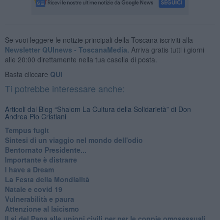
Se vuoi leggere le notizie principali della Toscana iscriviti alla
Newsletter QUInews - ToscanaMedia.
Arriva gratis tutti i giorni
alle 20:00 direttamente nella tua casella di posta.
Basta cliccare
QUI
Ti potrebbe interessare anche:
Articoli dal Blog “Shalom La Cultura della Solidarietà” di Don
Andrea Pio Cristiani
​Tempus fugit
​Sintesi di un viaggio nel mondo dell'odio
Bentornato Presidente...
Importante è distrarre
​I have a Dream
La Festa della Mondialità
Natale e covid 19
Vulnerabilità e paura
Attenzione al laicismo
Il si del Papa alle unioni civili per per le coppie omosessuali