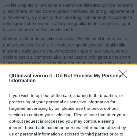
. —
Nello spirito di una sana e costruttiva dialettica politica mi sento
di esprimere un mio parere, spero condiviso da tutti gli appartenenti
al Movimento, a proposito di alcune leggi concernenti l'accoglienza
dei migranti che minano il principio egualitario della dignità di ogni
essere umano e ne limitano la libertà.
Si stanno attuando palesi disposizioni discriminanti in merito alla
nuova condizione che si è creata per questi giovani fuggiti dalla
miseria e dalle guerre che vorrebbero imporre la chiusura serale
dei loro esercizi commerciali o la reclusione obbligatoria nei centri
di accoglienza straordinaria dalle ore 20.00 della sera fino alle 6.00
del mattino, creando fasce orarie di coprifuoco di incomprensibile
attuazione ed evidente ingiustizia.
QUInewsLivorno.it -
Do Not Process My Personal
Information
If you wish to opt-out of the sale, sharing to third parties, or
processing of your personal or sensitive information for
Mi preoccupa il destino incerto di coloro che non otterranno il
diritto di asilo o la protezione umanitaria.
Che cosa succederà
targeted advertising by us, please use the below opt-out
una volta respinta la loro istanza? Si manifesterà una nefasta
section to confirm your selection. Please note that after your
condizione di clandestinità, creando la condizione di un sotto-
opt-out request is processed you may continue seeing
apolide che, a differenza degli apolidi, non avrà alcuna protezione
interest-based ads based on personal information utilized by
legale. Perchè non dargli almeno le stesse condizioni previste per
us or personal information disclosed to third parties prior to