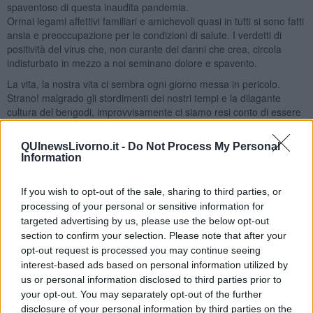
spaventoso di questa inaudita pandemia.
Ormai legami affettivi familiari e amichevoli quasi in tutti si sono fatti
ansia e preoccupazione per le condizioni di salute. I verdetti di
positività del virus che, non curante dei danni che crea, circola
indisturbato in mezzo a noi seminano dolore e spavento.
La vita, la nostra vita ci sembra ogni giorno messa in pericolo.
Strano! malgrado gli stordimenti dei nostri tempi e la dilagante
cultura del bengodi, improvvisamente ci siamo resi conto di essere
tutti precari e mortali. Strano! Avevamo dimenticato questo
particolare. Il Covid ce lo ricorda brutalmente.
QUInewsLivorno.it -
Do Not Process My Personal
Information
If you wish to opt-out of the sale, sharing to third parties, or
Fino a poco tempo fa bastava avere i soldi poi di tutto si può fare a
processing of your personal or sensitive information for
meno, anche di Dio, un intralcio, un intruso nella nostra vita. La
targeted advertising by us, please use the below opt-out
cultura del nulla ora si mostra in tutta la sua evanescenza: incerti i
section to confirm your selection. Please note that after your
giorni, insicuri del domani, privati dei consumi, dei viaggi e dei
opt-out request is processed you may continue seeing
contatti ci sentiamo smarriti e lo saremo sempre di più se non
interest-based ads based on personal information utilized by
accendiamo le luci del Natale. Quello vero senza mistificazione.
us or personal information disclosed to third parties prior to
Un Natale che propone all'umanità la vera vita
. Quella svelata e
your opt-out. You may separately opt-out of the further
offerta da Dio, quello vero. Quello Umano. Quello avvolto nel
disclosure of your personal information by third parties on the