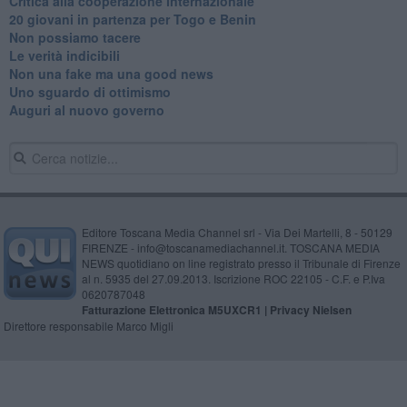
Critica alla cooperazione internazionale
20 giovani in partenza per Togo e Benin
​Non possiamo tacere
​Le verità indicibili
Non una fake ma una good news
Uno sguardo di ottimismo
Auguri al nuovo governo
Editore Toscana Media Channel srl - Via Dei Martelli, 8 - 50129
FIRENZE - info@toscanamediachannel.it. TOSCANA MEDIA
NEWS quotidiano on line registrato presso il Tribunale di Firenze
al n. 5935 del 27.09.2013. Iscrizione ROC 22105 - C.F. e P.Iva
0620787048
Fatturazione Elettronica M5UXCR1 |
Privacy Nielsen
Direttore responsabile Marco Migli
Powered by
Aperion.it