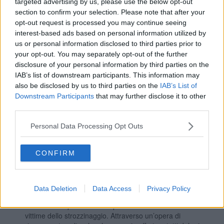
targeted advertising by us, please use the below opt-out
investendo la società civile organizzata, come sta avvenendo
section to confirm your selection. Please note that after your
in questo periodo per i centri estivi.
opt-out request is processed you may continue seeing
3. Intensificare interagendo con le agenzie internazionali e i
interest-based ads based on personal information utilized by
governi occidentali lo sviluppo dei paesi del terzo mondo
us or personal information disclosed to third parties prior to
colmando lo scandalo che ci siano paesi ricchissimi di risorse
your opt-out. You may separately opt-out of the further
con i loro popoli che soffrono la fame a causa del nostro
disclosure of your personal information by third parties on the
sfruttamento. Dobbiamo abbattere le cause che provocano le
migrazioni e non le persone. L’accoglienza dei migranti va
IAB’s list of downstream participants. This information may
gestita bene e guardata come risorsa e possibilità di duplice
also be disclosed by us to third parties on the
IAB’s List of
valore occupazionale. Prima di tutto investire in
Downstream Participants
that may further disclose it to other
un’accoglienza che non sia un mero parcheggio o peggio un
third parties.
addestramento alla criminalità, ma vera scuola di
cittadinanza e professionalità, favorendo l’inserimento nelle
Personal Data Processing Opt Outs
attività carenti di manodopera i migranti formati.
4. Promuovere la legalità. La corruzione imperversa sovrana
CONFIRM
e la piovra mafiosa estende i suoi tentacoli su tutto il territorio
nazionale, resa ancora più “letale” dal fiume di denaro liquido
di cui dispone. Il grande pericolo di oggi è che la criminalità,
con i suoi forzieri pieni di soldi, sostituisca lo stato; ne sono
Data Deletion
Data Access
Privacy Policy
prova i mafiosi condannati e ora liberi grazie al coronavirus e
i numerosi imprenditori che per salvare le aziende finiscono
vittime dello strozzinaggio. Attraverso un’opera di