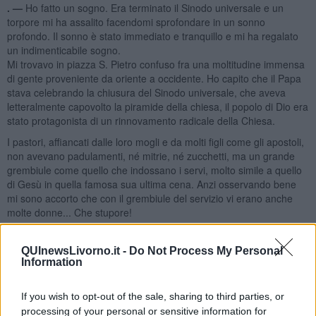
. —
Ho fatto un sogno. Era terminato il Sinodo universale e un
torpore mi ha assalito facendomi sprofondare in un sonno
profondo. Il sonno è stato immediato e tranquillo e mi ha regalato
un indimenticabile sogno.
Mi trovavo in piazza S. Pietro confuso fra una moltitudine immensa
di gente proveniente da oriente a occidente. Ho capito che il Papa
stava celebrando la chiusura del Sinodo universale, che aveva
letteralmente capovolto la piramide della chiesa, il popolo di Dio era
stato protagonista di un rinnovamento radicale della Chiesa.
I pastori, affiancati dalle loro mogli e da molti figli come gli apostoli,
non avevano padulamenti, né mitrie, né zucchetti, ma un grande
grembiule come quello che indossano i servi, molto simile a quello
di Gesù in quella famosa sua ultima cena. Anzi osservando bene
mi sono accorto che con il grembiule del servizio vi erano anche
molte donne... Che stupore!
QUInewsLivorno.it -
Do Not Process My Personal
Information
Finalmente a seguito di un concistoro il fratello Papa, molto
rassomigliante a Francesco, dava inizio al rinnovato rituale per la
If you wish to opt-out of the sale, sharing to third parties, or
creazione dei nuovi cardinali, fra i quali anche alcune donne.
processing of your personal or sensitive information for