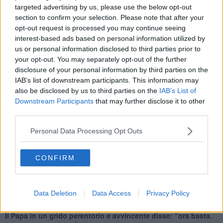
La piazza esterrefatta urlava : “ Non fate come i principi di questo
targeted advertising by us, please use the below opt-out
mondo”. Mentre dalle solenni sacrestie di S. Pietro, con fare umile,
section to confirm your selection. Please note that after your
avanzavano i nuovi cardinali battendosi il petto. Erano vestiti non
opt-out request is processed you may continue seeing
più da principesse rinascimentali con tanto di trine e calze rosse,
interest-based ads based on personal information utilized by
ma indossavano un saio di Juta ed erano scalzi.
us or personal information disclosed to third parties prior to
your opt-out. You may separately opt-out of the further
Uno dopo l'altro si avvicinavano al successore del pescatore di
disclosure of your personal information by third parties on the
Galilea, che aveva un cilicio sulla carne. Un cerimoniere, suppongo,
IAB’s list of downstream participants. This information may
vestito da operaio porgeva al fratello Papa un secchio di cenere.
Con fare grave il Vescovo di Roma che indossava un grembiule più
also be disclosed by us to third parties on the
IAB’s List of
grande di tutti, al posto dell'anello d’oro poneva abbondante cenere
Downstream Participants
that may further disclose it to other
sul capo dei nuovi creati cardinali dicendo: “Chiedete misericordia a
third parties.
Dio e al suo Servo Gesù Cristo e all'umanità intera per i crimini che
avete compiuto nella storia fino ad oggi”
Personal Data Processing Opt Outs
Una donna dall’alto di S. Pietro enunciava tutti i crimini dal
CONFIRM
medioevo al rinascimento e vai vai fino ai nostri giorni. Il popolo
ascoltava in grande luttuoso silenzio le storie di soprusi, di stragi, di
roghi, di violenze, di scandali sessuali, finanziari, di ritardi
inammissibili sul fronte dei diritti e della libertà. Il Vangelo di Cristo
Data Deletion
Data Access
Privacy Policy
tradito, tradito, tradito… Lo Spirito di profezia soffocato.
Il Papa in un grido perentorio e avvincente disse: “ora basta.