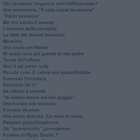
Chi ha messo l'organico nell'indifferenziata?
Una recensione, "Il cielo sopra Varramista"
​"Faciti ammuina"
Ma che banda è questa!
L'eroismo della normalità
​La Valle dei destini incrociati
Metafore
​Una storia per Natale
​Di sedici anni più grande di mio padre
Teoria dell’offesa
​Non ti sei perso nulla
​Piccole cose di valore non quantificabile
​Il metodo Pontedera
​Ezechiele 25:17
Da sabato a venerdì
"In campo faccio del mio peggio"
Una bomba alla stazione
Il nostro Western
Una storia delicata. (Le mani in testa)
Pedalare pericolosamente.
Un “femminicidio” pontederese.
Il paese di Pippo Baudo ?