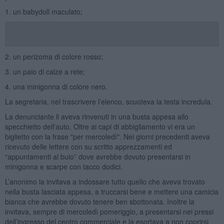
1. un babydoll maculato;
2. un perizoma di colore rosso;
3. un paio di calze a rete;
4. una minigonna di colore nero.
La segretaria, nel trascrivere l’elenco, scuoteva la testa incredula.
La denunciante li aveva rinvenuti in una busta appesa allo
specchietto dell'auto. Oltre ai capi di abbigliamento vi era un
biglietto con la frase "per mercoledì". Nei giorni precedenti aveva
ricevuto delle lettere con su scritto apprezzamenti ed
“appuntamenti al buio” dove avrebbe dovuto presentarsi in
minigonna e scarpe con tacco dodici.
L’anonimo la invitava a indossare tutto quello che aveva trovato
nella busta lasciata appesa, a truccarsi bene e mettere una camicia
bianca che avrebbe dovuto tenere ben sbottonata. Inoltre la
invitava, sempre di mercoledì pomeriggio, a presentarsi nei pressi
dell’ingresso del centro commerciale e la esortava a non coprirsi