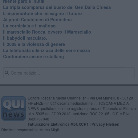
Niente parole inutili
La tripla scomparsa del busto del Gen.Dalla Chiesa
​L’imprenditore che immaginò il futuro
Ai prodi Carabinieri di Pontedera
​La corniciaia e il mafioso
Il maresciallo Rocca, ovvero Il Maresciallo
​Il babydoll maculato.
​Il 2008 e la violenza di genere
La telefonata silenziosa delle sei e mezza
​Confondere amore e stalking
Editore Toscana Media Channel srl - Via Dei Martelli, 8 - 50129
FIRENZE - info@toscanamediachannel.it. TOSCANA MEDIA
NEWS quotidiano on line registrato presso il Tribunale di Firenze
al n. 5935 del 27.09.2013. Iscrizione ROC 22105 - C.F. e P.Iva
0620787048
Fatturazione Elettronica M5UXCR1 |
Privacy Nielsen
Direttore responsabile Marco Migli