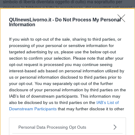
simbolo di libertà diventata oggetto di culto) ma soprattutto per
ricordare la fabbrica e tutte le maestranze, dai progettisti agli operai
della catena di montaggio e vuole essere soprattutto un omaggio a
Giovanni Alberto Agnelli
per opporsi a quel tentativo strisciante di
QUInewsLivorno.it -
Do Not Process My Personal
Information
emarginare la sua memoria anche attraverso la scomparsa dei
poster un tempo affissi all'ingresso del museo Piaggio e adesso
rimossi.
If you wish to opt-out of the sale, sharing to third parties, or
processing of your personal or sensitive information for
Un ricordo sincero e appassionato sia all'uomo che dal febbraio
targeted advertising by us, please use the below opt-out
1993 a quel tragico 13 dicembre 1997 ha condotto la fabbrica
verso una trasformazione di vivibilità interna che a quel veicolo il cui
section to confirm your selection. Please note that after your
mito continua ad alimentarsi nel presente.
opt-out request is processed you may continue seeing
interest-based ads based on personal information utilized by
A febbraio del prossimo anno decorrono trent’anni
us or personal information disclosed to third parties prior to
dall’insediamento di Giovanni Alberto Agnelli a Presidente della
your opt-out. You may separately opt-out of the further
Piaggio, quale miglior ricordo si poteva dedicare se non un libro
disclosure of your personal information by third parties on the
che parlasse “del ragazzo di Varramista”. Quel ragazzo che ha
IAB’s list of downstream participants. This information may
iniziato la carriera facendo l’operaio in incognita alla Fiat Mirafiori e
also be disclosed by us to third parties on the
IAB’s List of
che rinunciando ai privilegi che il suo nome gli poteva offrire preferì
Downstream Participants
that may further disclose it to other
servire lo Stato come Carabiniere Ausiliario nel reggimento
third parties.
paracadutisti di Livorno. Come ha scritto
Walter Veltroni
"se la sua
vita fosse continuata, il destino di questo Paese forse sarebbe stato
Personal Data Processing Opt Outs
diverso."