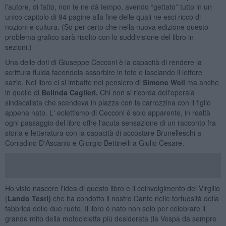
l'autore, di fatto, non te ne dà tempo, avendo “gettato” tutto in un
unico capitolo di 94 pagine alla fine delle quali ne esci ricco di
nozioni e cultura. (So per certo che nella nuova edizione questo
problema grafico sarà risolto con lo suddivisione del libro in
sezioni.)
Una delle doti di Giuseppe Cecconi è la capacità di rendere la
scrittura fluida facendola assorbire in toto e lasciando il lettore
sazio. Nel libro ci si imbatte nel pensiero di
Simone Weil
ma anche
in quello di
Belinda Caglieri.
Chi non si ricorda dell'operaia
sindacalista che scendeva in piazza con la carrozzina con il figlio
appena nato. L' eclettismo di Cecconi è solo apparente, in realtà
ogni passaggio del libro offre l'acuta sensazione di un racconto fra
storia e letteratura con la capacità di accostare Brunelleschi a
Corradino D'Ascanio e Giorgio Bettinelli a Giulio Cesare.
Ho visto nascere l'idea di questo libro e il coinvolgimento del Virgilio
(
Lando Testi)
che ha condotto il nostro Dante nelle tortuosità della
fabbrica delle due ruote. Il libro è nato non solo per celebrare il
grande mito della motocicletta più desiderata (la Vespa da sempre