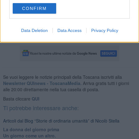
Chi ne vuole sapere di più su “Il cielo sopra Varramista –
autobiografica di una Vespa” di Lando Testi e Giuseppe Cecconi è
CONFIRM
invitato a partecipare alla presentazione del libro alle ore 18 di
domenica 3 luglio 2022 presso il giardino del Museo di Montopoli
Val d’Arno.
Data Deletion
Data Access
Privacy Policy
Nicolò Stella
Se vuoi leggere le notizie principali della Toscana iscriviti alla
Newsletter QUInews - ToscanaMedia.
Arriva gratis tutti i giorni
alle 20:00 direttamente nella tua casella di posta.
Basta cliccare
QUI
Ti potrebbe interessare anche:
Articoli dal Blog “Storie di ordinaria umanità” di Nicolò Stella
​La donna del giorno prima
​Un giorno come un altro.