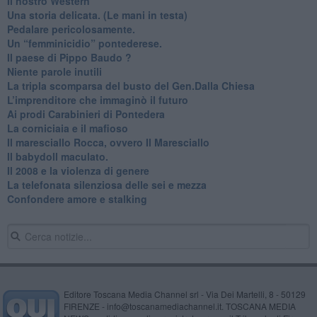
Il nostro Western
Una storia delicata. (Le mani in testa)
Pedalare pericolosamente.
Un “femminicidio” pontederese.
Il paese di Pippo Baudo ?
Niente parole inutili
La tripla scomparsa del busto del Gen.Dalla Chiesa
​L’imprenditore che immaginò il futuro
Ai prodi Carabinieri di Pontedera
​La corniciaia e il mafioso
Il maresciallo Rocca, ovvero Il Maresciallo
​Il babydoll maculato.
​Il 2008 e la violenza di genere
La telefonata silenziosa delle sei e mezza
​Confondere amore e stalking
Editore Toscana Media Channel srl - Via Dei Martelli, 8 - 50129
FIRENZE - info@toscanamediachannel.it. TOSCANA MEDIA