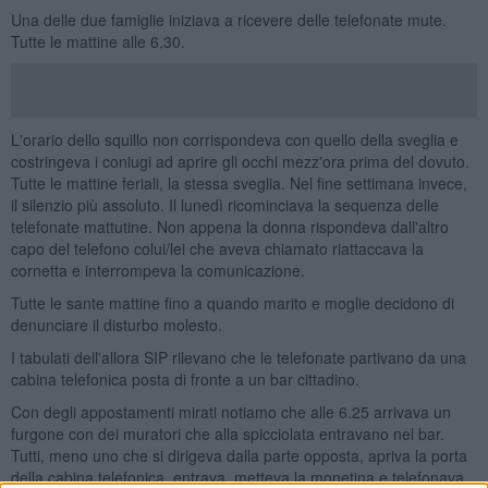
Una delle due famiglie iniziava a ricevere delle telefonate mute.
Tutte le mattine alle 6,30.
L'orario dello squillo non corrispondeva con quello della sveglia e
costringeva i coniugi ad aprire gli occhi mezz'ora prima del dovuto.
Tutte le mattine feriali, la stessa sveglia. Nel fine settimana invece,
il silenzio più assoluto. Il lunedì ricominciava la sequenza delle
telefonate mattutine. Non appena la donna rispondeva dall'altro
capo del telefono colui/lei che aveva chiamato riattaccava la
cornetta e interrompeva la comunicazione.
Tutte le sante mattine fino a quando marito e moglie decidono di
denunciare il disturbo molesto.
I tabulati dell'allora SIP rilevano che le telefonate partivano da una
cabina telefonica posta di fronte a un bar cittadino.
Con degli appostamenti mirati notiamo che alle 6.25 arrivava un
furgone con dei muratori che alla spicciolata entravano nel bar.
Tutti, meno uno che si dirigeva dalla parte opposta, apriva la porta
della cabina telefonica, entrava, metteva la monetina e telefonava