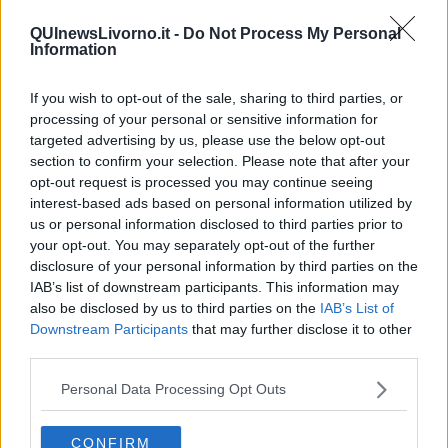
rimanendo dentro per un brevissimo tempo. Di sicuro componeva il
numero, attendeva la risposta ma non si intratteneva in
QUInewsLivorno.it -
Do Not Process My Personal
conversazione. Questo comportamento si notava anche le mattine
Information
successive.
If you wish to opt-out of the sale, sharing to third parties, or
Nel frattempo i contatti con la famiglia molestata rimanevano stretti
e confermano che nelle mattinate monitorate, alla stessa ora,
processing of your personal or sensitive information for
avevano ricevuto le chiamate disturbatrici.
targeted advertising by us, please use the below opt-out
section to confirm your selection. Please note that after your
Si decideva di dare una svolta, la mattina dopo, si attendeva l'arrivo
opt-out request is processed you may continue seeing
degli operai. Mentre i primi tre entravano nel bar il quarto si infilava
interest-based ads based on personal information utilized by
nella cabina telefonica. Non appena fuori dalla postazione, gli
us or personal information disclosed to third parties prior to
operatori lo invitavano a esibire i documenti scoprendo che non era
your opt-out. You may separately opt-out of the further
altro che il vicino di casa.
disclosure of your personal information by third parties on the
Il dirimpettaio che aveva difficoltà a rispondere al saluto lungo le
IAB’s list of downstream participants. This information may
scale. Il dirimpettaio schivo che tutte le mattine prima di andare al
also be disclosed by us to third parties on the
IAB’s List of
lavoro aveva la necessità di sentire la voce della vicina di casa che
Downstream Participants
that may further disclose it to other
gli rispondeva un assonnato: "pronto?".
third parties.
Comportamenti non comuni non necessariamente sono pericolosi e
spesso nelle questioni giudiziarie non ci si chiede le motivazioni
Personal Data Processing Opt Outs
delle condotte giudicate anomale e pertanto si limita solamente a
sanzionarle. Chi sa quale bisogno motivava l'uomo nel comporre
CONFIRM