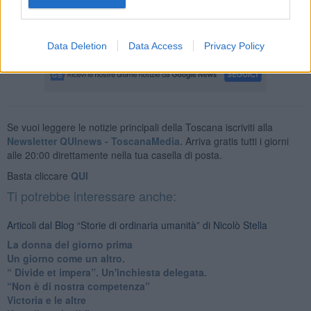
sempre il solito numero alla solita ora, attendere sempre la solita
risposta e dopo affrontare una pesante giornata di lavoro.
Nicolò Stella
Data Deletion
Data Access
Privacy Policy
Se vuoi leggere le notizie principali della Toscana iscriviti alla
Newsletter QUInews - ToscanaMedia.
Arriva gratis tutti i giorni
alle 20:00 direttamente nella tua casella di posta.
Basta cliccare
QUI
Ti potrebbe interessare anche:
Articoli dal Blog “Storie di ordinaria umanità” di Nicolò Stella
​La donna del giorno prima
​Un giorno come un altro.
​“ Divide et impera”. Un'inchiesta delegata.
“Non è di nostra competenza”
​Victoria e le altre