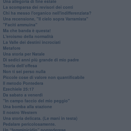
Una allegoria di fine estate
La scomparsa dei revisori dei conti
Chi ha messo l'organico nell'indifferenziata?
Una recensione, "Il cielo sopra Varramista"
​"Faciti ammuina"
Ma che banda è questa!
L'eroismo della normalità
​La Valle dei destini incrociati
Metafore
​Una storia per Natale
​Di sedici anni più grande di mio padre
Teoria dell’offesa
​Non ti sei perso nulla
​Piccole cose di valore non quantificabile
​Il metodo Pontedera
​Ezechiele 25:17
Da sabato a venerdì
"In campo faccio del mio peggio"
Una bomba alla stazione
Il nostro Western
Una storia delicata. (Le mani in testa)
Pedalare pericolosamente.
Un “femminicidio” pontederese.