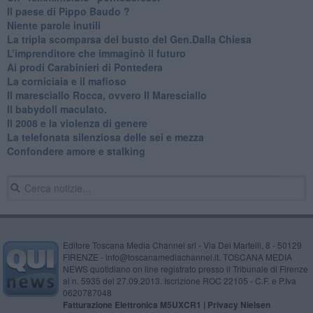
Il paese di Pippo Baudo ?
Niente parole inutili
La tripla scomparsa del busto del Gen.Dalla Chiesa
​L’imprenditore che immaginò il futuro
Ai prodi Carabinieri di Pontedera
​La corniciaia e il mafioso
Il maresciallo Rocca, ovvero Il Maresciallo
​Il babydoll maculato.
​Il 2008 e la violenza di genere
La telefonata silenziosa delle sei e mezza
​Confondere amore e stalking
Editore Toscana Media Channel srl - Via Dei Martelli, 8 - 50129
FIRENZE - info@toscanamediachannel.it. TOSCANA MEDIA
NEWS quotidiano on line registrato presso il Tribunale di Firenze
al n. 5935 del 27.09.2013. Iscrizione ROC 22105 - C.F. e P.Iva
0620787048
Fatturazione Elettronica M5UXCR1 |
Privacy Nielsen