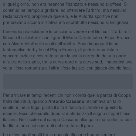
di quel giorno, non era neanche fidanzato e nessuno si offese. Si
continuò nel tempo a gridare, ad offendere l’arbitro, ma nessuno
reclamava e/o proponeva querela, e le Autorità sportive non
prendevano alcuna iniziativa ma soprattutto nessuno si indignava.
L’esempio più eclatante lo possiamo vedere nel film cult “L’arbitro il
tifoso e il calciatore” con i grandi Mario Carotenuto e Pippo Franco,
con Alvaro Vitali nelle vesti dell’arbitro. Sono impegnati in un
fantomatico derby in cui Pippo Franco, di padre romanista e
suocero laziale è costretto a fare la spola correndo da una parte
all’altra dello stadio, fra la curva nord e la curva sud, fingendosi una
volta tifoso romanista e l’altra tifoso laziale, con giacca double face.
Per arrivare in tempi recenti chi non ricorda quella partita di Coppa
Italia del 2003, quando
Antonio Cassano
reclamava un fallo
subito e, nella foga, punta il dito in faccia all’arbitro e questo lo
espelle. Ecco che subito dopo si materializza il sogno di ogni tifoso
italiano. Nell’uscire dal campo Cassano allunga la mano destra con
le dita a forca nei confronti del direttore di gara.
Le offese sugli spalti fra le opposte tifoserie hanno sempre