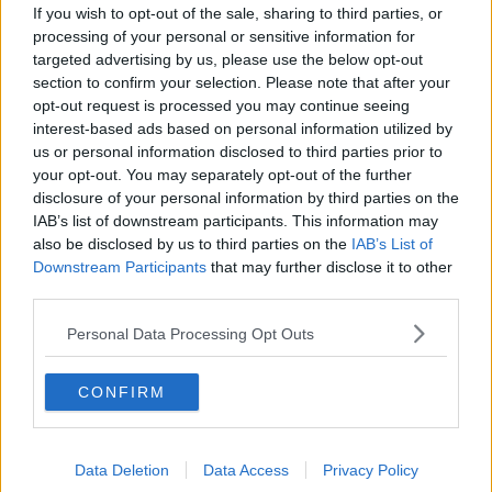
If you wish to opt-out of the sale, sharing to third parties, or
Ci fu un tentativo di rilancio e diversi presidenti si alternarono alla
processing of your personal or sensitive information for
guida della società sportiva. Uno di essi riuscì a ingaggiare un
targeted advertising by us, please use the below opt-out
discusso direttore sportivo. Fu accolto con due sentimenti. Il primo
di sospetto perché si conoscevano i sui trascorsi moralmente
section to confirm your selection. Please note that after your
discutibili, e l’altro, di gioia con la speranza di una ripresa e del
opt-out request is processed you may continue seeing
rilancio in categorie superiori.
interest-based ads based on personal information utilized by
us or personal information disclosed to third parties prior to
Quella domenica pomeriggio la partita stava volgendo al peggio, si
your opt-out. You may separately opt-out of the further
era raggiunto il pareggio ma subito dopo la squadra avversaria
disclosure of your personal information by third parties on the
passò in vantaggio: così per ben tre volte! La partita si avviava alla
IAB’s list of downstream participants. This information may
fine e la sconfitta ormai sembrava scontata. Il pubblico
also be disclosed by us to third parties on the
IAB’s List of
rumoreggiava, imprecava, incitava e spronava; ad un certo punto
Downstream Participants
that may further disclose it to other
smise di sostenere la squadra e si scagliò contro l’allenatore per
third parties.
poi indirizzare le offese nei confronti del direttore sportivo.
Uno dei tifosi lasciò la tribuna per raggiungere la rete a bordo
Personal Data Processing Opt Outs
campo per essere il più vicino possibile alla panchina dove, in piedi,
il direttore sportivo osservava gli ultimi minuti di partita. Il tifoso una
volta vicino al tecnico, lo chiamò ripetutamente affinché si girasse e
CONFIRM
non appena ottenne ciò che chiedeva lo apostrofò pesantemente. Il
direttore sportivo avendo udito l’offesa, ripetuta più volte, si rivolse
al maresciallo in servizio di ordine pubblico, anch’esso a bordo
Data Deletion
Data Access
Privacy Policy
campo, chiedendogli se avesse sentito e annunciandogli la