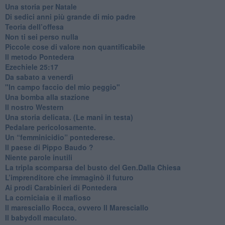
​Una storia per Natale
​Di sedici anni più grande di mio padre
Teoria dell’offesa
​Non ti sei perso nulla
​Piccole cose di valore non quantificabile
​Il metodo Pontedera
​Ezechiele 25:17
Da sabato a venerdì
"In campo faccio del mio peggio"
Una bomba alla stazione
Il nostro Western
Una storia delicata. (Le mani in testa)
Pedalare pericolosamente.
Un “femminicidio” pontederese.
Il paese di Pippo Baudo ?
Niente parole inutili
La tripla scomparsa del busto del Gen.Dalla Chiesa
​L’imprenditore che immaginò il futuro
Ai prodi Carabinieri di Pontedera
​La corniciaia e il mafioso
Il maresciallo Rocca, ovvero Il Maresciallo
​Il babydoll maculato.