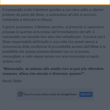
presentazione di una formale denuncia.
Il maresciallo invitò il direttore sportivo a non dare adito a ulteriori
proteste da parte del tifoso, e avvicinatosi all’ultrà lo ammonì,
invitandolo a ritornare in tribuna.
Il giorno successivo, il direttore sportivo, si presentò in caserma e
propose la querela annunciata nell’immediatezza dei fatti. Il
maresciallo non dovette fare altro che verbalizzare. Convocò poi il
tifoso responsabile dell'insulto e una volta che questi venne a
conoscenza della condizione di procedibilità avviata dall’offeso e la
possibilità che questa potesse sfociare con un processo,
meravigliato e nello stesso tempo con aria sconsolata si lasciò
andare così:
“Maresciallo, se adesso allo stadio non si può più offendere
nessuno, allora che mondo è diventato questo?”.
Nicolò Stella