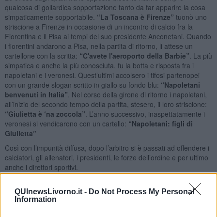
qualcosa di goliardica sopportazione tanto da far apparire la cosa
simpaticamente sopportabile.
“
La Toscana è Firenze”
tuonò uno
striscione a Firenze in occasione di un incontro di calcio fra la
Fiorentina e il Pisa ai tempi del suo presidente Anconetani. Quando
i fiorentini andarono a Pisa, nella partita di ritorno, li attese un
cartellone con la scritta:
“C'avete l'aeroporto della Barbie”
. La più
simpatica e anche la più conosciuta, fu la botta e risposta fra i
napoletani e i veronesi. Quest’ultimi accolsero i tifosi partenopei
con un grande slogan scritto in giallo su fondo blu:
“Napoletani
benvenuti in Italia”
. Nel corso della girone di ritorno i napoletani,
all’inizio del secondo tempo della partita, stesero, il loro striscione:
“
Giulietta è ‘na zoccola”
. L’anno successivo, inaspettatamente i
veronesi si vendicarono con un cartello:
“
Napoletani: figli di
Giulietta”
Così con l’impunità diffusa, dopo l’arbitro si è passati ad offendere i
calciatori, gli allenatori, i presidenti, le forze dell’ordine e per ultimo
anche i direttori sportivi.
Primi anni 2000, la locale compagine sportiva militava nelle serie
minori. Dopo diversi anni passati in C2 e un anno in C1, a causa di
QUInewsLivorno.it -
Do Not Process My Personal
Information
una nerissima crisi societaria e del disamoramento dei tifosi, la
squadra si trovò a incontrarsi con squadre di frazioni e di paesini.