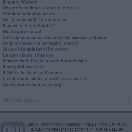
Il nostro Western
Una storia delicata. (Le mani in testa)
Pedalare pericolosamente.
Un “femminicidio” pontederese.
Il paese di Pippo Baudo ?
Niente parole inutili
La tripla scomparsa del busto del Gen.Dalla Chiesa
​L’imprenditore che immaginò il futuro
Ai prodi Carabinieri di Pontedera
​La corniciaia e il mafioso
Il maresciallo Rocca, ovvero Il Maresciallo
​Il babydoll maculato.
​Il 2008 e la violenza di genere
La telefonata silenziosa delle sei e mezza
​Confondere amore e stalking
Editore Toscana Media Channel srl - Via Dei Martelli, 8 - 50129
FIRENZE - info@toscanamediachannel.it. TOSCANA MEDIA