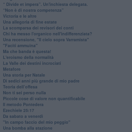
​“ Divide et impera”. Un'inchiesta delegata.
“Non è di nostra competenza”
​Victoria e le altre
Una allegoria di fine estate
La scomparsa dei revisori dei conti
Chi ha messo l'organico nell'indifferenziata?
Una recensione, "Il cielo sopra Varramista"
​"Faciti ammuina"
Ma che banda è questa!
L'eroismo della normalità
​La Valle dei destini incrociati
Metafore
​Una storia per Natale
​Di sedici anni più grande di mio padre
Teoria dell’offesa
​Non ti sei perso nulla
​Piccole cose di valore non quantificabile
​Il metodo Pontedera
​Ezechiele 25:17
Da sabato a venerdì
"In campo faccio del mio peggio"
Una bomba alla stazione