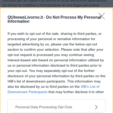
da tempo la modifica e l'introduzione di una legge per potere
contrastare il fenomeno della violenza di genere in modo
sostanziale.
QUInewsLivorno.it -
Do Not Process My Personal
Information
L'interesse e lo studio approfondito della norma è nato da questa,
chiamiamola così, cantonata.
If you wish to opt-out of the sale, sharing to third parties, or
Il 23 aprile 2009 fu promulgata la legge n. 38 in tema di atti
processing of your personal or sensitive information for
persecutori. L'art. 612/bis, introdotto come articolo a sé stante
targeted advertising by us, please use the below opt-out
subito dopo quello di minacce, punisce chiunque, “con condotte
section to confirm your selection. Please note that after your
reiterate, minaccia o molesta taluno in modo da cagionare un
opt-out request is processed you may continue seeing
perdurante e grave stato di ansia o di paura ovvero da ingenerare
interest-based ads based on personal information utilized by
un fondato timore per l'incolumità propria o di un prossimo
congiunto o di persona al medesimo legata da relazione affettiva
us or personal information disclosed to third parties prior to
ovvero da costringere lo stesso ad alterare le proprie abitudini di
your opt-out. You may separately opt-out of the further
vita”.
disclosure of your personal information by third parties on the
IAB’s list of downstream participants. This information may
Finalmente il "
chiunque
" diventava il coniuge ancorché legalmente
also be disclosed by us to third parties on the
IAB’s List of
separato o divorziato oppure il fidanzato/a, compagno e comunque
Downstream Participants
that may further disclose it to other
legato/a da relazione affettiva alla persona offesa. Di conseguenza
third parties.
serviva una misura cautelare che era introdotta dalle aggiunte ter e
quater all'art. 282 del c.p.p. che prevede l'applicazione del divieto di
Personal Data Processing Opt Outs
avvicinamento ai luoghi frequentati dalla persona offesa e