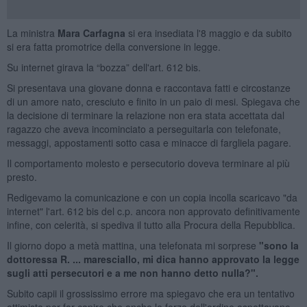
La ministra
Mara Carfagna
si era insediata l'8 maggio e da subito
si era fatta promotrice della conversione in legge.
Su internet girava la “bozza” dell'art. 612 bis.
Si presentava una giovane donna e raccontava fatti e circostanze
di un amore nato, cresciuto e finito in un paio di mesi. Spiegava che
la decisione di terminare la relazione non era stata accettata dal
ragazzo che aveva incominciato a perseguitarla con telefonate,
messaggi, appostamenti sotto casa e minacce di fargliela pagare.
Il comportamento molesto e persecutorio doveva terminare al più
presto.
Redigevamo la comunicazione e con un copia incolla scaricavo "da
internet" l'art. 612 bis del c.p. ancora non approvato definitivamente
infine, con celerità, si spediva il tutto alla Procura della Repubblica.
Il giorno dopo a metà mattina, una telefonata mi sorprese
"sono la
dottoressa R. ... maresciallo, mi dica hanno approvato la legge
sugli atti persecutori e a me non hanno detto nulla?".
Subito capii il grossissimo errore ma spiegavo che era un tentativo
ottimista per far capire che anche le forze dell'ordine aspettavano