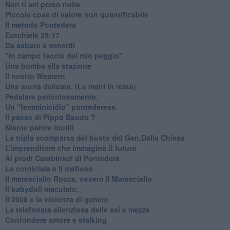
​Non ti sei perso nulla
​Piccole cose di valore non quantificabile
​Il metodo Pontedera
​Ezechiele 25:17
Da sabato a venerdì
"In campo faccio del mio peggio"
Una bomba alla stazione
Il nostro Western
Una storia delicata. (Le mani in testa)
Pedalare pericolosamente.
Un “femminicidio” pontederese.
Il paese di Pippo Baudo ?
Niente parole inutili
La tripla scomparsa del busto del Gen.Dalla Chiesa
​L’imprenditore che immaginò il futuro
Ai prodi Carabinieri di Pontedera
​La corniciaia e il mafioso
Il maresciallo Rocca, ovvero Il Maresciallo
​Il babydoll maculato.
​Il 2008 e la violenza di genere
La telefonata silenziosa delle sei e mezza
​Confondere amore e stalking