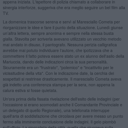
appena iniziata. L'ispettore di polizia chiamato a collaborare in
sinergia interforze, suggeriva che era meglio seguire un bel film alla
TV.
La domenica trascorse serena e servì al Maresciallo Cometa per
riorganizzare le idee e fare il punto della situazione. Lunedì giunse
un’altra lettera, sempre anonima e sempre nella stessa busta
gialla. Stavolta per scriverla avevano utilizzato un vecchio metodo
mai andato in disuso, il pantografo. Nessuna perizia calligrafica
avrebbe mai potuto individuare l'autore, che ipotizzava che a
commettere il fatto poteva essere stato un ex alunno dell'asilo della
Mariuccia, dando delle indicazioni circa la sua personalità.
Sicuramente era un "frustrato", "polemico" e "incattivito per le
vicissitudine della vita". Con le indicazione date, la cerchia dei
sospettati si restrinse drasticamente. Il maresciallo Cometa aveva
già indetto una conferenza stampa per la sera, non appena la
calura estiva si fosse quietata.
Un'ora prima della fissata rivelazione dell'esito delle indagini (per
l'occasione si erano scomodati anche il Comandante Provinciale e
un delegato di quello Regionale), una telefonata interruppe
quell'aria di soddisfazione che circolava per avere messo un punto
fermo alla imminente conclusione delle indagini. Il gelo piombò
sull'ufficio. La giornalista della città, quella che giungeva sulla