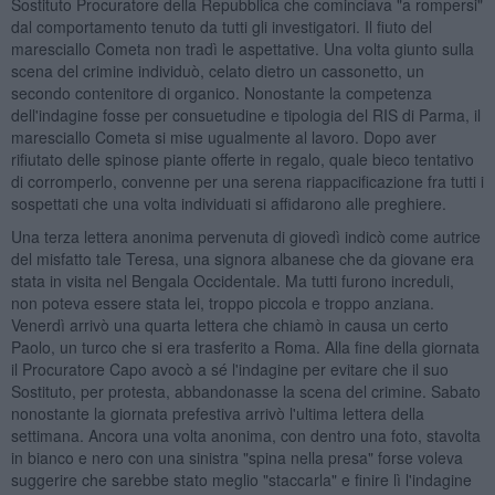
Sostituto Procuratore della Repubblica che cominciava "a rompersi"
dal comportamento tenuto da tutti gli investigatori. Il fiuto del
maresciallo Cometa non tradì le aspettative. Una volta giunto sulla
scena del crimine individuò, celato dietro un cassonetto, un
secondo contenitore di organico. Nonostante la competenza
dell'indagine fosse per consuetudine e tipologia del RIS di Parma, il
maresciallo Cometa si mise ugualmente al lavoro. Dopo aver
rifiutato delle spinose piante offerte in regalo, quale bieco tentativo
di corromperlo, convenne per una serena riappacificazione fra tutti i
sospettati che una volta individuati si affidarono alle preghiere.
Una terza lettera anonima pervenuta di giovedì indicò come autrice
del misfatto tale Teresa, una signora albanese che da giovane era
stata in visita nel Bengala Occidentale. Ma tutti furono increduli,
non poteva essere stata lei, troppo piccola e troppo anziana.
Venerdì arrivò una quarta lettera che chiamò in causa un certo
Paolo, un turco che si era trasferito a Roma. Alla fine della giornata
il Procuratore Capo avocò a sé l'indagine per evitare che il suo
Sostituto, per protesta, abbandonasse la scena del crimine. Sabato
nonostante la giornata prefestiva arrivò l'ultima lettera della
settimana. Ancora una volta anonima, con dentro una foto, stavolta
in bianco e nero con una sinistra "spina nella presa" forse voleva
suggerire che sarebbe stato meglio "staccarla" e finire lì l'indagine