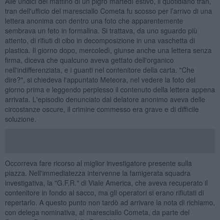
Alle undici del mattino di un pigro martedì estivo, il quotidiano tran,
tran dell'ufficio del maresciallo Cometa fu scosso per l’arrivo di una
lettera anonima con dentro una foto che apparentemente
sembrava un feto in formalina. Si trattava, da uno sguardo più
attento, di rifiuti di cibo in decomposizione in una vaschetta di
plastica. Il giorno dopo, mercoledì, giunse anche una lettera senza
firma, diceva che qualcuno aveva gettato dell'organico
nell'indifferenziata, e i guanti nel contenitore della carta. "Che
dire?", si chiedeva l'appuntato Meteora, nel vedere la foto del
giorno prima e leggendo perplesso il contenuto della lettera appena
arrivata. L'episodio denunciato dal delatore anonimo aveva delle
circostanze oscure, il crimine commesso era grave e di difficile
soluzione.
Occorreva fare ricorso al miglior investigatore presente sulla
piazza. Nell'immediatezza intervenne la famigerata squadra
investigativa, la "G.F.R." di Viale America, che aveva recuperato il
contenitore in fondo al sacco, ma gli operatori si erano rifiutati di
repertarlo. A questo punto non tardò ad arrivare la nota di richiamo,
con delega nominativa, al maresciallo Cometa, da parte del