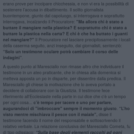
erano prove per incolpare chicchessia, e non vi era la possibilità di
sostenere l’accusa in dibattimento. Il solito giornalista
buontempone, giunto dal capoluogo, si interrogava e soprattutto
interrogava, incalzando il Procuratore:
"Ma allora chi è stato a
buttare il mangiare nella plastica? E soprattutto chi è stato a
buttare la plastica nella carta? E chi è che ha buttato i guanti
nel mangiare?"
Il Procuratore nel lasciare precipitosamente i locali
della caserma seguito, anzi inseguito, dai giornalisti, sentenziò:
“Solo un testimone oculare potrà cambiare il corso delle
indagini”
.
A questo punto al Maresciallo non rimase altro che individuare il
testimone in un ateo praticante, che in chiesa alla domenica si
metteva apposta un po in disparte, per dissentire dalla predica. Il
Maresciallo gli chiese la motivazione che lo aveva portato a
decidere di collaborare con la Giustizia. Il testimone fece
riferimento all'Ecclesiaste nella parte in cui dice che c'è un tempo
per ogni cosa...
c’è tempo per tacere e uno per parlare,
augurandoci di "imbroccare" sempre il momento giusto
.
“L’ho
visto mentre mischiava il pesce con il maiale",
disse il
testimone facendo il nome del responsabile e sottoscrivendo il
relativo verbale. La relazione conclusiva del Maresciallo Cometa, fu
di tipo odissiaco:
“Sulla base degli elementi raccolti ad ogni