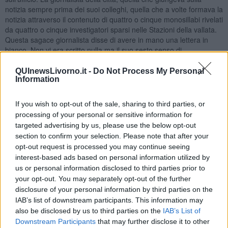
notizia sempre prima dei suoi colleghi, quella che a volte formava la
notizia attraverso il contenuto di quattro o cinque monosillabi rivelati
da quattro o cinque investigatori sparsi nelle Stazioni della vallata.
Questa sagace giornalista disse di avere in mano una lettera in
bianco. Non vi era scritto nulla ma il suo sesto senso di
investigatrice prestata alla cronaca locale di un quotidiano, le
faceva presupporre che si trattasse dell'ennesima lettera
QUInewsLivorno.it -
Do Not Process My Personal
Information
dell'autore ignoto che stavolta l'aveva inviata alla sua redazione. I
presenti, compreso il Comandante Provinciale suggerirono di non
dare peso alla telefonata e non tenere conto della supposizione
If you wish to opt-out of the sale, sharing to third parties, or
della giornalista che agiva, a loro dire, solo per un tornaconto
processing of your personal or sensitive information for
personale e di procedere con l’incontro con la stampa. Il
targeted advertising by us, please use the below opt-out
Maresciallo Cometa ricordò ai presenti le parole di Calogero Di
section to confirm your selection. Please note that after your
Bella: “il confidente non rivela, suggerisce, mette la notizia buona in
opt-out request is processed you may continue seeing
mezzo a tante bugie perché non si fida neanche dei Carabinieri”.
interest-based ads based on personal information utilized by
La giornalista, che tutti chiamavano per nome, e solo il maresciallo
us or personal information disclosed to third parties prior to
Cometa si ostinava chiamarla con un “Lei” istituzionale, giunse in
your opt-out. You may separately opt-out of the further
caserma con la busta gialla in mano. Ci volle poco per compararla,
disclosure of your personal information by third parties on the
e osservare che la busta proveniva dallo stesso lotto di produzione
IAB’s list of downstream participants. This information may
delle precedenti. Il foglio invece era bianco con delle venature
also be disclosed by us to third parties on the
IAB’s List of
giallognole. Il pezzo di carta passò fra le mani dei presenti, quasi a
Downstream Participants
that may further disclose it to other
cancellare le impronte qualora ce ne fossero state. Il Comandante