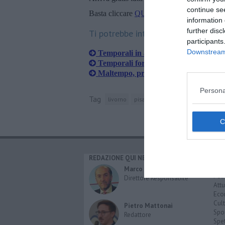
continue se
Basta cliccare
QUI
information 
further disc
Ti potrebbe interessare anche:
participants
Downstream 
Temporali in arrivo e scatta l'allerta
Temporali forti in arrivo, scatta l'alle
Maltempo, prorogata l'allerta meteo
Persona
Tag
livorno
pisa
protezione civile
libecci
REDAZIONE QUI NEWS
CAT
Cro
Marco Migli
Poli
Direttore Responsabile
Attu
Eco
Cult
Pietro Mattonai
Spo
Redattore
Spet