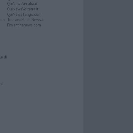
QuiNewsVersilia.it
QuiNewsVolterra.it
QuiNewsTango.com
Don
ToscanaMediaNews.it
Fiorentinanews.com
le di
zzi