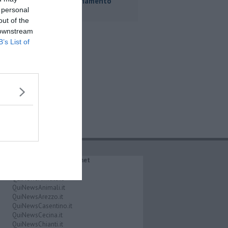
commissariamento
 personal
out of the
 downstream
B’s List of
IL NETWORK QuiNews.net
QuiNewsAbetone.it
QuiNewsAmiata.it
QuiNewsAnimali.it
QuiNewsArezzo.it
QuiNewsCasentino.it
QuiNewsCecina.it
QuiNewsChianti.it