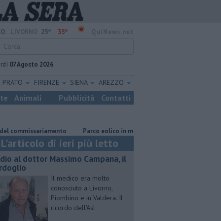
25°
35°
O:
LIVORNO
QuiNews.net
rdì
07 Agosto 2026
PRATO
FIRENZE
SIENA
AREZZO
ste
Animali
Pubblicità
Contatti
ommissariamento
Parco eolico in mare, Confagricoltura contraria
Re
L'articolo di ieri più letto
dio al dottor Massimo Campana, il
rdoglio
Il medico era molto
conosciuto a Livorno,
Piombino e in Valdera. Il
ricordo dell'Asl