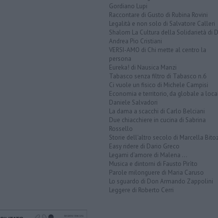
Gordiano Lupi
Raccontare di Gusto di Rubina Rovini
Legalità e non solo di Salvatore Calleri
Shalom La Cultura della Solidarietà di 
Andrea Pio Cristiani
VERSI-AMO di Chi mette al centro la
persona
Eureka! di Nausica Manzi
Tabasco senza filtro di Tabasco n.6
Ci vuole un fisico di Michele Campisi
Economia e territorio, da globale a loca
Daniele Salvadori
La dama a scacchi di Carlo Belciani
Due chiacchiere in cucina di Sabrina
Rossello
Storie dell'altro secolo di Marcella Bito
Easy ridere di Dario Greco
Legami d'amore di Malena ...
Musica e dintorni di Fausto Pirìto
Parole milonguere di Maria Caruso
Lo sguardo di Don Armando Zappolini
Leggere di Roberto Cerri