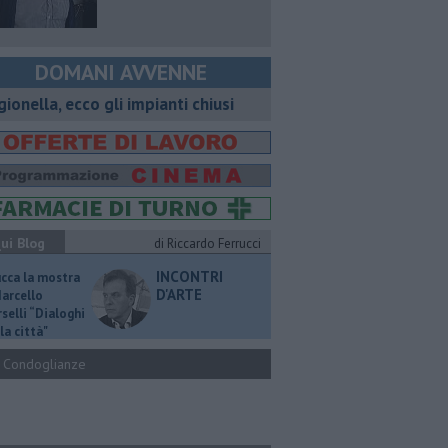
DOMANI AVVENNE
gionella, ecco gli impianti chiusi
ui Blog
di Riccardo Ferrucci
INCONTRI
ucca la mostra
D'ARTE
Marcello
selli “Dialoghi
la città"
Condoglianze