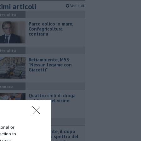
imi articoli
Vedi tutti
ttualità
Parco eolico in mare,
Confagricoltura
contraria
ttualità
Retiambiente, M5S:
"Nessun legame con
Giacetti"
ronaca
Quattro chili di droga
nel frigo del vicino
ttualità
sonal or
Retiambiente, il dopo
ection to
Fortini e lo spettro del
ou may