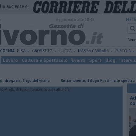
alla audience di
o
Aggiornato alle 18:45
METE
Vene
ICORNIA
PISA
GROSSETO
LUCCA
MASSA CARRARA
PISTOIA
Lavoro
Cultura e Spettacolo
Eventi
Sport
Blog
Intervi
 nel frigo del vicino
Retiambiente, il dopo Fortini e lo spettro del c
Ad
co