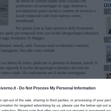
un flusso di correnti umide sulla Toscana che
Ult
porteranno nel pomeriggio di oggi, domenica,
precipitazioni sparse anche a carattere di rovescio o
A
locale temporale sulle zone interne centro-
meridionali.
Per queste zone la Sala operativa della Protezione
ice giallo per temporali forti con rischio idrogeologico-idraulico
 di oggi, domenica 10 Maggio.
A
i domani, lunedì, sulla Toscana nord occidentale e saranno
 mareggiate, fino alla costa centrale.
 un’allerta di codice giallo per la giornata di domani, lunedì 11
nto riguarda il rischio idrogeologico-idraulico del reticolo
C
 vento e dalle 18 a mezzanotte per il rischio mareggiate.
vorno.it -
Do Not Process My Personal Information
A
to opt-out of the sale, sharing to third parties, or processing of your per
oscana iscriviti alla
Newsletter QUInews - ToscanaMedia.
formation for targeted advertising by us, please use the below opt-out s
amente nella tua casella di posta.
r selection. Please note that after your opt-out request is processed y