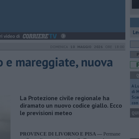
Le
DOMENICA
10 MAGGIO 2026
ORE 18:00
o e mareggiate, nuova
Q
A L
di 
La Protezione civile regionale ha
Scar
con 
diramato un nuovo codice giallo. Ecco
le previsioni meteo
QUI
PROVINCE DI LIVORNO E PISA —
Permane