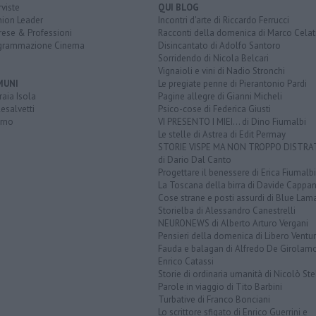
rviste
QUI BLOG
nion Leader
Incontri d'arte di Riccardo Ferrucci
rese & Professioni
Racconti della domenica di Marco Celat
grammazione Cinema
Disincantato di Adolfo Santoro
Sorridendo di Nicola Belcari
Vignaioli e vini di Nadio Stronchi
MUNI
Le pregiate penne di Pierantonio Pardi
aia Isola
Pagine allegre di Gianni Micheli
esalvetti
Psico-cose di Federica Giusti
orno
VI PRESENTO I MIEI... di Dino Fiumalbi
Le stelle di Astrea di Edit Permay
STORIE VISPE MA NON TROPPO DISTR
di Dario Dal Canto
Progettare il benessere di Erica Fiumalbi
La Toscana della birra di Davide Cappan
Cose strane e posti assurdi di Blue Lam
Storielba di Alessandro Canestrelli
NEURONEWS di Alberto Arturo Vergani
Pensieri della domenica di Libero Ventur
Fauda e balagan di Alfredo De Girolam
Enrico Catassi
Storie di ordinaria umanità di Nicolò Ste
Parole in viaggio di Tito Barbini
Turbative di Franco Bonciani
Lo scrittore sfigato di Enrico Guerrini e