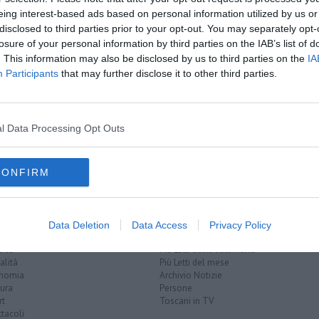
eing interest-based ads based on personal information utilized by us or
disclosed to third parties prior to your opt-out. You may separately opt-
losure of your personal information by third parties on the IAB’s list of
. This information may also be disclosed by us to third parties on the
IA
Participants
that may further disclose it to other third parties.
 meteo
rta
l Data Processing Opt Outs
o
CONFIRM
EGORIE
RUBRICHE
Data Deletion
Data Access
Privacy Policy
naca
Le notizie di oggi
tica
Più Letti della settimana
alità
Più Letti del mese
nomia
Archivio Notizie
ura
Persone
rt
Toscani in TV
tacoli