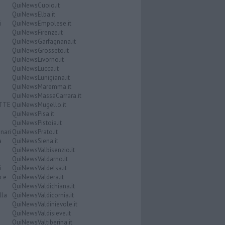
QuiNewsCuoio.it
QuiNewsElba.it
i
QuiNewsEmpolese.it
QuiNewsFirenze.it
QuiNewsGarfagnana.it
QuiNewsGrosseto.it
QuiNewsLivorno.it
QuiNewsLucca.it
QuiNewsLunigiana.it
QuiNewsMaremma.it
QuiNewsMassaCarrara.it
ATTE
QuiNewsMugello.it
QuiNewsPisa.it
QuiNewsPistoia.it
nari
QuiNewsPrato.it
a
QuiNewsSiena.it
QuiNewsValbisenzio.it
QuiNewsValdarno.it
i
QuiNewsValdelsa.it
o e
QuiNewsValdera.it
QuiNewsValdichiana.it
lla
QuiNewsValdicornia.it
QuiNewsValdinievole.it
QuiNewsValdisieve.it
QuiNewsValtiberina.it