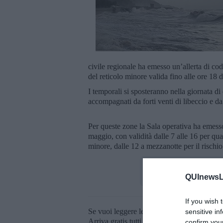
civile regionale ha emesso un’allerta di cod
del reticolo minore valida fino alle ore 18
I temporali si sposteranno nella giornata d
accompagnati da forti venti di libeccio e da
Per queste zone la Sala operativa ha emesso
maggio, con validità dalle 7 alle 16 per qua
minore, dalle 12 a mezzanotte per il rischio
QUInewsLi
If you wish 
Se vuoi leggere le notizie principali della T
sensitive in
Arriva gratis tutti i giorni alle 20:00 dirett
confirm you