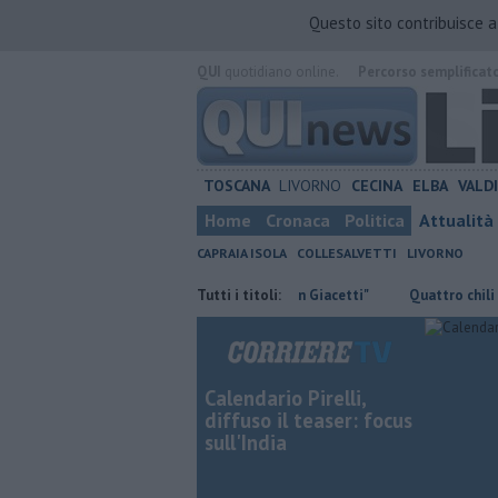
Questo sito contribuisce 
QUI
quotidiano online.
Percorso semplificat
TOSCANA
LIVORNO
CECINA
ELBA
VALD
Home
Cronaca
Politica
Attualità
CAPRAIA ISOLA
COLLESALVETTI
LIVORNO
Retiambiente, M5S: "Nessun legame con Giacetti"
Tutti i titoli:
Quattro chili di droga
Calendario Pirelli,
diffuso il teaser: focus
sull'India