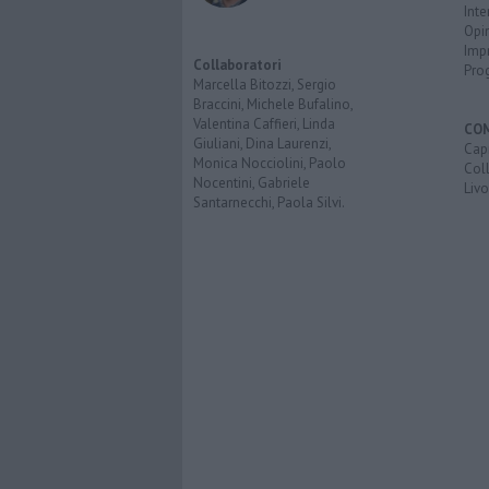
Inte
Opi
Imp
Collaboratori
Pro
Marcella Bitozzi, Sergio
Braccini, Michele Bufalino,
Valentina Caffieri, Linda
CO
Giuliani, Dina Laurenzi,
Capr
Monica Nocciolini, Paolo
Coll
Nocentini, Gabriele
Liv
Santarnecchi, Paola Silvi.