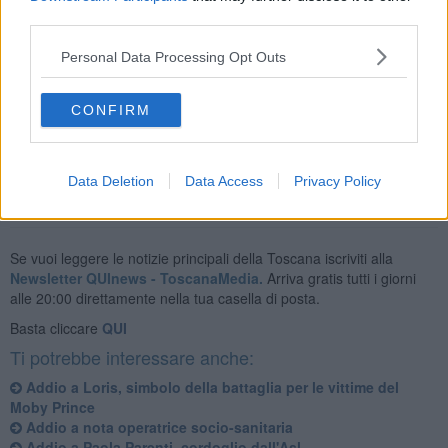
ospedaliera si uniscono al dolore dei familiari, degli amici, dei
third parties.
colleghi e di tutti coloro che hanno avuto il privilegio di conoscere e
lavorare con il dottor Giannelli, ricordandone l’alto valore
Personal Data Processing Opt Outs
professionale e umano".
Il funerale si terrà domani, 6 dicembre, alle 11, nella cappella della
CONFIRM
camera mortuaria dell’ospedale di Livorno.
Data Deletion
Data Access
Privacy Policy
Se vuoi leggere le notizie principali della Toscana iscriviti alla
Newsletter QUInews - ToscanaMedia.
Arriva gratis tutti i giorni
alle 20:00 direttamente nella tua casella di posta.
Basta cliccare
QUI
Ti potrebbe interessare anche:
Addio a Loris, simbolo della battaglia per le vittime del
Moby Prince
Addio a nota operatrice socio-sanitaria
Addio a Paola Parenti, cordoglio dall'Asl