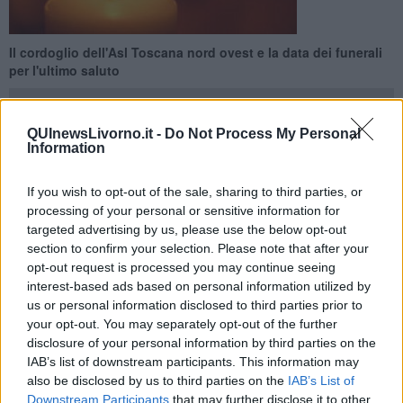
Il cordoglio dell'Asl Toscana nord ovest e la data dei funerali
per l'ultimo saluto
QUInewsLivorno.it -
Do Not Process My Personal
Information
LIVORNO —
"L’Azienda USL Toscana nord ovest esprime profondo
If you wish to opt-out of the sale, sharing to third parties, or
cordoglio per la scomparsa del dottor Giuseppe Giannelli, storico
processing of your personal or sensitive information for
primario di Medicina dell’ospedale di Livorno dal 1991 al 2003,
targeted advertising by us, please use the below opt-out
venuto a mancare all’età di 89 anni".
section to confirm your selection. Please note that after your
Si legge in una nota dell'Asl.
opt-out request is processed you may continue seeing
interest-based ads based on personal information utilized by
us or personal information disclosed to third parties prior to
your opt-out. You may separately opt-out of the further
disclosure of your personal information by third parties on the
"La sua figura, riconosciuta e stimata in tutta la comunità
IAB’s list of downstream participants. This information may
professionale e cittadina, rappresenta un esempio di dedizione,
umanità e passione per la medicina. - prosegue la nota - La
also be disclosed by us to third parties on the
IAB’s List of
direzione dell’Azienda USL Toscana nord ovest e l’intera comunità
Downstream Participants
that may further disclose it to other