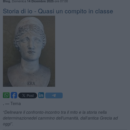
,
Domenica
ore 07:00
Blog
14 Dicembre 2025
Storia di io - Quasi un compito in classe
. —
Tema
“Delineare il confronto-incontro tra il mito e la storia nella
determina
zione
del cammino dell
’
umanit
à
, dall
’
antica Grecia ad
oggi”.