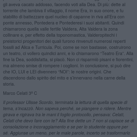
gli aveva cacato addosso, facendo voti alla Dea. Di più: dette al
torrente che lambiva il villaggio, il nome Era, in suo onore, e fu
stabilito di battezzare quel nucleo di capanne in riva all’Era con
ponte annesso, Pontedera e Pontederesi i suoi abitanti. Quindi
chiamarono quella valle fertile Valdera, Alta Valdera la zona
collinare e, per effetto della toponomastica, Valderopitechi i
preistorici progenitori dei quali furono rinvenuti numerosi reperti
fossili ad Alica e Turricula. Poi, come se non bastasse, costruirono
un teatro, ci vollero quindici anni, e lo chiamarono “Teatro Era”. Alla
fine la Dea, soddisfatta, si placò. Non ci risparmiò pisani e fiorentini,
ma almeno smise di rompere i coglioni. In conclusione, si può dire
che IO, LUI e LEI divennero “NOI”: le nostre origini. Che
discendono dallo spirito del mito e s’innervano nella carne della
storia.
Marco Celati 3ª C
Il professor Ulisse Scordo,
termin
ata la lettura di quella specie di
tema,
s
’
incazz
ò
. Non sapeva perché, se piangere o ridere. Mentre
gi
r
ava e rigirava tra le mani il foglio protocollo, pensava: Celati,
Celati che devo fare con te? Alla fine dette un 7 non si capisce se di
consolazione o incoraggiamento e se per lo studente oppure per
s
é
. Aggiunse un meno, per le male parole, incerto se trasformarlo