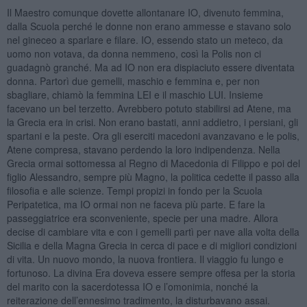
Il Maestro comunque dovette allontanare IO, divenuto femmina,
dalla Scuola perché le donne non erano ammesse e stavano solo
nel gineceo a sparlare e filare. IO, essendo stato un meteco, da
uomo non votava, da donna nemmeno, così la Polis non ci
guadagnò granché. Ma ad IO non era dispiaciuto essere diventata
donna. Partorì due gemelli, maschio e femmina e, per non
sbagliare, chiamò la femmina LEI e il maschio LUI. Insieme
facevano un bel terzetto. Avrebbero potuto stabilirsi ad Atene, ma
la Grecia era in crisi. Non erano bastati, anni addietro, i persiani, gli
spartani e la peste. Ora gli eserciti macedoni avanzavano e le polis,
Atene compresa, stavano perdendo la loro indipendenza. Nella
Grecia ormai sottomessa al Regno di Macedonia di Filippo e poi del
figlio Alessandro, sempre più Magno, la politica cedette il passo alla
filosofia e alle scienze. Tempi propizi in fondo per la Scuola
Peripatetica, ma IO ormai non ne faceva più parte. E fare la
passeggiatrice era sconveniente, specie per una madre. Allora
decise di cambiare vita e con i gemelli partì per nave alla volta della
Sicilia e della Magna Grecia in cerca di pace e di migliori condizioni
di vita. Un nuovo mondo, la nuova frontiera. Il viaggio fu lungo e
fortunoso. La divina Era doveva essere sempre offesa per la storia
del marito con la sacerdotessa IO e l’omonimia, nonché la
reiterazione dell’ennesimo tradimento, la disturbavano assai.