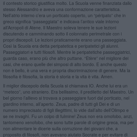
il contesto storico giustifica molto. La Scuola venne finanziata dallo
stesso Alessandro e aveva una conformazione caratteristica.
Nell’atrio interno c’era un porticato coperto, un “péripato” che in
greco significa “passeggiata” e indicava l’antico viale intorno
all’Acropoli di Atene. Il Maestro soleva tenere le sue lezioni
discutendo e camminando sotto il colonnato perimetrale con i
propri discepoli. Le lezioni praticamente erano una passeggiata.
Così la Scuola era detta peripatetica e peripatetici gli alunni.
Passeggiatori e tutti filosofi. Mentre le peripatetiche passeggiatrici,
guarda caso, erano più che altro puttane. “Etère” nel migliore dei
casi, che erano quelle dei simposi di alto bordo. E anche questo
non è bello, è una vera e propria discriminazione di genere. Ma la
filosofia è filosofia, la storia è storia e la vita è vita. Amen.
Il miglior discepolo della Scuola si chiamava IO. Anche lui era un
“meteco”, uno straniero. Era bellissimo, il prediletto del Maestro. Un
bel giorno l’allievo si trovava a passeggiare fuori dal porticato, nel
giardino interno, all’aperto. Zeus, padre di tutti gli Dei e di un
numero imprecisato di figli illegittimi, lo vide dall’alto dell’Olimpo e
se ne invaghì. Fu un colpo di fulmine! Zeus non era omofobo, anzi,
tantomeno xenofobo, che sono tutte parole di origine greca, ma per
non alimentare le dicerie sulla corruzione dei giovani che, a
proposito di filosofi, non avevano aiutato Socrate e per evitare di