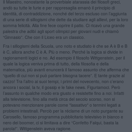
Il Maestro, nonostante la proverbiale atarassia dei filosofi greci,
andò su tutte le furie e per rappresaglia emanò il principio di
identità, di contraddizione, nonché del terzo escluso con l’aggiunta
di una serie di sillogismi che dette da studiare agli allievi, per la loro
somma felicità. Alla fine fece coprire il patio. Ci ricavò una grande
palestra che adibì agli sport olimpici per giovani nudi e chiamò
“Ginnasio”. Che con il Liceo era un classico.
Fra i sillogismi della Scuola, uno noto e studiato è che se A è B e B
è C, allora anche C è A. Più o meno. Perché la logica si divide in
ragionamenti logici e no. Ad esempio il filosofo Wittgenstein, per il
quale la logica veniva prima di tutto, della filosofia e della
matematica, più avanti enuncerà il famoso assunto che afferma che
“quello di cui non si può parlare bisogna tacere”. E tante grazie al
cazzo! Tra l’altro ai suoi tempi, i primi del novecento, non c’erano
ancora i social, la tv, il gossip e le fake news. Figuriamoci. Però
l’assunto in qualche modo era giusto e resistette fino a noi. Infatti
alla televisione, fino alla metà circa del secolo scorso, non si
potevano menzionare parole come "lassativo" o termini legati a
problemi intestinali. Perciò per la réclame di un noto purgante su
Carosello, famoso programma pubblicitario televisivo in bianco e
nero dei boomer, ci si limitava a dire “Confetto Falqui, basta la
parola!”. Wittgenstein aveva ragione.