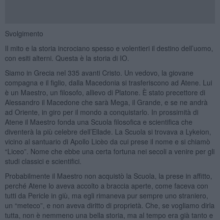
Svolgimento
Il mito e la storia incrociano spesso e volentieri il destino dell’uomo,
con esiti alterni. Questa è la storia di IO.
Siamo in Grecia nel 335 avanti Cristo. Un vedovo, la giovane
compagna e il figlio, dalla Macedonia si trasferiscono ad Atene. Lui
è un Maestro, un filosofo, allievo di Platone. È stato precettore di
Alessandro il Macedone che sarà Mega, il Grande, e se ne andrà
ad Oriente, in giro per il mondo a conquistarlo. In prossimità di
Atene il Maestro fonda una Scuola filosofica e scientifica che
diventerà la più celebre dell’Ellade. La Scuola si trovava a Lykeion,
vicino al santuario di Apollo Licèo da cui prese il nome e si chiamò
“Liceo”. Nome che ebbe una certa fortuna nei secoli a venire per gli
studi classici e scientifici.
Probabilmente il Maestro non acquistò la Scuola, la prese in affitto,
perché Atene lo aveva accolto a braccia aperte, come faceva con
tutti da Pericle in giù, ma egli rimaneva pur sempre uno straniero,
un “meteco”, e non aveva diritto di proprietà. Che, se vogliamo dirla
tutta, non è nemmeno una bella storia, ma al tempo era già tanto e