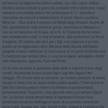
tutt’intorno la regione era bella e solatia, con ulivi, vigne, colline,
declivi e campi coltivati a grano da contadini miti e scherzosi, i quali
avevano una parlata strana che strascicava le “c”, infarcita e
intercalata da moccoli e bestemmioni. E porco Giove e puttana
Minerva… Dice erano il sorriso e la felicità degli Etruschi. Anche gli
Dei, specialmente nella versione greca, sembrava ci ridessero e
non se ne facevano né in qua, né in là. In Tuscia le donne erano
ben considerate e così, in riva al torrente, alla confluenza col fiume
d’argento, IO costruì, per sé e per i figli, una capanna a cui ben
presto se ne aggiunsero altre. Memore della Scuola dell’Ellade,
progettò e fece i calcoli per la costruzione di un ponte di barche che
fu realizzato per andare oltre, in una zona aspra, selvaggia e fertile
che chiamarono, appunto, Fuor del Ponte.
IO di notte studiava la posizione delle stelle e il giorno il volo degli
uccelli, impartendo lezioni ai suoi figli e agli altri ragazzi del
villaggio. Più di una volta un piccione, ce n’erano parecchi, le aveva
cacato in testa e lei ne aveva tratto positivi auspici. Forse anche la
Dea Era l’aveva presa a ridere e si limitava a punzecchiarla,
burlandosi di lei. Dopotutto i suoi gemelli erano pur sempre figli di
Dio. La donna quindi pensò bene di ingraziarsi Era per farsi
perdonare la copula fedifraga di Zeus, di cui peraltro aveva ben
poca colpa. Accese pire, falò, bruciò frutta, ortaggi e il piccione che