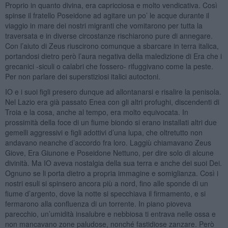
Proprio in quanto divina, era capricciosa e molto vendicativa. Così
spinse il fratello Poseidone ad agitare un po’ le acque durante il
viaggio in mare dei nostri migranti che vomitarono per tutta la
traversata e in diverse circostanze rischiarono pure di annegare.
Con l’aiuto di Zeus riuscirono comunque a sbarcare in terra italica,
portandosi dietro però l’aura negativa della maledizione di Era che i
grecanici -siculi o calabri che fossero- rifuggivano come la peste.
Per non parlare dei superstiziosi italici autoctoni.
IO e i suoi figli presero dunque ad allontanarsi e risalire la penisola.
Nel Lazio era già passato Enea con gli altri profughi, discendenti di
Troia e la cosa, anche al tempo, era molto equivocata. In
prossimità della foce di un fiume biondo si erano installati altri due
gemelli aggressivi e figli adottivi d’una lupa, che oltretutto non
andavano neanche d’accordo fra loro. Laggiù chiamavano Zeus
Giove, Era Giunone e Poseidone Nettuno, per dire solo di alcune
divinità. Ma IO aveva nostalgia della sua terra e anche dei suoi Dei.
Ognuno se li porta dietro a propria immagine e somiglianza. Così i
nostri esuli si spinsero ancora più a nord, fino alle sponde di un
fiume d’argento, dove la notte si specchiava il firmamento, e si
fermarono alla confluenza di un torrente. In piano pioveva
parecchio, un’umidità insalubre e nebbiosa ti entrava nelle ossa e
non mancavano zone paludose, nonché fastidiose zanzare. Però