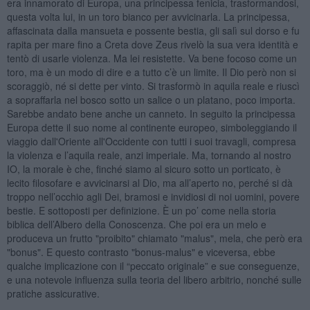
era innamorato di Europa, una principessa fenicia, trasformandosi,
questa volta lui, in un toro bianco per avvicinarla. La principessa,
affascinata dalla mansueta e possente bestia, gli salì sul dorso e fu
rapita per mare fino a Creta dove Zeus rivelò la sua vera identità e
tentò di usarle violenza. Ma lei resistette. Va bene focoso come un
toro, ma è un modo di dire e a tutto c’è un limite. Il Dio però non si
scoraggiò, né si dette per vinto. Si trasformò in aquila reale e riuscì
a sopraffarla nel bosco sotto un salice o un platano, poco importa.
Sarebbe andato bene anche un canneto. In seguito la principessa
Europa dette il suo nome al continente europeo, simboleggiando il
viaggio dall'Oriente all'Occidente con tutti i suoi travagli, compresa
la violenza e l’aquila reale, anzi imperiale. Ma, tornando al nostro
IO, la morale è che, finché siamo al sicuro sotto un porticato, è
lecito filosofare e avvicinarsi al Dio, ma all’aperto no, perché si dà
troppo nell’occhio agli Dei, bramosi e invidiosi di noi uomini, povere
bestie. E sottoposti per definizione. È un po’ come nella storia
biblica dell’Albero della Conoscenza. Che poi era un melo e
produceva un frutto "proibito" chiamato "malus", mela, che però era
"bonus". E questo contrasto "bonus-malus" e viceversa, ebbe
qualche implicazione con il “peccato originale” e sue conseguenze,
e una notevole influenza sulla teoria del libero arbitrio, nonché sulle
pratiche assicurative.