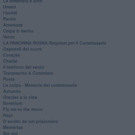
La tempesta e altro
Umani
I bolidi
Parole
Amarezza
Colpa & merito
Vento
​LA PANCHINA ROSSA Requiem per il Commissario
Ospedali del cuore
Coraçào
Charlie
Il telefono del vento
Testamento & Commiato
Poeta
​La colpa - Memorie del commissario
Autunno
Gracias a la vida
Somnium
Fly me to the moon
Hop!
O sonho de um prisioneiro
Memòrias
Sto qui