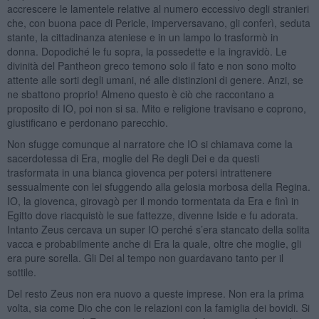
accrescere le lamentele relative al numero eccessivo degli stranieri
che, con buona pace di Pericle, imperversavano, gli conferì, seduta
stante, la cittadinanza ateniese e in un lampo lo trasformò in
donna. Dopodiché le fu sopra, la possedette e la ingravidò. Le
divinità del Pantheon greco temono solo il fato e non sono molto
attente alle sorti degli umani, né alle distinzioni di genere. Anzi, se
ne sbattono proprio! Almeno questo è ciò che raccontano a
proposito di IO, poi non si sa. Mito e religione travisano e coprono,
giustificano e perdonano parecchio.
Non sfugge comunque al narratore che IO si chiamava come la
sacerdotessa di Era, moglie del Re degli Dei e da questi
trasformata in una bianca giovenca per potersi intrattenere
sessualmente con lei sfuggendo alla gelosia morbosa della Regina.
IO, la giovenca, girovagò per il mondo tormentata da Era e finì in
Egitto dove riacquistò le sue fattezze, divenne Iside e fu adorata.
Intanto Zeus cercava un super IO perché s’era stancato della solita
vacca e probabilmente anche di Era la quale, oltre che moglie, gli
era pure sorella. Gli Dei al tempo non guardavano tanto per il
sottile.
Del resto Zeus non era nuovo a queste imprese. Non era la prima
volta, sia come Dio che con le relazioni con la famiglia dei bovidi. Si