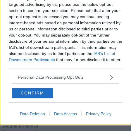
Armani
targeted advertising by us, please use the below opt-out
Nuvole
section to confirm your selection. Please note that after your
Via Firenze
opt-out request is processed you may continue seeing
Album
interest-based ads based on personal information utilized by
Tristezza
us or personal information disclosed to third parties prior to
I libri
your opt-out. You may separately opt-out of the further
La scadenza
disclosure of your personal information by third parties on the
Passo a due
IAB’s list of downstream participants. This information may
Vivere
also be disclosed by us to third parties on the
IAB’s List of
Prima di andare via
Downstream Participants
that may further disclose it to other
Triage
third parties.
Persona
Relitti
Personal Data Processing Opt Outs
Lucio
PRIMO
Sogni & incubi
CONFIRM
Accidenti all’amore
Protezione civile
Walter
Appunti per l'inverno
Data Deletion
Data Access
Privacy Policy
Il muro di Baj
Biografia emotiva