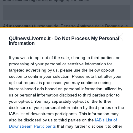
Ad insospettire i funzionari del Reparto Antifrode delle Dogane e le
Fiamme Gialle è stata un’
anomalia dei sigilli posti sulle botole
in corrispondenza del motore di refrigerazione di uno di questi
QUInewsLivorno.it -
Do Not Process My Personal
container. L’ispezione dei vani retrostanti le botole ha poi portato
Information
alla luce i 36 panetti di cocaina, per un totale di 40 chilogrammi,
sottoposti a sequestro.
If you wish to opt-out of the sale, sharing to third parties, or
L’attività delle Dogane e della Guardia di Finanza è stata coordinata
processing of your personal or sensitive information for
dal Pm di turno presso la Procura della Repubblica di Livorno, che
targeted advertising by us, please use the below opt-out
ha convalidato il sequestro. La droga, qualora fosse stata tagliata e
section to confirm your selection. Please note that after your
spacciata al dettaglio, avrebbe generato un volume d’affari
opt-out request is processed you may continue seeing
sommerso e indebito, quantificabile in
6,4 milioni di euro
.
interest-based ads based on personal information utilized by
us or personal information disclosed to third parties prior to
Il porto di Livorno, punto nodale dei traffici mercantili internazionali,
your opt-out. You may separately opt-out of the further
si caratterizza per l’ingente flusso di merci, contando annualmente
disclosure of your personal information by third parties on the
l’ingresso di circa 900 navi portacontainer, con una media di 1.000
IAB’s list of downstream participants. This information may
container frigo al mese provenienti dal Sud America. Le analisi di
also be disclosed by us to third parties on the
IAB’s List of
rischio sviluppate dall’Agenzia Dogane e Monopoli e dalle Fiamme
Gialle di Livorno, queste ultime sotto il coordinamento del
Downstream Participants
that may further disclose it to other
Comandante Regionale GdF Toscana, però, si sono dimostrate
third parties.