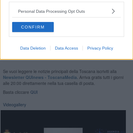
ancora una volta efficaci.
Personal Data Processing Opt Outs
In tale contesto, il lavoro di sistema attuato in stretta sinergia tra
Procura, Guardia di Finanza (Comando Provinciale e R.O.A.N.) e
Dogana di Livorno è stato determinante per la tutela del tessuto
CONFIRM
socio-economico in questo delicato momento che investe il Paese.
Data Deletion
Data Access
Privacy Policy
Se vuoi leggere le notizie principali della Toscana iscriviti alla
Newsletter QUInews - ToscanaMedia.
Arriva gratis tutti i giorni
alle 20:00 direttamente nella tua casella di posta.
Basta cliccare
QUI
Videogallery