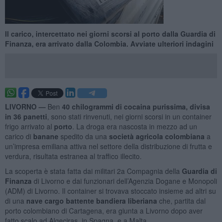
Il carico, intercettato nei giorni scorsi al porto dalla Guardia di
Finanza, era arrivato dalla Colombia. Avviate ulteriori indagini
LIVORNO —
Ben
40 chilogrammi di cocaina purissima, divisa
in 36 panetti
, sono stati rinvenuti, nei giorni scorsi in un container
frigo arrivato al
porto
. La droga era nascosta in mezzo ad un
carico di
banane
spedito da una
società agricola colombiana
a
un’impresa emiliana attiva nel settore della distribuzione di frutta e
verdura, risultata estranea al traffico illecito.
La scoperta è stata fatta dai militari 2a Compagnia della
Guardia di
Finanza
di Livorno e dai funzionari dell’Agenzia Dogane e Monopoli
(ADM) di Livorno. Il container si trovava stoccato insieme ad altri su
di una
nave cargo battente bandiera liberiana
che, partita dal
porto colombiano di Cartagena, era giunta a Livorno dopo aver
fatto scalo ad Algeciras, in Spagna, e a Malta.