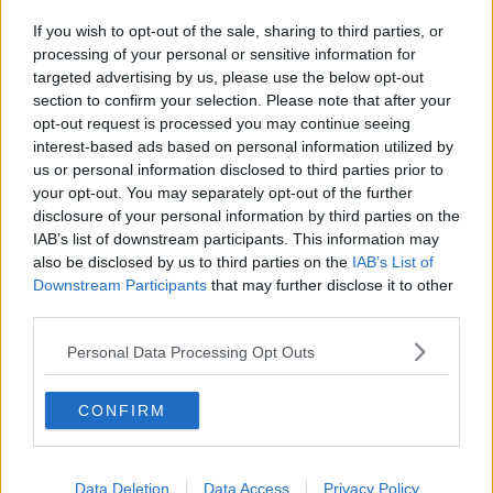
Un altro delfino spiaggiato dopo la mareggiata
If you wish to opt-out of the sale, sharing to third parties, or
Donna strappata alla morte dopo un malore in
processing of your personal or sensitive information for
acqua
targeted advertising by us, please use the below opt-out
section to confirm your selection. Please note that after your
In duecento per il tuffo di Capodanno
opt-out request is processed you may continue seeing
interest-based ads based on personal information utilized by
Le spiagge livornesi sono più pulite
us or personal information disclosed to third parties prior to
your opt-out. You may separately opt-out of the further
Rinviata la rimozione delle automobili
disclosure of your personal information by third parties on the
IAB’s list of downstream participants. This information may
La Sigma ha lasciato il porto di Livorno
also be disclosed by us to third parties on the
IAB’s List of
Downstream Participants
that may further disclose it to other
Spiaggia evacuata per sospetta bomba
third parties.
Countdown per il Tuffo di Capodanno
Personal Data Processing Opt Outs
Domenica la Sup Race
CONFIRM
Bandiere blu, in Toscana ce ne sono 19
Data Deletion
Data Access
Privacy Policy
Livorno meta principale di Msc