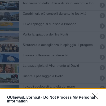
Anniversario della Polizia di Stato, encomi e lodi
Carabinieri, più controlli durante le festività
Il G20 spiagge si riunisce a Bibbona
Pulita la spiaggia dei Tre Ponti
Sicurezza e accoglienza in spiaggia, il progetto
Livorno colleziona bandiere blu
La pazza gioia di Virzì trionfa ai David
Riapre il passaggio a livello
I piccoli ecologisti a tutela del mare
Prima nazionale per "I fiori di menta"
QUInewsLivorno.it -
Do Not Process My Personal
Information