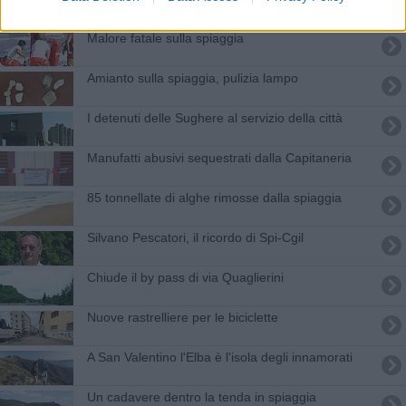
Malore fatale sulla spiaggia
Amianto sulla spiaggia, pulizia lampo
I detenuti delle Sughere al servizio della città
Manufatti abusivi sequestrati dalla Capitaneria
85 tonnellate di alghe rimosse dalla spiaggia
Silvano Pescatori, il ricordo di Spi-Cgil
Chiude il by pass di via Quaglierini
Nuove rastrelliere per le biciclette
A San Valentino l'Elba è l'isola degli innamorati
Un cadavere dentro la tenda in spiaggia