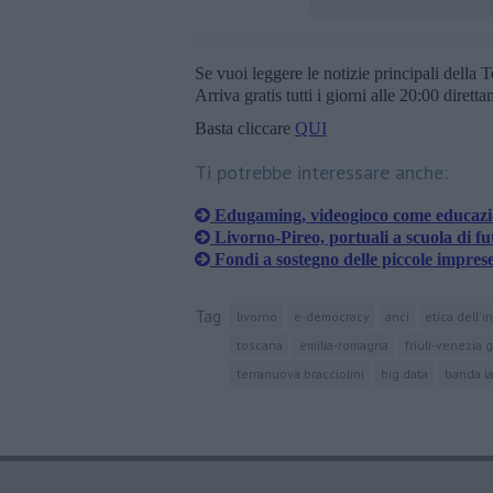
Se vuoi leggere le notizie principali della T
Arriva gratis tutti i giorni alle 20:00 dirett
Basta cliccare
QUI
Ti potrebbe interessare anche:
Edugaming, videogioco come educaz
Livorno-Pireo, portuali a scuola di fu
Fondi a sostegno delle piccole impres
Tag
livorno
e-democracy
anci
etica dell'i
toscana
emilia-romagna
friuli-venezia g
terranuova bracciolini
big data
banda l