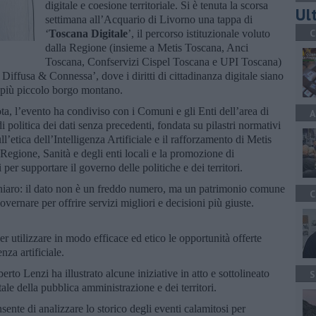
digitale e coesione territoriale. Si è tenuta la scorsa
Ult
settimana all’Acquario di Livorno una tappa di
C
‘
Toscana Digitale
’, il percorso istituzionale voluto
dalla Regione (insieme a Metis Toscana, Anci
Toscana, Confservizi Cispel Toscana e UPI Toscana)
Diffusa & Connessa’, dove i diritti di cittadinanza digitale siano
l più piccolo borgo montano.
, l’evento ha condiviso con i Comuni e gli Enti dell’area di
A
i politica dei dati senza precedenti, fondata su pilastri normativi
’etica dell’Intelligenza Artificiale e il rafforzamento di Metis
Regione, Sanità e degli enti locali e la promozione di
 per supportare il governo delle politiche e dei territori.
chiaro: il dato non è un freddo numero, ma un patrimonio comune
C
vernare per offrire servizi migliori e decisioni più giuste.
r utilizzare in modo efficace ed etico le opportunità offerte
nza artificiale.
rto Lenzi ha illustrato alcune iniziative in atto e sottolineato
S
ale della pubblica amministrazione e dei territori.
ente di analizzare lo storico degli eventi calamitosi per