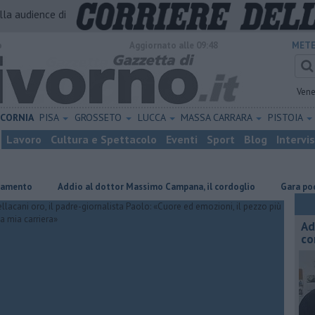
alla audience di
o
Aggiornato alle 09:48
METE
Vene
ICORNIA
PISA
GROSSETO
LUCCA
MASSA CARRARA
PISTOIA
Lavoro
Cultura e Spettacolo
Eventi
Sport
Blog
Intervi
Addio al dottor Massimo Campana, il cordoglio
Gara podistica alla
Ad
co