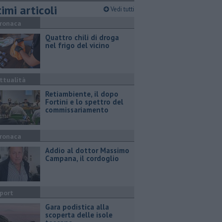
imi articoli
Vedi tutti
ronaca
Quattro chili di droga
nel frigo del vicino
ttualità
Retiambiente, il dopo
Fortini e lo spettro del
commissariamento
ronaca
Addio al dottor Massimo
Campana, il cordoglio
port
Gara podistica alla
scoperta delle isole