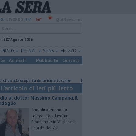
24°
36°
O:
LIVORNO
QuiNews.net
rdì
07 Agosto 2026
PRATO
FIRENZE
SIENA
AREZZO
ste
Animali
Pubblicità
Contatti
 scoperta delle isole toscane
Quattro chili di droga nel frigo del vicino
L'articolo di ieri più letto
dio al dottor Massimo Campana, il
rdoglio
Il medico era molto
conosciuto a Livorno,
Piombino e in Valdera. Il
ricordo dell'Asl