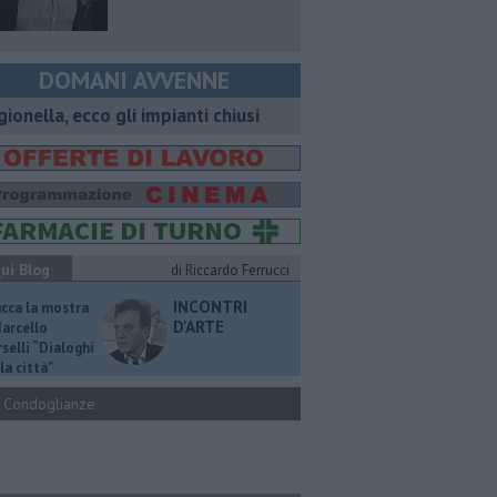
DOMANI AVVENNE
gionella, ecco gli impianti chiusi
ui Blog
di Riccardo Ferrucci
INCONTRI
ucca la mostra
D'ARTE
Marcello
selli “Dialoghi
la città"
Condoglianze