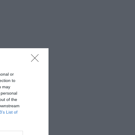
sonal or
ection to
ou may
 personal
out of the
 downstream
B’s List of