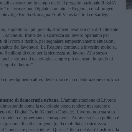
entuali evacuazioni in tempo reale. Il progetto nazionale Reg4IA
o Trasformazione Digitale con tutte le Regioni, con 4 progetti
e coinvolge Emilia Romagna Friuli Venezia Giulia e Sardegna
, soprattutto i più piccoli, strumenti avanzati che difficilmente
-. Anche sul fronte della sicurezza sul lavoro operiamo per
ti di lavoro a rischio, per segnalare tempestivamente situazioni
salute dei lavoratori. La Regione continua a investire molto su
 6 milioni di euro per la sicurezza sul lavoro. Allo stesso
 anche strumenti tecnologici sempre più avanzati, in grado di
 luoghi di lavoro”.
 il coinvolgimento attivo dei territori e in collaborazione con Anci
rumento di democrazia urbana.
L'amministrazione di Livorno
, dimostrando come la tecnologia possa rendere trasparente e
etto del Digital Twin (Gemello Digitale), Livorno non sta solo
un modello di governance consapevole. Attraverso l'uso politico e
integrazione di dati eterogenei (dalla mobilità alla sicurezza
del ‘conoscere per decidere’. Questa ‘filiera del dato’ trasforma la