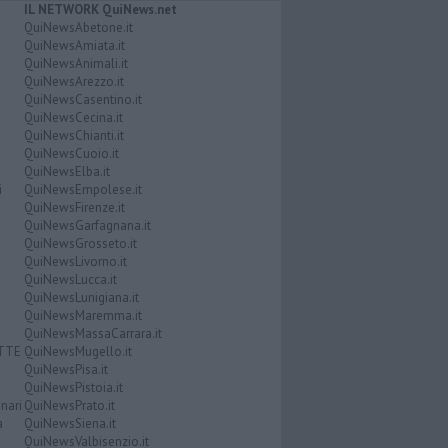
IL NETWORK QuiNews.net
QuiNewsAbetone.it
QuiNewsAmiata.it
QuiNewsAnimali.it
QuiNewsArezzo.it
QuiNewsCasentino.it
QuiNewsCecina.it
QuiNewsChianti.it
QuiNewsCuoio.it
QuiNewsElba.it
i
QuiNewsEmpolese.it
QuiNewsFirenze.it
QuiNewsGarfagnana.it
QuiNewsGrosseto.it
QuiNewsLivorno.it
QuiNewsLucca.it
QuiNewsLunigiana.it
QuiNewsMaremma.it
QuiNewsMassaCarrara.it
ATTE
QuiNewsMugello.it
QuiNewsPisa.it
QuiNewsPistoia.it
nari
QuiNewsPrato.it
a
QuiNewsSiena.it
QuiNewsValbisenzio.it