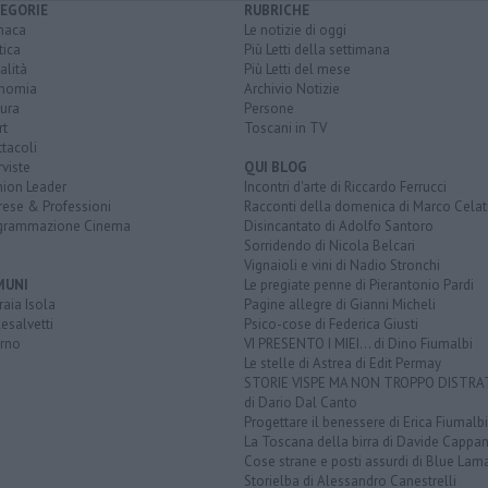
EGORIE
RUBRICHE
naca
Le notizie di oggi
tica
Più Letti della settimana
alità
Più Letti del mese
nomia
Archivio Notizie
ura
Persone
rt
Toscani in TV
tacoli
rviste
QUI BLOG
nion Leader
Incontri d'arte di Riccardo Ferrucci
rese & Professioni
Racconti della domenica di Marco Celat
grammazione Cinema
Disincantato di Adolfo Santoro
Sorridendo di Nicola Belcari
Vignaioli e vini di Nadio Stronchi
MUNI
Le pregiate penne di Pierantonio Pardi
aia Isola
Pagine allegre di Gianni Micheli
esalvetti
Psico-cose di Federica Giusti
orno
VI PRESENTO I MIEI... di Dino Fiumalbi
Le stelle di Astrea di Edit Permay
STORIE VISPE MA NON TROPPO DISTR
di Dario Dal Canto
Progettare il benessere di Erica Fiumalbi
La Toscana della birra di Davide Cappan
Cose strane e posti assurdi di Blue Lam
Storielba di Alessandro Canestrelli