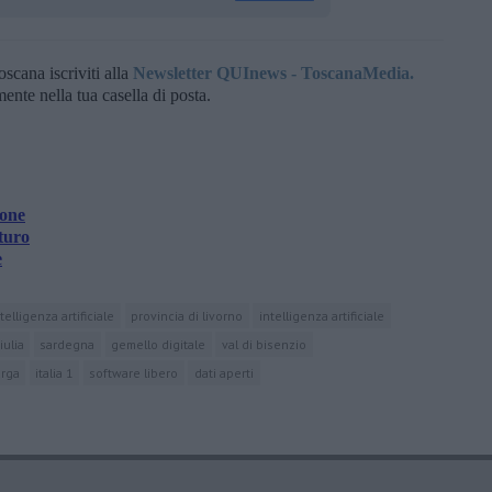
oscana iscriviti alla
Newsletter QUInews - ToscanaMedia.
amente nella tua casella di posta.
ione
turo
e
ntelligenza artificiale
provincia di livorno
intelligenza artificiale
iulia
sardegna
gemello digitale
val di bisenzio
arga
italia 1
software libero
dati aperti