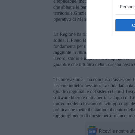
e replicabile, mettendo a disposizione di tu
Persona
che abbatte le barriere tecniche e promuov
territoriale.Grazie al coinvolgimento di A
operativo di Metis Toscana l’obiettivo è di 
La Regione ha ribadito che la trasformazion
solida. Il Piano Banda Ultralarga e i proget
fondamenta per una nuova cittadinanza. Nel
raggiunte in fibra, la connessione diventa l
lavoro, studio e impresa. Un impegno che s
garantire che il futuro della Toscana nasca 
“L'innovazione – ha concluso l’assessore L
lasciare indietro nessuno. La sfida lanciata 
Quadro regionali e del sistema Cloud Tosca
software libero e dati aperti. La tappa di L
nuovo modello toscano di sviluppo digitale:
politica che mette il cittadino al centro del
raggiungimento di queste performance, mot