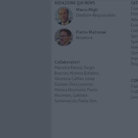
REDAZIONE QUI NEWS
CAT
Cro
Marco Migli
Poli
Direttore Responsabile
Attu
Eco
Cult
Pietro Mattonai
Spo
Redattore
Spet
Inte
Opi
Imp
Collaboratori
Pro
Marcella Bitozzi, Sergio
Braccini, Michele Bufalino,
Valentina Caffieri, Linda
CO
Giuliani, Dina Laurenzi,
Capr
Monica Nocciolini, Paolo
Coll
Nocentini, Gabriele
Liv
Santarnecchi, Paola Silvi.