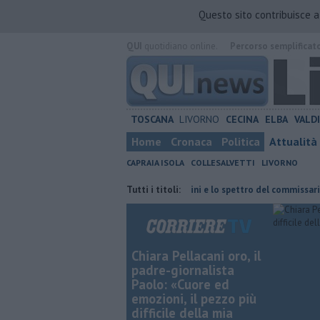
Questo sito contribuisce 
QUI
quotidiano online.
Percorso semplificat
TOSCANA
LIVORNO
CECINA
ELBA
VALD
Home
Cronaca
Politica
Attualità
CAPRAIA ISOLA
COLLESALVETTI
LIVORNO
no
Retiambiente, il dopo Fortini e lo spettro del commissariamento
Tutti i titoli:
Chiara Pellacani oro, il
padre-giornalista
Paolo: «Cuore ed
emozioni, il pezzo più
difficile della mia