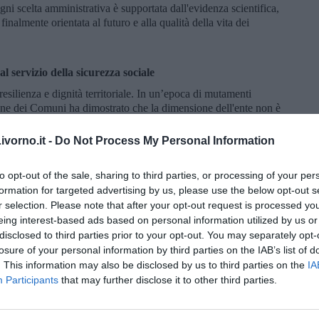
gni scelta amministrativa è supportata dall'evidenza scientifica,
nalmente orientata al futuro e alla qualità della vita dei
al servizio della sicurezza sociale
resilienza e dignità territoriale. In un’epoca di mutamenti
one dei Comuni ha dimostrato che la dimensione dell'ente non è
ale. Il passaggio da un sistema di monitoraggio artigianale a una
onale rappresenta un alto atto di responsabilità politica verso la
vorno.it -
Do Not Process My Personal Information
ensoristica per una Protezione Civile proattiva, capace di
gnifica onorare il patto tra istituzioni e cittadini. La Val di
to opt-out of the sale, sharing to third parties, or processing of your per
orme comuni della Regione, nessun Comune deve più sentirsi
formation for targeted advertising by us, please use the below opt-out s
rezza attraverso l'innovazione.
r selection. Please note that after your opt-out request is processed y
eing interest-based ads based on personal information utilized by us or
i dati per uno sviluppo equo
disclosed to third parties prior to your opt-out. You may separately opt-
losure of your personal information by third parties on the IAB’s list of
la visione di una pubblica amministrazione capace di competere
 Data. Con la creazione di una mappa ad altissima definizione da
. This information may also be disclosed by us to third parties on the
IA
rasformato il dato territoriale in una vera e propria infrastruttura
Participants
that may further disclose it to other third parties.
di investire negli Open Data e in dataset "AI-ready" è una scelta
rasparenza. Terranuova ha sviluppato una metodologia scalabile