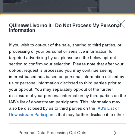
Sul posto sono intervenuti personale medico, vigili del fuoco
e polizia stradale
QUInewsLivorno.it -
Do Not Process My Personal
Information
If you wish to opt-out of the sale, sharing to third parties, or
processing of your personal or sensitive information for
targeted advertising by us, please use the below opt-out
COLLESALVETTI —
Questa mattina, verso le 10, un tir si è
section to confirm your selection. Please note that after your
ribaltato sulla Variante all'altezza di Stagno dalla parte del raccordo
opt-out request is processed you may continue seeing
con la Firenze-Pisa-Livorno.
interest-based ads based on personal information utilized by
us or personal information disclosed to third parties prior to
Il mezzo è finito fuori strada nell'area verde.
your opt-out. You may separately opt-out of the further
disclosure of your personal information by third parties on the
IAB’s list of downstream participants. This information may
also be disclosed by us to third parties on the
IAB’s List of
Sul posto per prestare i primi soccorsi al conducente sono
Downstream Participants
that may further disclose it to other
intervenuti i vigili del fuoco, un'ambulanza della Svs Livorno e
third parties.
l'automedica.
L'uomo è stato trasportato in codice giallo al Pronto soccorso
Personal Data Processing Opt Outs