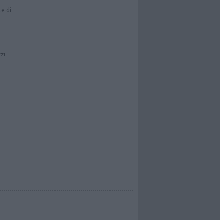
le di
zzi