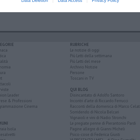
Data Deletion
Data Access
Privacy Policy
iliera
accise
EGORIE
RUBRICHE
naca
Le notizie di oggi
tica
Più Letti della settimana
alità
Più Letti del mese
nomia
Archivio Notizie
ura
Persone
rt
Toscani in TV
tacoli
rviste
QUI BLOG
nion Leader
Disincantato di Adolfo Santoro
rese & Professioni
Incontri d'arte di Riccardo Ferrucci
grammazione Cinema
Racconti della domenica di Marco Celat
Sorridendo di Nicola Belcari
Vignaioli e vini di Nadio Stronchi
MUNI
Le pregiate penne di Pierantonio Pardi
aia Isola
Pagine allegre di Gianni Micheli
esalvetti
Psico-cose di Federica Giusti