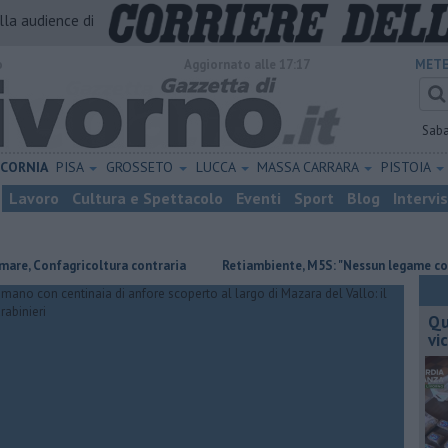
alla audience di
o
Aggiornato alle 17:17
METE
Sab
ICORNIA
PISA
GROSSETO
LUCCA
MASSA CARRARA
PISTOIA
Lavoro
Cultura e Spettacolo
Eventi
Sport
Blog
Intervi
onfagricoltura contraria
Retiambiente, M5S: "Nessun legame con Giace
Qu
vi