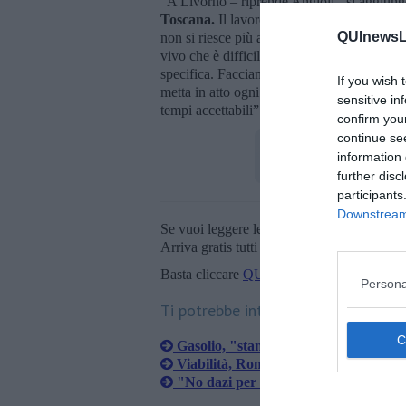
“A Livorno – riprende Angioli - si aggiu
Toscana.
Il lavoro è poco, eppure le attese
QUInewsLi
non si riesce più a lavorare, perché anche 
vivo che è difficile vedersi riconosciuto d
specifica. Facciamo appello all’Autorità Por
If you wish 
metta in atto ogni azione necessaria su mez
sensitive in
tempi accettabili”.
confirm you
continue se
information 
further disc
participants
Downstream 
Se vuoi leggere le notizie principali della T
Arriva gratis tutti i giorni alle 20:00 dirett
Basta cliccare
QUI
Persona
Ti potrebbe interessare anche:
Gasolio, "stangata su trasporto e mer
Viabilità, Romito chiuso ai mezzi pesa
"No dazi per Ncc livornesi"