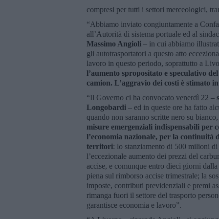
compresi per tutti i settori merceologici, tra
“Abbiamo inviato congiuntamente a Confart
all’Autorità di sistema portuale ed al sind
Massimo Angioli
– in cui abbiamo illustra
gli autotrasportatori a questo atto ecceziona
lavoro in questo periodo, soprattutto a Liv
l’aumento spropositato e speculativo del
camion. L’aggravio dei costi è stimato in
“Il Governo ci ha convocato venerdì 22 –
Longobardi
– ed in queste ore ha fatto alc
quando non saranno scritte nero su bianco,
misure emergenziali indispensabili per c
l’economia nazionale, per la continuità d
territori
: lo stanziamento di 500 milioni d
l’eccezionale aumento dei prezzi del carbur
accise, e comunque entro dieci giorni dalla
piena sul rimborso accise trimestrale; la s
imposte, contributi previdenziali e premi a
rimanga fuori il settore del trasporto perso
garantisce economia e lavoro”.