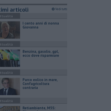
imi articoli
Vedi tutti
ttualità
I cento anni di nonna
Giovanna
ttualità
​Benzina, gasolio, gpl,
ecco dove risparmiare
ttualità
Parco eolico in mare,
Confagricoltura
contraria
ttualità
Retiambiente, M5S: