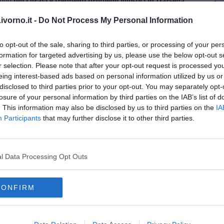
ngono
poi i gravi e frequenti problemi logistici in Darsena
 al carico od allo scarico sono troppo spesso lunghissime. Così
vorno.it -
Do Not Process My Personal Information
questi tempi rappresentano per le aziende di trasporto un costo
alla committenza, nonostante adesso ci sia una normativa
tuale affinchè monitori la situazione ed al terminalista perché
to opt-out of the sale, sharing to third parties, or processing of your per
zi ed organizzazione affinchè le attese vengano ricondotte a
formation for targeted advertising by us, please use the below opt-out s
r selection. Please note that after your opt-out request is processed y
eing interest-based ads based on personal information utilized by us or
disclosed to third parties prior to your opt-out. You may separately opt-
losure of your personal information by third parties on the IAB’s list of
. This information may also be disclosed by us to third parties on the
IA
Participants
that may further disclose it to other third parties.
oscana iscriviti alla
Newsletter QUInews - ToscanaMedia.
amente nella tua casella di posta.
l Data Processing Opt Outs
CONFIRM
ci"
nti