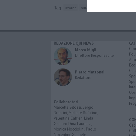
Tag
livorno
autorità portuale
longobardi
f
REDAZIONE QUI NEWS
CAT
Cro
Marco Migli
Poli
Direttore Responsabile
Attu
Eco
Cult
Pietro Mattonai
Spo
Redattore
Spet
Inte
Opi
Imp
Collaboratori
Pro
Marcella Bitozzi, Sergio
Braccini, Michele Bufalino,
Valentina Caffieri, Linda
CO
Giuliani, Dina Laurenzi,
Capr
Monica Nocciolini, Paolo
Coll
Nocentini, Gabriele