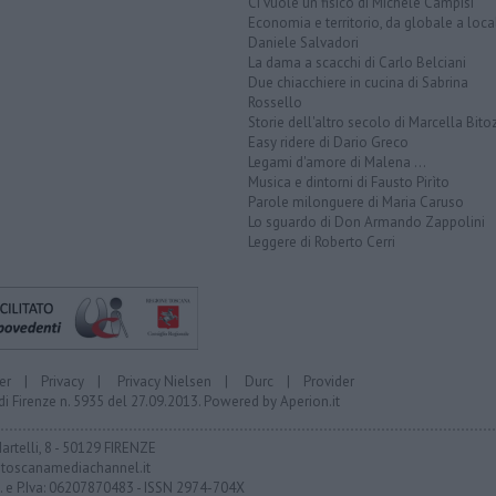
Ci vuole un fisico di Michele Campisi
Economia e territorio, da globale a loca
Daniele Salvadori
La dama a scacchi di Carlo Belciani
Due chiacchiere in cucina di Sabrina
Rossello
Storie dell'altro secolo di Marcella Bito
Easy ridere di Dario Greco
Legami d'amore di Malena ...
Musica e dintorni di Fausto Pirìto
Parole milonguere di Maria Caruso
Lo sguardo di Don Armando Zappolini
Leggere di Roberto Cerri
er
|
Privacy
|
Privacy Nielsen
|
Durc
|
Provider
di Firenze n. 5935 del 27.09.2013. Powered by
Aperion.it
Martelli, 8 - 50129 FIRENZE
toscanamediachannel.it
F. e P.Iva: 06207870483 - ISSN 2974-704X