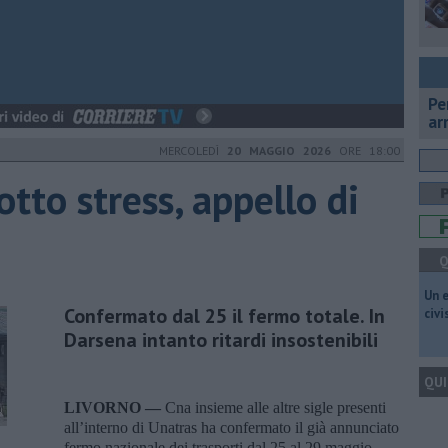
Pe
ar
MERCOLEDÌ
20 MAGGIO 2026
ORE 18:00
tto stress, appello di
Q
​Un 
Confermato dal 25 il fermo totale. In
civ
Darsena intanto ritardi insostenibili
QUI
LIVORNO —
Cna insieme alle altre sigle presenti
all’interno di Unatras ha confermato il già annunciato
fermo nazionale dei trasporti dal 25 al 29 maggio