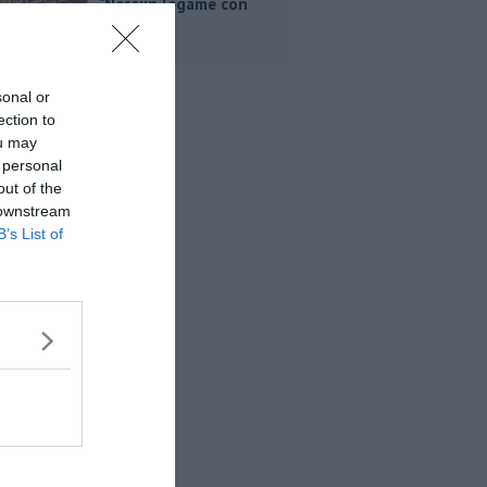
"Nessun legame con
Giacetti"
sonal or
ection to
ou may
 personal
out of the
 downstream
B’s List of