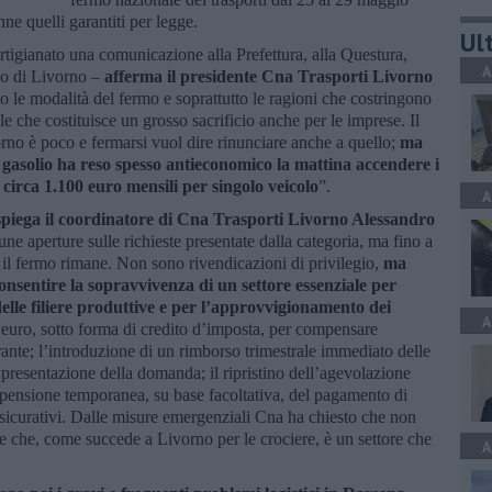
nne quelli garantiti per legge.
Ult
igianato una comunicazione alla Prefettura, alla Questura,
A
aco di Livorno –
afferma il presidente Cna Trasporti Livorno
to le modalità del fermo e soprattutto le ragioni che costringono
le che costituisce un grosso sacrificio anche per le imprese. Il
orno è poco e fermarsi vuol dire rinunciare anche a quello;
ma
 gasolio ha reso spesso antieconomico la mattina accendere i
 circa 1.100 euro mensili per singolo veicolo
”.
A
spiega il coordinatore di Cna Trasporti Livorno Alessandro
une aperture sulle richieste presentate dalla categoria, ma fino a
 il fermo rimane. Non sono rivendicazioni di privilegio,
ma
onsentire la sopravvivenza di un settore essenziale per
elle filiere produttive e per l’approvvigionamento dei
A
i euro, sotto forma di credito d’imposta, per compensare
ante; l’introduzione di un rimborso trimestrale immediato delle
 presentazione della domanda; il ripristino dell’agevolazione
ospensione temporanea, su base facoltativa, del pagamento di
ssicurativi. Dalle misure emergenziali Cna ha chiesto che non
ne che, come succede a Livorno per le crociere, è un settore che
A