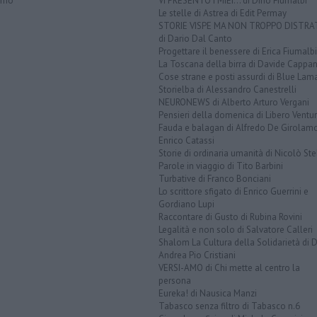
orno
VI PRESENTO I MIEI... di Dino Fiumalbi
Le stelle di Astrea di Edit Permay
STORIE VISPE MA NON TROPPO DISTR
di Dario Dal Canto
Progettare il benessere di Erica Fiumalbi
La Toscana della birra di Davide Cappan
Cose strane e posti assurdi di Blue Lam
Storielba di Alessandro Canestrelli
NEURONEWS di Alberto Arturo Vergani
Pensieri della domenica di Libero Ventur
Fauda e balagan di Alfredo De Girolam
Enrico Catassi
Storie di ordinaria umanità di Nicolò Ste
Parole in viaggio di Tito Barbini
Turbative di Franco Bonciani
Lo scrittore sfigato di Enrico Guerrini e
Gordiano Lupi
Raccontare di Gusto di Rubina Rovini
Legalità e non solo di Salvatore Calleri
Shalom La Cultura della Solidarietà di 
Andrea Pio Cristiani
VERSI-AMO di Chi mette al centro la
persona
Eureka! di Nausica Manzi
Tabasco senza filtro di Tabasco n.6