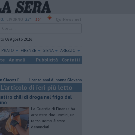
25°
35°
O:
LIVORNO
QuiNews.net
ato
08 Agosto 2026
PRATO
FIRENZE
SIENA
AREZZO
ste
Animali
Pubblicità
Contatti
tti"
I cento anni di nonna Giovanna
​Benzina, gasolio, gpl, ecco do
L'articolo di ieri più letto
attro chili di droga nel frigo del
cino
La Guardia di Finanza ha
arrestato due uomini, un
terzo uomo è ststo
denunciatl