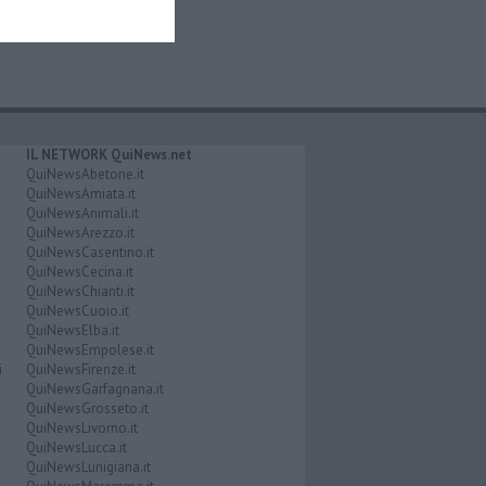
IL NETWORK QuiNews.net
QuiNewsAbetone.it
QuiNewsAmiata.it
QuiNewsAnimali.it
QuiNewsArezzo.it
QuiNewsCasentino.it
QuiNewsCecina.it
QuiNewsChianti.it
QuiNewsCuoio.it
QuiNewsElba.it
QuiNewsEmpolese.it
i
QuiNewsFirenze.it
QuiNewsGarfagnana.it
QuiNewsGrosseto.it
QuiNewsLivorno.it
QuiNewsLucca.it
QuiNewsLunigiana.it