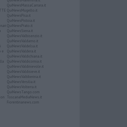
QuiNewsMaremma.it
QuiNewsMassaCarrara.it
ATTE
QuiNewsMugello.it
QuiNewsPisa.it
QuiNewsPistoia.it
nari
QuiNewsPrato.it
a
QuiNewsSiena.it
QuiNewsValbisenzio.it
QuiNewsValdarno.it
i
QuiNewsValdelsa.it
o e
QuiNewsValdera.it
QuiNewsValdichiana.it
lla
QuiNewsValdicornia.it
QuiNewsValdinievole.it
QuiNewsValdisieve.it
QuiNewsValtiberina.it
QuiNewsVersilia.it
QuiNewsVolterra.it
QuiNewsTango.com
Don
ToscanaMediaNews.it
Fiorentinanews.com