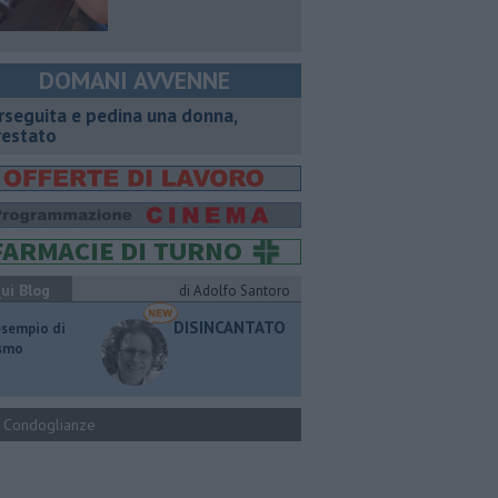
DOMANI AVVENNE
rseguita e pedina una donna,
restato
ui Blog
di Adolfo Santoro
DISINCANTATO
esempio di
ismo
Condoglianze