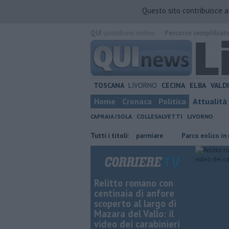
Questo sito contribuisce 
QUI
quotidiano online.
Percorso semplificat
TOSCANA
LIVORNO
CECINA
ELBA
VALD
Home
Cronaca
Politica
Attualità
CAPRAIA ISOLA
COLLESALVETTI
LIVORNO
​Benzina, gasolio, gpl, ecco dove risparmiare
Tutti i titoli:
Parco eolico in mare, C
Relitto romano con
centinaia di anfore
scoperto al largo di
Mazara del Vallo: il
video dei carabinieri