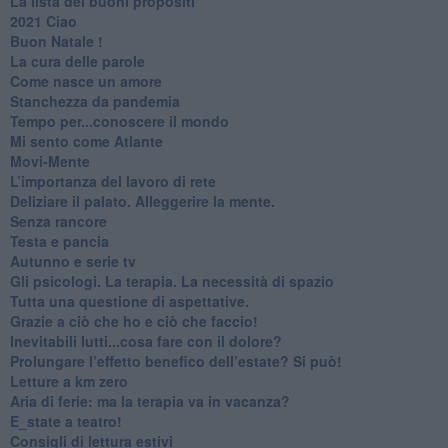
​La lista dei buoni propositi
2021 Ciao
Buon Natale !
​La cura delle parole
​Come nasce un amore
Stanchezza da pandemia
​Tempo per...conoscere il mondo
​Mi sento come Atlante
​Movi-Mente
​L’importanza del lavoro di rete
​Deliziare il palato. Alleggerire la mente.
​Senza rancore
​Testa e pancia
​Autunno e serie tv
​Gli psicologi. La terapia. La necessità di spazio
​Tutta una questione di aspettative.
​Grazie a ciò che ho e ciò che faccio!
​Inevitabili lutti...cosa fare con il dolore?
Prolungare l’effetto benefico dell’estate? Si può!
​Letture a km zero
​Aria di ferie: ma la terapia va in vacanza?
​E_state a teatro!
​Consigli di lettura estivi