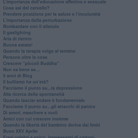
​L’importanza dell’educazione affettiva e sessuale
​Cosa sai del cervello?
Prendere posizione per la salute e l’incolumità
L’importanza della perturbazione
​Bombardare con il silenzio
Il gaslighting
Aria di rientro
Buona estate!
​Quando la terapia volge al termine
​Persone oltre le cose
​Crescere “piccoli Buddha”
Non va bene se…
​5 anni di Blog
​Il bullismo ha un’età?
Facciamo il punto su...la depressione
​Alla ricerca della spontaneità
​Quando lasciar andare è fondamentale
Facciamo il punto su...gli attacchi di panico
Di amori, maschere e ruoli
​Amici con cui crescere insieme
​Quando la libertà del bambino deriva dai limiti
Buon XXV Aprile
​Frasi celebri e psico_interessanti di cartoni