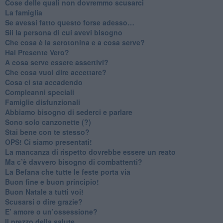
​Cose delle quali non dovremmo scusarci
​La famiglia
​Se avessi fatto questo forse adesso…
​Sii la persona di cui avevi bisogno
Che cosa è la serotonina e a cosa serve?
​Hai Presente Vero?
A cosa serve essere assertivi?
​Che cosa vuol dire accettare?
​Cosa ci sta accadendo
​Compleanni speciali
​Famiglie disfunzionali
​Abbiamo bisogno di sederci e parlare
Sono solo canzonette (?)
​Stai bene con te stesso?
​OPS! Ci siamo presentati!
​La mancanza di rispetto dovrebbe essere un reato
​Ma c’è davvero bisogno di combattenti?
​La Befana che tutte le feste porta via
Buon fine e buon principio!
​Buon Natale a tutti voi!
​Scusarsi o dire grazie?
​E’ amore o un’ossessione?
​Il prezzo della salute