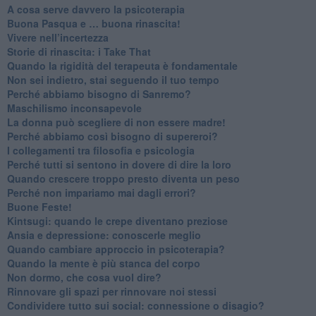
​A cosa serve davvero la psicoterapia
​Buona Pasqua e … buona rinascita!
​Vivere nell’incertezza
​Storie di rinascita: i Take That
​Quando la rigidità del terapeuta è fondamentale
​Non sei indietro, stai seguendo il tuo tempo
​Perché abbiamo bisogno di Sanremo?
​Maschilismo inconsapevole
​La donna può scegliere di non essere madre!
​Perché abbiamo così bisogno di supereroi?
​I collegamenti tra filosofia e psicologia
​Perché tutti si sentono in dovere di dire la loro
​Quando crescere troppo presto diventa un peso
​Perché non impariamo mai dagli errori?
​Buone Feste!
​Kintsugi: quando le crepe diventano preziose
Ansia e depressione: conoscerle meglio
Quando cambiare approccio in psicoterapia?
​Quando la mente è più stanca del corpo
Non dormo, che cosa vuol dire?
​Rinnovare gli spazi per rinnovare noi stessi
​Condividere tutto sui social: connessione o disagio?