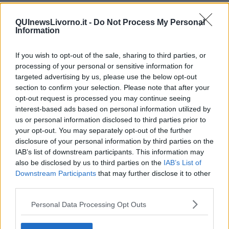
​L’importanza della comunicazione in famiglia
​Il diritto ad essere disconnessi
QUInewsLivorno.it -
Do Not Process My Personal
​Il pensiero dicotomico e la salute mentale
Information
​Consigli di lettura per genitori e non solo
​La Clownterapia
​Differenze tra persone frustrate e non
If you wish to opt-out of the sale, sharing to third parties, or
L’invisibile fatica mentale
processing of your personal or sensitive information for
Vacanze a km zero
targeted advertising by us, please use the below opt-out
​Buone Vacan(si)e!
section to confirm your selection. Please note that after your
​Il lato positivo delle cose
opt-out request is processed you may continue seeing
​Storie antiche di tempi moderni
interest-based ads based on personal information utilized by
​Quello che alle mamme non dicono
us or personal information disclosed to third parties prior to
Adultescenza
your opt-out. You may separately opt-out of the further
Homo imbecillis
disclosure of your personal information by third parties on the
​4 anni di Blog
IAB’s list of downstream participants. This information may
Quando il silenzio è aggressivo
also be disclosed by us to third parties on the
IAB’s List of
​Il passato, questo conosciuto!
Downstream Participants
that may further disclose it to other
​Clima ballerino e sbalzi d’umore
third parties.
La maternità
​L’uomo o l’orso?
Personal Data Processing Opt Outs
Non hanno un amico a teatro​
​Tutta una questione di rispetto