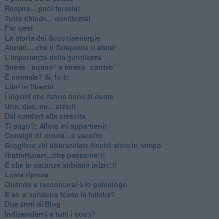
​Respira... puoi farcela!
​Tutto chiede... gentilezza!
​Far west
​La storia dei Succhiaenergie
​Aiutati….che il Terapeuta ti aiuta!
​L’importanza della gentilezza
​Stress “buono” e stress “cattivo”
​È normale? Sì, lo è!
​Libri in libertà!
​I legami che fanno bene al cuore
Uno, due, tre... alzati!​
​Dal comfort alla crescita
​Ti pago?! Allora mi appartieni!​
​Consigli di lettura…e ascolto
​Scegliete chi abbracciare finché siete in tempo
​Ristrutturare...che passione!!!
​E che le vacanze abbiano inizio!!!
​Lenta ripresa
​Quando a raccontarsi è lo psicologo
​E se la vendetta fosse la felicità?
​Due anni di Blog
​Indipendenti a tutti i costi?