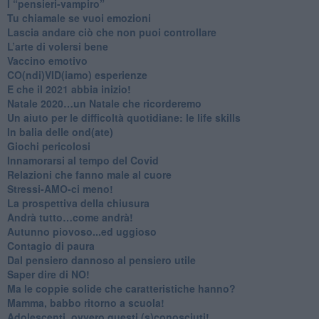
​I “pensieri-vampiro”
​Tu chiamale se vuoi emozioni
​Lascia andare ciò che non puoi controllare
L’arte di volersi bene
​Vaccino emotivo
CO(ndi)VID(iamo) esperienze
​E che il 2021 abbia inizio!
​Natale 2020…un Natale che ricorderemo
Un aiuto per le difficoltà quotidiane: le life skills
​In balia delle ond(ate)
Giochi pericolosi
Innamorarsi al tempo del Covid
​Relazioni che fanno male al cuore
​Stressi-AMO-ci meno!
​La prospettiva della chiusura
​Andrà tutto…come andrà!
Autunno piovoso...ed uggioso
​Contagio di paura
​Dal pensiero dannoso al pensiero utile
​Saper dire di NO!
​Ma le coppie solide che caratteristiche hanno?
​Mamma, babbo ritorno a scuola!
Adolescenti, ovvero questi (s)conosciuti!