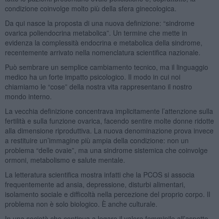
condizione coinvolge molto più della sfera ginecologica.
Da qui nasce la proposta di una nuova definizione: “sindrome
ovarica poliendocrina metabolica”. Un termine che mette in
evidenza la complessità endocrina e metabolica della sindrome,
recentemente arrivato nella nomenclatura scientifica nazionale.
Può sembrare un semplice cambiamento tecnico, ma il linguaggio
medico ha un forte impatto psicologico. Il modo in cui noi
chiamiamo le “cose” della nostra vita rappresentano il nostro
mondo interno.
La vecchia definizione concentrava implicitamente l’attenzione sulla
fertilità e sulla funzione ovarica, facendo sentire molte donne ridotte
alla dimensione riproduttiva. La nuova denominazione prova invece
a restituire un’immagine più ampia della condizione: non un
problema “delle ovaie”, ma una sindrome sistemica che coinvolge
ormoni, metabolismo e salute mentale.
La letteratura scientifica mostra infatti che la PCOS si associa
frequentemente ad ansia, depressione, disturbi alimentari,
isolamento sociale e difficoltà nella percezione del proprio corpo. Il
problema non è solo biologico. È anche culturale.
In una società che continua a legare il valore femminile all’aspetto