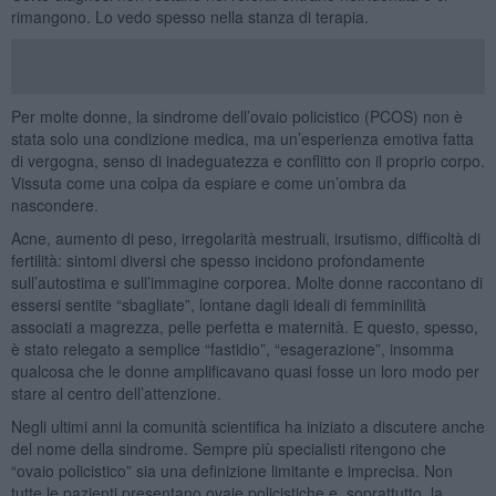
rimangono. Lo vedo spesso nella stanza di terapia.
Per molte donne, la sindrome dell’ovaio policistico (PCOS) non è
stata solo una condizione medica, ma un’esperienza emotiva fatta
di vergogna, senso di inadeguatezza e conflitto con il proprio corpo.
Vissuta come una colpa da espiare e come un’ombra da
nascondere.
Acne, aumento di peso, irregolarità mestruali, irsutismo, difficoltà di
fertilità: sintomi diversi che spesso incidono profondamente
sull’autostima e sull’immagine corporea. Molte donne raccontano di
essersi sentite “sbagliate”, lontane dagli ideali di femminilità
associati a magrezza, pelle perfetta e maternità. E questo, spesso,
è stato relegato a semplice “fastidio”, “esagerazione”, insomma
qualcosa che le donne amplificavano quasi fosse un loro modo per
stare al centro dell’attenzione.
Negli ultimi anni la comunità scientifica ha iniziato a discutere anche
del nome della sindrome. Sempre più specialisti ritengono che
“ovaio policistico” sia una definizione limitante e imprecisa. Non
tutte le pazienti presentano ovaie policistiche e, soprattutto, la