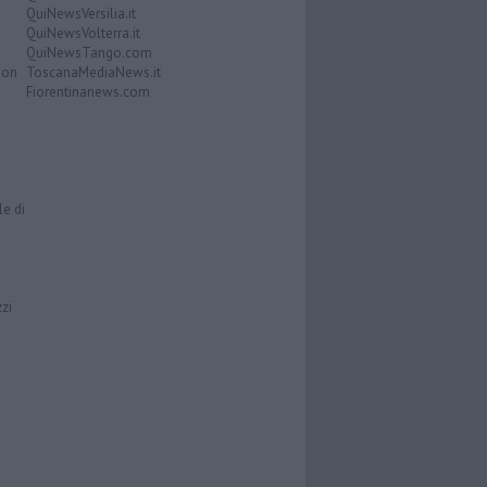
QuiNewsVersilia.it
QuiNewsVolterra.it
QuiNewsTango.com
Don
ToscanaMediaNews.it
Fiorentinanews.com
le di
zzi