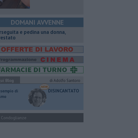
DOMANI AVVENNE
rseguita e pedina una donna,
restato
ui Blog
di Adolfo Santoro
DISINCANTATO
esempio di
ismo
Condoglianze