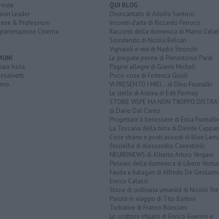
rviste
QUI BLOG
nion Leader
Disincantato di Adolfo Santoro
rese & Professioni
Incontri d'arte di Riccardo Ferrucci
grammazione Cinema
Racconti della domenica di Marco Celat
Sorridendo di Nicola Belcari
Vignaioli e vini di Nadio Stronchi
MUNI
Le pregiate penne di Pierantonio Pardi
aia Isola
Pagine allegre di Gianni Micheli
esalvetti
Psico-cose di Federica Giusti
orno
VI PRESENTO I MIEI... di Dino Fiumalbi
Le stelle di Astrea di Edit Permay
STORIE VISPE MA NON TROPPO DISTR
di Dario Dal Canto
Progettare il benessere di Erica Fiumalbi
La Toscana della birra di Davide Cappan
Cose strane e posti assurdi di Blue Lam
Storielba di Alessandro Canestrelli
NEURONEWS di Alberto Arturo Vergani
Pensieri della domenica di Libero Ventur
Fauda e balagan di Alfredo De Girolam
Enrico Catassi
Storie di ordinaria umanità di Nicolò Ste
Parole in viaggio di Tito Barbini
Turbative di Franco Bonciani
Lo scrittore sfigato di Enrico Guerrini e