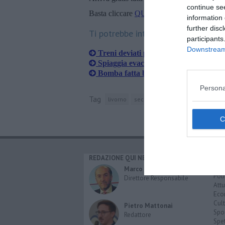
continue se
Basta cliccare
QUI
information 
further disc
Ti potrebbe interessare anche:
participants
Downstream 
Treni deviati per rimuovere l'ordigno 
Spiaggia evacuata per sospetta bomb
Bomba fatta brillare al largo di Livo
Persona
Tag
livorno
seconda guerra mondiale
piace
REDAZIONE QUI NEWS
CAT
Cro
Marco Migli
Poli
Direttore Responsabile
Attu
Eco
Cult
Pietro Mattonai
Spo
Redattore
Spet