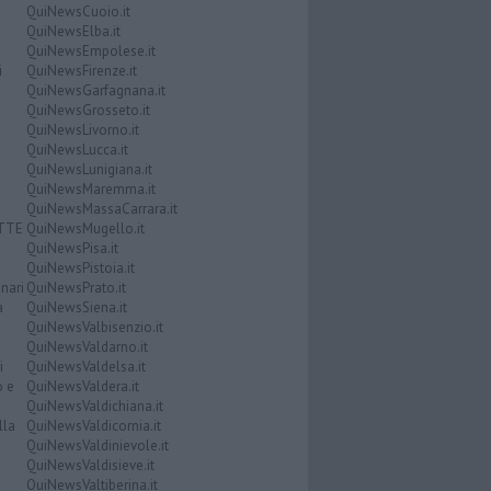
QuiNewsCuoio.it
QuiNewsElba.it
QuiNewsEmpolese.it
i
QuiNewsFirenze.it
QuiNewsGarfagnana.it
QuiNewsGrosseto.it
QuiNewsLivorno.it
QuiNewsLucca.it
QuiNewsLunigiana.it
QuiNewsMaremma.it
QuiNewsMassaCarrara.it
ATTE
QuiNewsMugello.it
QuiNewsPisa.it
QuiNewsPistoia.it
nari
QuiNewsPrato.it
a
QuiNewsSiena.it
QuiNewsValbisenzio.it
QuiNewsValdarno.it
i
QuiNewsValdelsa.it
o e
QuiNewsValdera.it
QuiNewsValdichiana.it
lla
QuiNewsValdicornia.it
QuiNewsValdinievole.it
QuiNewsValdisieve.it
QuiNewsValtiberina.it