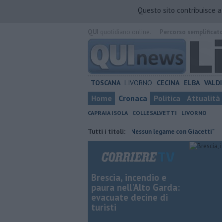
Questo sito contribuisce 
QUI
quotidiano online.
Percorso semplificat
TOSCANA
LIVORNO
CECINA
ELBA
VALD
Home
Cronaca
Politica
Attualità
CAPRAIA ISOLA
COLLESALVETTI
LIVORNO
 contraria
Retiambiente, M5S: "Nessun legame con Giacetti"
Tutti i titoli:
Quat
Brescia, incendio e
paura nell'Alto Garda:
evacuate decine di
turisti