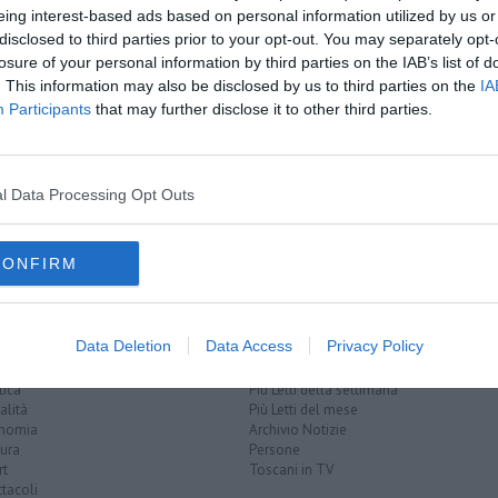
eing interest-based ads based on personal information utilized by us or
disclosed to third parties prior to your opt-out. You may separately opt-
losure of your personal information by third parties on the IAB’s list of
. This information may also be disclosed by us to third parties on the
IA
Participants
that may further disclose it to other third parties.
bellico
a
rno
l Data Processing Opt Outs
nza
CONFIRM
Data Deletion
Data Access
Privacy Policy
EGORIE
RUBRICHE
naca
Le notizie di oggi
tica
Più Letti della settimana
alità
Più Letti del mese
nomia
Archivio Notizie
ura
Persone
rt
Toscani in TV
tacoli