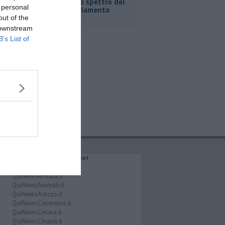
Fortini e lo spettro del
 personal
commissariamento
out of the
 downstream
B’s List of
IL NETWORK QuiNews.net
QuiNewsAbetone.it
QuiNewsAmiata.it
QuiNewsAnimali.it
QuiNewsArezzo.it
QuiNewsCasentino.it
QuiNewsCecina.it
QuiNewsChianti.it