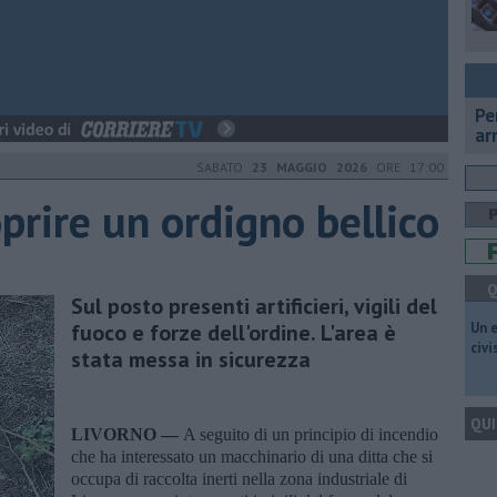
Pe
ar
SABATO
23 MAGGIO 2026
ORE 17:00
oprire un ordigno bellico
Q
Sul posto presenti artificieri, vigili del
fuoco e forze dell'ordine. L'area è
​Un 
civ
stata messa in sicurezza
QUI
LIVORNO —
A seguito di un principio di incendio
che ha interessato un macchinario di una ditta che si
occupa di raccolta inerti nella zona industriale di