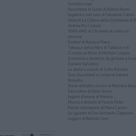
Gordiano Lupi
Raccontare di Gusto di Rubina Rovini
Legalità e non solo di Salvatore Calleri
Shalom La Cultura della Solidarietà di 
Andrea Pio Cristiani
VERSI-AMO di Chi mette al centro la
persona
Eureka! di Nausica Manzi
Tabasco senza filtro di Tabasco n.6
Ci vuole un fisico di Michele Campisi
Economia e territorio, da globale a loca
Daniele Salvadori
La dama a scacchi di Carlo Belciani
Due chiacchiere in cucina di Sabrina
Rossello
Storie dell'altro secolo di Marcella Bito
Easy ridere di Dario Greco
Legami d'amore di Malena ...
Musica e dintorni di Fausto Pirìto
Parole milonguere di Maria Caruso
Lo sguardo di Don Armando Zappolini
Leggere di Roberto Cerri