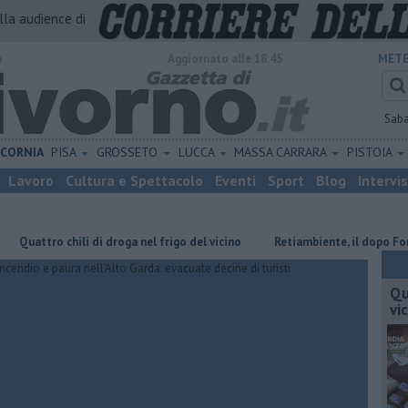
alla audience di
o
Aggiornato alle 18:45
METE
Sab
ICORNIA
PISA
GROSSETO
LUCCA
MASSA CARRARA
PISTOIA
Lavoro
Cultura e Spettacolo
Eventi
Sport
Blog
Intervi
tro chili di droga nel frigo del vicino
Retiambiente, il dopo Fortini e 
Qu
vi