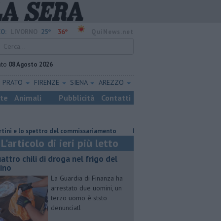
25°
36°
O:
LIVORNO
QuiNews.net
ato
08 Agosto 2026
PRATO
FIRENZE
SIENA
AREZZO
ste
Animali
Pubblicità
Contatti
lo spettro del commissariamento
Parco eolico in mare, Confagricoltura 
L'articolo di ieri più letto
attro chili di droga nel frigo del
cino
La Guardia di Finanza ha
arrestato due uomini, un
terzo uomo è ststo
denunciatl