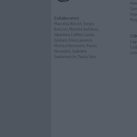
Inte
Opi
Imp
Collaboratori
Pro
Marcella Bitozzi, Sergio
Braccini, Michele Bufalino,
Valentina Caffieri, Linda
CO
Giuliani, Dina Laurenzi,
Capr
Monica Nocciolini, Paolo
Coll
Nocentini, Gabriele
Liv
Santarnecchi, Paola Silvi.