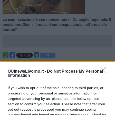
​La manifestazione è stata presentata in Consiglio regionale. Il
presidente Giani: “I toscani sono caposcuola nell'arte della
battuta"
LIVORNO —
"Dopo tre anni questa manifestazione ha conquistato
un pubblico sempre più ampio, segno evidente di come impegno,
QUInewsLivorno.it -
Do Not Process My Personal
passione e lungimiranza siano doti essenziali per la riuscita di
Information
qualsiasi iniziativa”. Così il presidente del Consiglio regionale,
Eugenio Giani
, ha presentato alla stampa la terza edizione de
Il
senso del ridicolo
”, il
festival dell’umorismo
che si terrà a Livorno
If you wish to opt-out of the sale, sharing to third parties, or
dal 22 al 24 settembre prossimi.
processing of your personal or sensitive information for
targeted advertising by us, please use the below opt-out
“L’arguzia, l’ironia, il senso dello scherzo sono profondamente
section to confirm your selection. Please note that after your
radicati in Toscana e ancora più a Livorno”, ha detto Giani, citando
opt-out request is processed you may continue seeing
Il Vernacoliere, mensile “ormai di respiro internazionale”. “Credo –
interest-based ads based on personal information utilized by