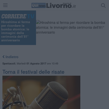
Hiroshima si ferma
per ricordare la
bomba atomica: le
immagini della
cerimonia dell’81°
anniversario
Indietro
,
Martedì
ore 10:49
Spettacoli
01 Agosto 2017
Torna il festival delle risate