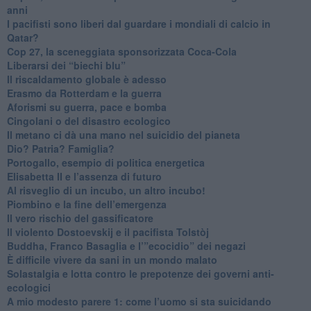
anni
​I pacifisti sono liberi dal guardare i mondiali di calcio in
Qatar?
​Cop 27, la sceneggiata sponsorizzata Coca-Cola
​Liberarsi dei “biechi blu”
Il riscaldamento globale è adesso
​Erasmo da Rotterdam e la guerra
​Aforismi su guerra, pace e bomba
Cingolani o del disastro ecologico
​Il metano ci dà una mano nel suicidio del pianeta
​Dio? Patria? Famiglia?
Portogallo, esempio di politica energetica
​Elisabetta II e l’assenza di futuro
Al risveglio di un incubo, un altro incubo!
​Piombino e la fine dell’emergenza
​Il vero rischio del gassificatore
​Il violento Dostoevskij e il pacifista Tolstòj
​Buddha, Franco Basaglia e l’”ecocidio” dei negazi
​È difficile vivere da sani in un mondo malato
Solastalgia e lotta contro le prepotenze dei governi anti-
ecologici
​A mio modesto parere 1: come l’uomo si sta suicidando