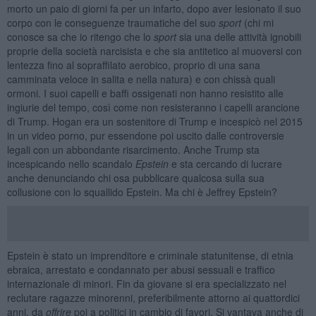
morto un paio di giorni fa per un infarto, dopo aver lesionato il suo
corpo con le conseguenze traumatiche del suo
sport
(chi mi
conosce sa che io ritengo che lo
sport
sia una delle attività ignobili
proprie della società narcisista e che sia antitetico al muoversi con
lentezza fino al sopraffilato aerobico, proprio di una sana
camminata veloce in salita e nella natura) e con chissà quali
ormoni. I suoi capelli e baffi ossigenati non hanno resistito alle
ingiurie del tempo, così come non resisteranno i capelli arancione
di Trump. Hogan era un sostenitore di Trump e incespicò nel 2015
in un video porno, pur essendone poi uscito dalle controversie
legali con un abbondante risarcimento. Anche Trump sta
incespicando nello scandalo
Epstein
e sta cercando di lucrare
anche denunciando chi osa pubblicare qualcosa sulla sua
collusione con lo squallido Epstein. Ma chi è Jeffrey Epstein?
Epstein è stato un imprenditore e criminale statunitense, di etnia
ebraica, arrestato e condannato per abusi sessuali e traffico
internazionale di minori. Fin da giovane si era specializzato nel
reclutare ragazze minorenni, preferibilmente attorno ai quattordici
anni, da
offrire
poi a politici in cambio di favori. Si vantava anche di