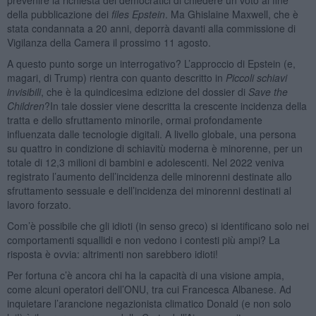
della pubblicazione dei
files Epstein
. Ma Ghislaine Maxwell, che è
stata condannata a 20 anni, deporrà davanti alla commissione di
Vigilanza della Camera il prossimo 11 agosto.
A questo punto sorge un interrogativo? L’approccio di Epstein (e,
magari, di Trump) rientra con quanto descritto in
Piccoli schiavi
invisibili
, che è la quindicesima edizione del dossier di
Save the
Children
?In tale dossier viene descritta la crescente incidenza della
tratta e dello sfruttamento minorile, ormai profondamente
influenzata dalle tecnologie digitali. A livello globale, una persona
su quattro in condizione di schiavitù moderna è minorenne, per un
totale di 12,3 milioni di bambini e adolescenti. Nel 2022 veniva
registrato l’aumento dell’incidenza delle minorenni destinate allo
sfruttamento sessuale e dell’incidenza dei minorenni destinati al
lavoro forzato.
Com’è possibile che gli idioti (in senso greco) si identificano solo nei
comportamenti squallidi e non vedono i contesti più ampi? La
risposta è ovvia: altrimenti non sarebbero idioti!
Per fortuna c’è ancora chi ha la capacità di una visione ampia,
come alcuni operatori dell’ONU, tra cui Francesca Albanese. Ad
inquietare l’arancione negazionista climatico Donald (e non solo