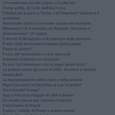
L’invertebrata von der Leyen e il Lula-risk
Trump soffre, la Corte dell'Aia è viva
​Il Nobel per la pace a Trump o all’Albanese? Questo è il
problema!
​Alessandro Orsini e la tetrade oscura del sionismo
​Hilsenrath e le 9 omotipie tra Nazismo, Sionismo e
Americanismo" (4^ parte)
​Il terrore di Netanyahu e la strategia della tensione
Il mito della democratica Israele (prima parte)
​Finale di partita?
​Il voto del referendum e i due genocidi
Il decreto il-libertà e in-sicurezza
Tu vuo’ fa l’americano con la legge spara-tutto!
La poesia contro gli orrori di CISL, Governo e sionisti
Israele-Salò
​La fascistizzazione dello stato e della società
Papa Francesco e l’ipocrisia al suo funerale?
​Chi è Donald Trump?
App e lista boicottaggio di USA e Israele
​Un rituale Lakota per redimere il mondo
Il terrorismo di Ursula
​Il palco, l’anello di Frodo e scemo-scemo