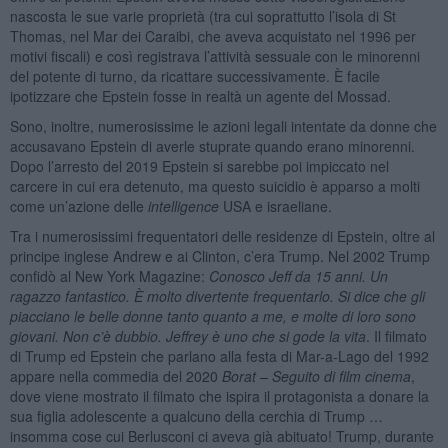
nascosta le sue varie proprietà (tra cui soprattutto l’isola di St
Thomas, nel Mar dei Caraibi, che aveva acquistato nel 1996 per
motivi fiscali) e così registrava l’attività sessuale con le minorenni
del potente di turno, da ricattare successivamente. È facile
ipotizzare che Epstein fosse in realtà un agente del Mossad.
Sono, inoltre, numerosissime le azioni legali intentate da donne che
accusavano Epstein di averle stuprate quando erano minorenni.
Dopo l’arresto del 2019 Epstein si sarebbe poi impiccato nel
carcere in cui era detenuto, ma questo suicidio è apparso a molti
come un’azione delle
intelligence
USA e israeliane.
Tra i numerosissimi frequentatori delle residenze di Epstein, oltre al
principe inglese Andrew e ai Clinton, c’era Trump. Nel 2002 Trump
confidò al New York Magazine:
Conosco Jeff da 15 anni. Un
ragazzo fantastico. È molto divertente frequentarlo. Si dice che gli
piacciano le belle donne tanto quanto a me, e molte di loro sono
giovani. Non c’è dubbio. Jeffrey è uno che si gode la vita
. Il filmato
di Trump ed Epstein che parlano alla festa di Mar-a-Lago del 1992
appare nella commedia del 2020
Borat – Seguito di film cinema
,
dove viene mostrato il filmato che ispira il protagonista a donare la
sua figlia adolescente a qualcuno della cerchia di Trump …
insomma cose cui Berlusconi ci aveva già abituato! Trump, durante