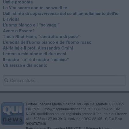
​Umile proposta
​La Vita scorre con te, senza di te
​Dall’istinto di sopravvivenza del sé all’annullamento dell'io
L'avidità
​L’uomo bianco e i “selvaggi”
​Avere o Essere?
​Thich Nhat Hanh, “costruttore di pace“
​L’eredità dell’uomo bianco e dell’uomo rosso
Al-Hallaj e il prof. Alessandro Orsini
​Lettera a mio nipote di due mesi
​Il nostro “Io” è il nostro “nemico”
​Chiarezza e disincanto
Editore Toscana Media Channel srl - Via Dei Martelli, 8 - 50129
FIRENZE - info@toscanamediachannel.it. TOSCANA MEDIA
NEWS quotidiano on line registrato presso il Tribunale di Firenze
al n. 5935 del 27.09.2013. Iscrizione ROC 22105 - C.F. e P.Iva
0620787048
Fatturazione Elettronica M5UXCR1 |
Privacy Nielsen