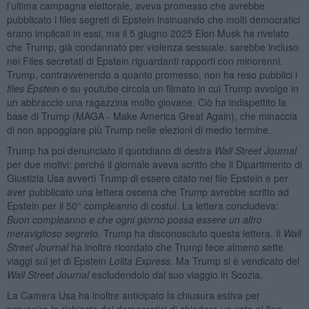
l’ultima campagna elettorale, aveva promesso che avrebbe
pubblicato i files segreti di Epstein insinuando che molti democratici
erano implicati in essi, ma il 5 giugno 2025 Elon Musk ha rivelato
che Trump, già condannato per violenza sessuale, sarebbe incluso
nei Files secretati di Epstein riguardanti rapporti con minorenni.
Trump, contravvenendo a quanto promesso, non ha reso pubblici i
files Epstein
e su youtube circola un filmato in cui Trump avvolge in
un abbraccio una ragazzina molto giovane. Ciò ha indispettito la
base di Trump (MAGA - Make America Great Again), che minaccia
di non appoggiare più Trump nelle elezioni di medio termine.
Trump ha poi denunciato il quotidiano di destra
Wall Street Journal
per due motivi: perché il giornale aveva scritto che il Dipartimento di
Giustizia Usa avvertì Trump di essere citato nei file Epstein e per
aver pubblicato una lettera oscena che Trump avrebbe scritto ad
Epstein per il 50° compleanno di costui. La lettera concludeva:
Buon compleanno e che ogni giorno possa essere un altro
meraviglioso segreto.
Trump ha disconosciuto questa lettera. Il
Wall
Street Journal
ha inoltre ricordato che Trump fece almeno sette
viaggi sul jet di Epstein
Lolita Express
. Ma Trump si è vendicato del
Wall Street Journal
escludendolo dal suo viaggio in Scozia.
La Camera Usa ha inoltre anticipato la chiusura estiva per
prevenire la richiesta dei democratici di chiedere un voto al fine