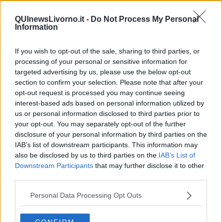
​La Scienza dei Cittadini e i Cittadini per l’Aria
Trump e le sue guerre contro i deboli e contro la terra
QUInewsLivorno.it -
Do Not Process My Personal
​Le furbate elettorali della Meloni e la testardaggine
Information
dell’opposizione
​Date loro l’Oscar al posto del Nobel per la Pace
If you wish to opt-out of the sale, sharing to third parties, or
L'umanizzazione dell'economia e della politica
processing of your personal or sensitive information for
​Dopo il diluvio dei NO: un patto intergenerazionale
​Un grandioso NO ai falchi teocratici e ai loro vassalli
targeted advertising by us, please use the below opt-out
La religione è la cocaina dei potenti
section to confirm your selection. Please note that after your
Donald e Bibi confinati nell’isola di St James?
opt-out request is processed you may continue seeing
L’italiano vero e la paura che al referendum vinca il No
interest-based ads based on personal information utilized by
​Complottismo o capitalismo globale?
us or personal information disclosed to third parties prior to
​Ma, contessa, non si vergogna a continuare a guardare San
your opt-out. You may separately opt-out of the further
Scemo?
disclosure of your personal information by third parties on the
​Io non mi fiderei di chi promuove o consuma i riti collettivi
IAB’s list of downstream participants. This information may
Esportazioni Usa: da democrazia a guerra civile
also be disclosed by us to third parties on the
IAB’s List of
​I vestiti nuovi degli imperatori baltici
Downstream Participants
that may further disclose it to other
​Pupazzi!
third parties.
​Il Wild West di Trump
​La depressione infantile di Roger Waters e la propaganda di
Personal Data Processing Opt Outs
guerra"
​La disinformazione climatica veicolata dai media
Senza una Retta Visione l’Uomo è un automa
CONFIRM