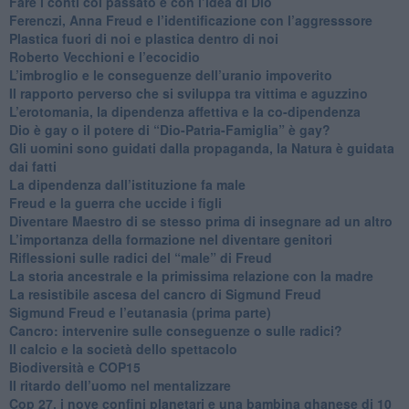
​Fare i conti col passato e con l’idea di Dio
​Ferenczi, Anna Freud e l’identificazione con l’aggresssore
Plastica fuori di noi e plastica dentro di noi
​Roberto Vecchioni e l’ecocidio
​L’imbroglio e le conseguenze dell’uranio impoverito
​Il rapporto perverso che si sviluppa tra vittima e aguzzino
L’erotomania, la dipendenza affettiva e la co-dipendenza
​Dio è gay o il potere di “Dio-Patria-Famiglia” è gay?
​Gli uomini sono guidati dalla propaganda, la Natura è guidata
dai fatti
La dipendenza dall’istituzione fa male
​Freud e la guerra che uccide i figli
​Diventare Maestro di se stesso prima di insegnare ad un altro
L’importanza della formazione nel diventare genitori
Riflessioni sulle radici del “male” di Freud
​La storia ancestrale e la primissima relazione con la madre
​La resistibile ascesa del cancro di Sigmund Freud
Sigmund Freud e l’eutanasia (prima parte)
Cancro: intervenire sulle conseguenze o sulle radici?
​Il calcio e la società dello spettacolo
Biodiversità e COP15
​Il ritardo dell’uomo nel mentalizzare
​Cop 27, i nove confini planetari e una bambina ghanese di 10