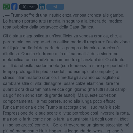
. —
Trump soffre di una insufficienza venosa cronica alle gambe.
Lo hanno riportato tutti i media in seguito alla lettera del medico
resa pubblica dalla portavoce della Casa Bianca.
Gli è stata diagnosticata un’insufficienza venosa cronica, che, a
parere mio, consegue ad un cattivo modo di respirare: l’aspirazione
dei liquidi periferici da parte della pompa addomino-toracica è
difettosa. Questa sindrome è, in ultima analisi, della sindrome
metabolica, una condizione comune tra gli anziani dell’Occidente,
afflitti da obesità, sedentarietà (con tendenza a stare per periodi di
tempo prolungati in piedi o seduti, ad esempio al computer) e
stress infiammatorio cronico. I medici gli avranno consigliato di
cambiare stile di vita: dimagrire, usare calze elastiche, fare tre
quarti d’ora di camminata veloce ogni giorno (ma tutti i suoi campi
da golf non sono stati di grande aiuto!). Ma queste correzioni
comportamentali, a mio parere, sono alla lunga poco efficaci:
l’unica medicina è che Trump si accorga che il suo
male
è solo
l’espressione delle sue scelte di vita; potrebbe così invertire la rotta,
ma non lo farà, come non lo farà la quasi totalità degli uomini, idioti
(in senso greco) come lui! Ce lo ritroveremo un giorno stecchito, né
più né meno come Hulk Hogan, la leggenda del wrestling, che è