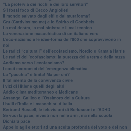
"La protervia dei ricchi e dei loro servitori"
S’i fossi foco di Cecco Angiolieri
​Il mondo salvato dagli elfi e dai mutaforma?
Gru (Cattivissimo me) e lo Spirito di Goebbels
​La mal-destra, la mal-sinistra e il mal-tecnico
​La venerazione masochistica di un italiano vero
​L’eco-nazismo e le idee-forma dell’800 che sopravvivono in
noi
​Le radici “culturali” dell’ecofascismo, Nordio e Kamala Harris
Le radici dell’ecofascismo: la purezza della terra e della razza
Andiamo verso l’ecofascismo?
I costi economici dell’emergenza climatica
​La “pacchia” è finita! Ma per chi?
​Il fallimento della convivenza civile
​I vizi di Hitler e quelli degli altri
Addio clima mediterraneo e Medicane
​Assange, Galileo e l’Ossimoro della Cultura
​I bulli d’Italia e i masochisti d’Italia
​Bertrand Russell, le televisioni di Berlusconi e l’ADHD
​Se vuoi la pace, investi non nelle armi, ma nella scuola
​Dichiara pace
​Appello agli elettori ad una scelta profonda del voto e del non