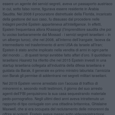
essere un agente dei servizi segreti, aveva un passaporto austriaco
in cui, sotto falso nome, figurava essere residente in Arabia
Saudita. Nel 2008 il procuratore distrettuale della Florida, incaricato
della gestione del suo caso, fu dissuaso dal procedere nelle
indagini perché Epstein
apparteneva all’intelligence
. In effetti,
Epstein frequentava allora Khassogi (l’imprenditore saudita che poi
fu ucciso barbaramente dal Mossad - i servizi segreti israeliani – in
un albergo turco), che nel 2008, all’interno dell’
Irangate
, faceva da
intermediario nel trasferimento di armi USA da Israele all’Iran;
Epstein è stato anche implicato nella vendita di armi in ogni parte
del mondo ... di questi tempi avrebbe fatto affari d’oro. Il quotidiano
israeliano
Haaretz
ha riferito che nel 2015 Epstein investì in una
startup israeliana collegata all’industria della difesa israeliana e
guidata da Barak, il generale ex-primo ministro laburista: l’amicizia
con Barak gli permise di addentrarsi nei segreti militari israeliani.
Nel 2019 Epstein venne arrestato con l’accusa di traffico di
minorenni e, secondo molti testimoni, il giorno del suo arresto
agenti dell’FBI perquisirono la sua casa sequestrando materiale
pedo-pornografico. Negli ultimi dieci anni aveva intrattenuto un
rapporto di tipo coniugale con una cittadina britannica, Ghislaine
Maxwell, che si era occupata del reclutamento delle minorenni da
offrire ai potenti. Epstein aveva messo sotto videoregistrazione