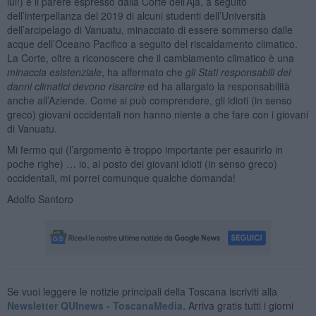
lui!) è il parere espresso dalla Corte dell’Aja, a seguito
dell’interpellanza del 2019 di alcuni studenti dell’Università
dell’arcipelago di Vanuatu, minacciato di essere sommerso dalle
acque dell’Oceano Pacifico a seguito del riscaldamento climatico.
La Corte, oltre a riconoscere che il cambiamento climatico è una
minaccia esistenziale
, ha affermato che
gli Stati responsabili dei
danni climatici devono risarcire
ed ha allargato la responsabilità
anche all’Aziende. Come si può comprendere, gli idioti (in senso
greco) giovani occidentali non hanno niente a che fare con i giovani
di Vanuatu.
Mi fermo qui (l’argomento è troppo importante per esaurirlo in
poche righe) … io, al posto dei giovani idioti (in senso greco)
occidentali, mi porrei comunque qualche domanda!
Adolfo Santoro
Se vuoi leggere le notizie principali della Toscana iscriviti alla
Newsletter QUInews - ToscanaMedia.
Arriva gratis tutti i giorni