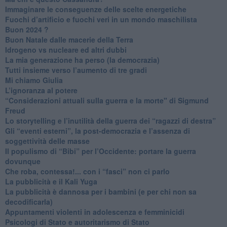
Immaginare le conseguenze delle scelte energetiche
​Fuochi d’artificio e fuochi veri in un mondo maschilista
Buon 2024 ?
​Buon Natale dalle macerie della Terra
​Idrogeno vs nucleare ed altri dubbi
​La mia generazione ha perso (la democrazia)
​Tutti insieme verso l’aumento di tre gradi
Mi chiamo Giulia
L’ignoranza al potere
​“Considerazioni attuali sulla guerra e la morte" di Sigmund
Freud
​Lo storytelling e l’inutilità della guerra dei “ragazzi di destra”
​Gli “eventi esterni”, la post-democrazia e l’assenza di
soggettività delle masse
​Il populismo di “Bibi” per l’Occidente: portare la guerra
dovunque
​Che roba, contessa!... con i “fasci” non ci parlo
La pubblicità e il Kali Yuga
​La pubblicità è dannosa per i bambini (e per chi non sa
decodificarla)
​Appuntamenti violenti in adolescenza e femminicidi
​Psicologi di Stato e autoritarismo di Stato