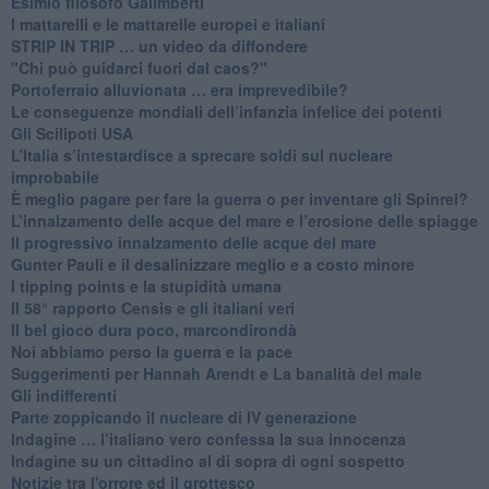
Esimio filosofo Galimberti
​I mattarelli e le mattarelle europei e italiani
​STRIP IN TRIP … un video da diffondere
"Chi può guidarci fuori dal caos?"
​Portoferraio alluvionata … era imprevedibile?
Le conseguenze mondiali dell’infanzia infelice dei potenti
​Gli Scilipoti USA
L’Italia s’intestardisce a sprecare soldi sul nucleare
improbabile
È meglio pagare per fare la guerra o per inventare gli Spinrel?
​L’innalzamento delle acque del mare e l’erosione delle spiagge
​Il progressivo innalzamento delle acque del mare
​Gunter Pauli e il desalinizzare meglio e a costo minore
I tipping points e la stupidità umana
​Il 58° rapporto Censis e gli italiani veri
​Il bel gioco dura poco, marcondirondà
Noi abbiamo perso la guerra e la pace
Suggerimenti per Hannah Arendt e La banalità del male
​Gli indifferenti
Parte zoppicando il nucleare di IV generazione
​Indagine … l’italiano vero confessa la sua innocenza
Indagine su un cittadino al di sopra di ogni sospetto
Notizie tra l'orrore ed il grottesco