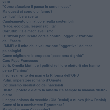
voto
"Come sfasciare il paese in sette mosse"
​Ma questi ci sono o ci fanno?
​Le “tua” libera scelta
Cambiamento climatico e realtà sostenibili
“Pace, ecologia, responsabilità”
​Corruttibilità e machiavellismo
Istruzioni per un’arte corale contro l’oggettivizzazione
dell’Essere
​L’MMPI e il mito della valutazione “oggettiva” dei test
psicologici
Come migliorare la proposta “pace terra dignità”
Caro Papa Francesco
​Jorit, Ornella Muti… e i politici (e i loro elettori) che hanno
perso l’”anima”
​Il sollevamento dei mari e la Riforma dell’ONU
Putin, imperatore romano d’Oriente
​L’ottimismo irrealistico dei narcisisti
​Dietro il potere e dietro la miseria c’è sempre la mamma dietro-
dietro
Il negazionismo da vecchio (Old Denial) a nuovo (New Denial)
Come si fa a combattere l'ignoranza?
Ma chi è questo Cassandra?