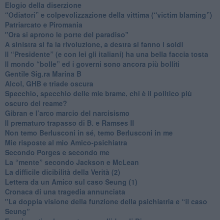
Elogio della diserzione
“Odiatori” e colpevolizzazione della vittima (“victim blaming”)
​Patriarcato e Piromania
"Ora si aprono le porte del paradiso"
​A sinistra si fa la rivoluzione, a destra si fanno i soldi
​Il “Presidente” (e con lei gli italiani) ha una bella faccia tosta
​Il mondo “bolle” ed i governi sono ancora più bolliti
​Gentile Sig.ra Marina B
​Alcol, GHB e triade oscura
​Specchio, specchio delle mie brame, chi è il politico più
oscuro del reame?
​Gibran e l’arco marcio del narcisismo
​Il prematuro trapasso di B. e Ramses II
​Non temo Berlusconi in sé, temo Berlusconi in me
​Mie risposte al mio Amico-psichiatra
​Secondo Porges e secondo me
​La “mente” secondo Jackson e McLean
La difficile dicibilità della Verità (2)
​Lettera da un Amico sul caso Seung (1)
​Cronaca di una tragedia annunciata
"​La doppia visione della funzione della psichiatria e “il caso
Seung”