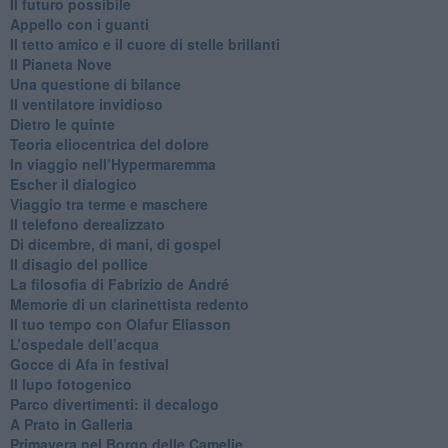
​Il futuro possibile
​Appello con i guanti
​Il tetto amico e il cuore di stelle brillanti
​Il Pianeta Nove
​Una questione di bilance
​Il ventilatore invidioso
​Dietro le quinte
​Teoria eliocentrica del dolore
In viaggio nell’Hypermaremma
​Escher il dialogico
​Viaggio tra terme e maschere
Il telefono derealizzato
​Di dicembre, di mani, di gospel
​Il disagio del pollice
​La filosofia di Fabrizio de André
Memorie di un clarinettista redento
​Il tuo tempo con Olafur Eliasson
​L’ospedale dell’acqua
​Gocce di Afa in festival
​Il lupo fotogenico
​Parco divertimenti: il decalogo
​A Prato in Galleria
​Primavera nel Borgo delle Camelie