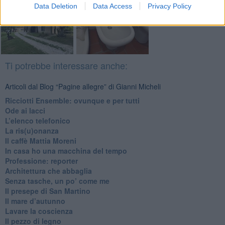
Data Deletion
Data Access
Privacy Policy
Ti potrebbe interessare anche:
Articoli dal Blog “Pagine allegre” di Gianni Micheli
​Ricciotti Ensemble: ovunque e per tutti
Ode ai lacci
​L’elenco telefonico
​La ris(u)onanza
​Il caffè Mattia Moreni
​In casa ho una macchina del tempo
Professione: reporter
Architettura che abbaglia
​Senza tasche, un po’ come me
​Il presepe di San Martino
​Il mare d’autunno
​Lavare la coscienza
​Il pezzo di legno