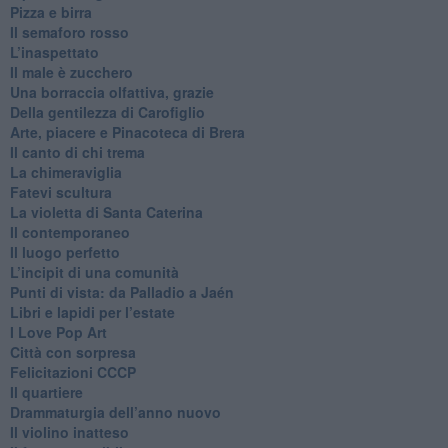
​Pizza e birra
​Il semaforo rosso
​L’inaspettato
​Il male è zucchero
​Una borraccia olfattiva, grazie
​Della gentilezza di Carofiglio
Arte, piacere e Pinacoteca di Brera
​Il canto di chi trema
La chimeraviglia
​Fatevi scultura
​La violetta di Santa Caterina
​Il contemporaneo
​Il luogo perfetto
​L’incipit di una comunità
Punti di vista: da Palladio a Jaén
​Libri e lapidi per l’estate
​I Love Pop Art
Città con sorpresa
Felicitazioni CCCP
​Il quartiere
​Drammaturgia dell’anno nuovo
​Il violino inatteso