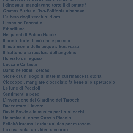
I dinosauri mangiavano tortelli di patate?
​Gramoz Burba e l’Iso-Polifonia albanese
L’albero degli zecchini d’oro
​I jeans nell’armadio
Erbadiluce
Nei panni di Babbo Natale
​Il punto forte di ciò che è piccolo
​Il matrimonio delle acque a Seravezza
​Il frattone e la rasatura dell’angolino
​Ho visto un reguso
Lucca e Cartasia
Bambine Ribelli cercasi
Storie di un luogo di mare in cui rinasce la storia
Cioccopoi, mangiare cioccolato fa bene allo spettacolo
​Le lune di Peccioli
​Sentimenti a peso
​L’invenzione del Giardino dei Tarocchi
​Raccontare il lavoro
David Bowie e la musica per i tuoi occhi
Un’amica di nome Ottavia Piccolo
​Felicità Interna Lorda: un’idea per muoversi
​La casa sola, un video racconto