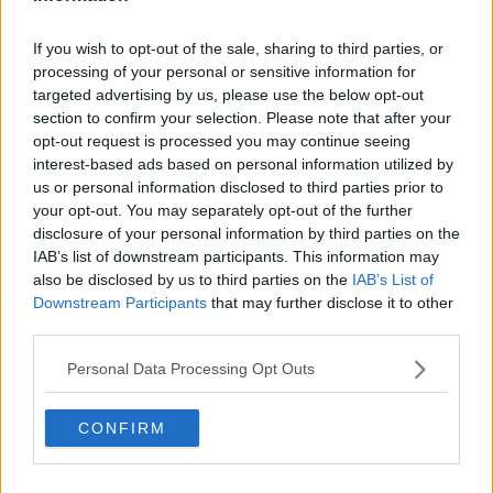
tanto son belle. Figurati! Erano autentiche e non lo sapevi. Ce le
avevi così vicine ed hai dovuto aspettare tutto questo tempo per
rendertene conto. Per far scoppiare il cuore di bellezza. Ora che il
If you wish to opt-out of the sale, sharing to third parties, or
mondo, per come l’hai conosciuto, sta per finire. Ora che il mondo,
processing of your personal or sensitive information for
per come l’hai studiato, è già finito.
targeted advertising by us, please use the below opt-out
section to confirm your selection. Please note that after your
Be’, ora lo sai: posti così esistono e c’è chi ci mette l’anima per
opt-out request is processed you may continue seeing
tenerli in piedi. Per salvarli e per salvarci tutti. Tornaci. Anche se
interest-based ads based on personal information utilized by
sono lontano. Anche se c’è da mettersi in cammino.
us or personal information disclosed to third parties prior to
Gianni Micheli
your opt-out. You may separately opt-out of the further
disclosure of your personal information by third parties on the
IAB’s list of downstream participants. This information may
also be disclosed by us to third parties on the
IAB’s List of
Downstream Participants
that may further disclose it to other
third parties.
Se vuoi leggere le notizie principali della Toscana iscriviti alla
Newsletter QUInews - ToscanaMedia.
Arriva gratis tutti i giorni
Personal Data Processing Opt Outs
alle 20:00 direttamente nella tua casella di posta.
Basta cliccare
QUI
CONFIRM
Fotogallery