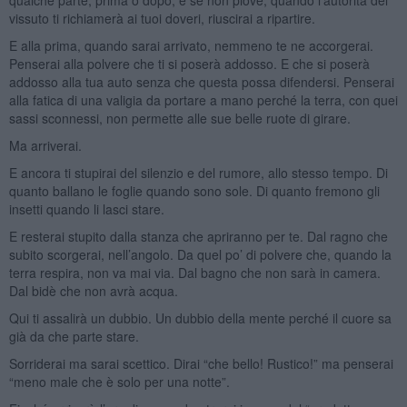
vissuto ti richiamerà ai tuoi doveri, riuscirai a ripartire.
E alla prima, quando sarai arrivato, nemmeno te ne accorgerai.
Penserai alla polvere che ti si poserà addosso. E che si poserà
addosso alla tua auto senza che questa possa difendersi. Penserai
alla fatica di una valigia da portare a mano perché la terra, con quei
sassi sconnessi, non permette alle sue belle ruote di girare.
Ma arriverai.
E ancora ti stupirai del silenzio e del rumore, allo stesso tempo. Di
quanto ballano le foglie quando sono sole. Di quanto fremono gli
insetti quando li lasci stare.
E resterai stupito dalla stanza che apriranno per te. Dal ragno che
subito scorgerai, nell’angolo. Da quel po’ di polvere che, quando la
terra respira, non va mai via. Dal bagno che non sarà in camera.
Dal bidè che non avrà acqua.
Qui ti assalirà un dubbio. Un dubbio della mente perché il cuore sa
già da che parte stare.
Sorriderai ma sarai scettico. Dirai “che bello! Rustico!” ma penserai
“meno male che è solo per una notte”.