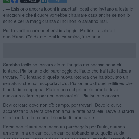
. —
Esistono ancora luoghi inaspettati, posti che invitano a festa le
emozioni e che il cuore vorrebbe chiamare casa anche se non lo
sono e per la maggioranza di noi non lo saranno mai.
Per trovarli occorre mettersi in viaggio. Partire. Lasciare il
quotidiano. C’è da mettersi in cammino, insomma.
Sarebbe facile se fossero dietro l’angolo ma spesso sono più
lontano. Più lontano del parcheggio dell’auto che hai fatto fatica a
trovare. Più lontano di quella nuova rotonda che ha abbuiato un
semaforo che non sopportavi più. Più lontano di quel rettilineo che
ti porta in campagna. Più lontano del primo ristorante dove
qualcuno si ferma per non pensarci più. Più lontano ancora.
Devi cercare dove non c’è campo, per trovarli. Dove le curve
accarezzano la terra che non ama le rette parallele. Dove la strada
si fa incerta e la natura ti ricorda di farne parte.
Forse non ci sarà nemmeno un parcheggio per l’auto, quando
arriverai, ma un campo, un campo abbandonato, quello sì, da
qualche parte, prima o dopo, e se non piove, quando l’autorità del