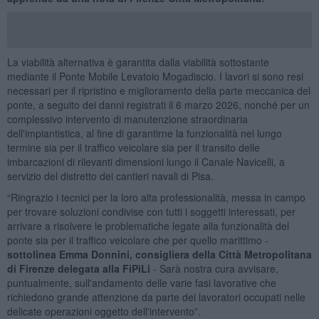
La viabilità alternativa è garantita dalla viabilità sottostante
mediante il Ponte Mobile Levatoio Mogadiscio. I lavori si sono resi
necessari per il ripristino e miglioramento della parte meccanica del
ponte, a seguito dei danni registrati il 6 marzo 2026, nonché per un
complessivo intervento di manutenzione straordinaria
dell'impiantistica, al fine di garantirne la funzionalità nel lungo
termine sia per il traffico veicolare sia per il transito delle
imbarcazioni di rilevanti dimensioni lungo il Canale Navicelli, a
servizio del distretto dei cantieri navali di Pisa.
“Ringrazio i tecnici per la loro alta professionalità, messa in campo
per trovare soluzioni condivise con tutti i soggetti interessati, per
arrivare a risolvere le problematiche legate alla funzionalità del
ponte sia per il traffico veicolare che per quello marittimo -
sottolinea Emma Donnini, consigliera della Città Metropolitana
di Firenze delegata alla FiPiLi
- Sarà nostra cura avvisare,
puntualmente, sull'andamento delle varie fasi lavorative che
richiedono grande attenzione da parte dei lavoratori occupati nelle
delicate operazioni oggetto dell'intervento”.