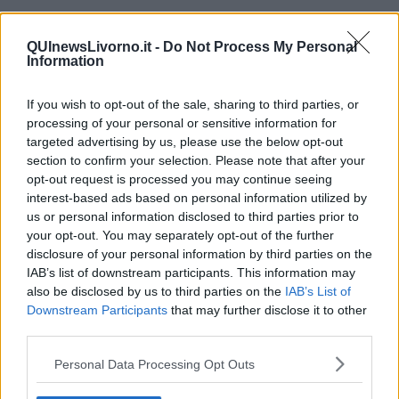
L'intervento è promosso dalla Città Metropolitana di Firenze in
qualità di stazione appaltante, con finanziamento della Regione
QUInewsLivorno.it -
Do Not Process My Personal
Toscana. I lavori sono eseguiti da Ave S.p.A., gestore della strada
Information
di grande comunicazione Fi-Pi-Li, su progetto di Smart Engineering
S.r.l.
If you wish to opt-out of the sale, sharing to third parties, or
Le fasi operative sono state condivise e coordinate con Autorità
processing of your personal or sensitive information for
Portuale di Livorno, Capitaneria di Porto, Pisa Port Authority,
targeted advertising by us, please use the below opt-out
Comune di Livorno e Unione Industriale di Pisa – Gruppo
section to confirm your selection. Please note that after your
Nautici.Per tutta la durata dei lavori (27 marzo – 19 aprile 2026) il
opt-out request is processed you may continue seeing
Ponte Navicelli sarà chiuso al traffico veicolare. Il transito
interest-based ads based on personal information utilized by
alternativo è garantito dal Ponte Mogadiscio. Il passaggio delle
us or personal information disclosed to third parties prior to
imbarcazioni lungo il Canale Navicelli è consentito in quasi tutte le
your opt-out. You may separately opt-out of the further
fasi; nel periodo 31 marzo – 9 aprile potranno transitare
disclosure of your personal information by third parties on the
imbarcazioni senza limitazioni di altezza.
IAB’s list of downstream participants. This information may
Fasi operative nel dettaglio
also be disclosed by us to third parties on the
IAB’s List of
27–28 Marzo 2026: Operazioni di alleggerimento del ponte e
Downstream Participants
that may further disclose it to other
predisposizione di quattro grandi gru;
third parties.
29–30 Marzo 2026: Sollevamento del ponte, posizionamento su
Personal Data Processing Opt Outs
chiatta navale e adagio sulla banchina portuale per avviare i lavori
su terra ferma;