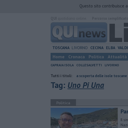
Questo sito contribuisce 
QUI
quotidiano online.
Percorso semplificat
TOSCANA
LIVORNO
CECINA
ELBA
VALD
Home
Cronaca
Politica
Attualità
CAPRAIA ISOLA
COLLESALVETTI
LIVORNO
doglio
Gara podistica alla scoperta delle isole toscane
Tutti i titoli:
Abiti sequ
Tag:
Uno Pi Una
Politica
Pa
Il s
Nazi