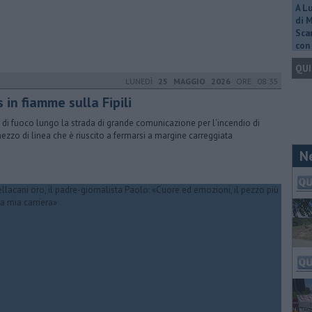
A L
di 
Scar
con 
QUI
LUNEDÌ
25 MAGGIO 2026
ORE 08:35
 in fiamme sulla Fipili
 di fuoco lungo la strada di grande comunicazione per l'incendio di
ezzo di linea che è riuscito a fermarsi a margine carreggiata
N