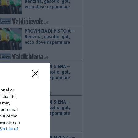
Benzina, gasolio, gpl,
ecco dove risparmiare
PROVINCIA DI PISTOIA — ​
Benzina, gasolio, gpl,
ecco dove risparmiare
PROVINCIA DI SIENA — ​
Benzina, gasolio, gpl,
ecco dove risparmiare
sonal or
ection to
PROVINCIA DI SIENA — ​
ou may
Benzina, gasolio, gpl,
 personal
ecco dove risparmiare
out of the
 downstream
B’s List of
PROVINCIA DI FIRENZE — ​