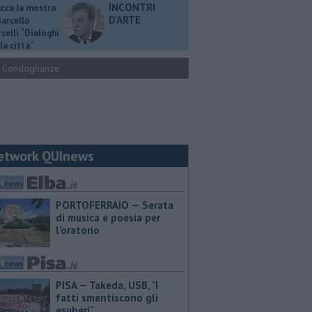
INCONTRI
ucca la mostra
D'ARTE
Marcello
selli “Dialoghi
la città"
Condoglianze
etwork QUInews
PORTOFERRAIO — Serata
di musica e poesia per
l'oratorio
PISA — Takeda, USB, "I
fatti smentiscono gli
esuberi"