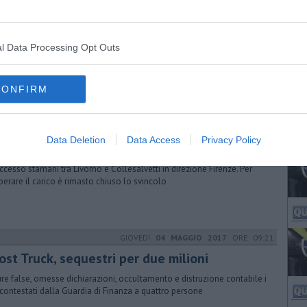
SABATO
15 OTTOBRE 2016
ORE 10:01
usa l'uscita di Livorno centro
l Data Processing Opt Outs
ri in via delle Sorgenti, sarà chiusa l’uscita “Livorno Centro” della
ante per chi proviene da sud, si andrà avanti cinque giorni
CONFIRM
MARTEDÌ
19 APRILE 2016
ORE 10:36
Data Deletion
Data Access
Privacy Policy
stacca rimorchio, paura sulla Fi Pi Li
uccesso stamani tra Livorno e Collesalvetti in direzione Firenze. Per
perare il carico è rimasto chiuso lo svincolo
GIOVEDÌ
04 MAGGIO 2017
ORE 09:21
ost Truck, sequestri per due milioni
ure false, omesse dichiarazioni, occultamento e distruzione contabile i
i contestati dalla Guardia di Finanza a quattro persone