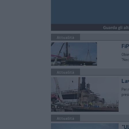
Attualità
FiP
Obiet
"Nec
Attualità
La
Per 
pres
Attualità
"U