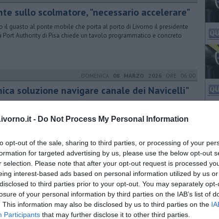
nte sullo scolmatore, "necessario accelerare"
 il guasto al ponte mobile che porta al porto di Livorno il presidente
a Port Authority di Pisa chiede un tavolo programmatico e concreto
DOMENICA
08 MARZO 2026
ORE 06:00
nica soluzione navigare canale dei Navicelli"
 il guasto del ponte mobile sulla Fi-Pi-Li a Livorno interviene
ione industriale pisana.
vorno.it -
Do Not Process My Personal Information
to opt-out of the sale, sharing to third parties, or processing of your per
formation for targeted advertising by us, please use the below opt-out s
SABATO
12 SETTEMBRE 2015
ORE 10:05
r selection. Please note that after your opt-out request is processed y
affico in tempo reale con "Muoversi in
eing interest-based ads based on personal information utilized by us or
scana"
disclosed to third parties prior to your opt-out. You may separately opt-
o questo è possibile con l'applicazione della Regione grazie alle web
losure of your personal information by third parties on the IAB’s list of
nstallate nei 78 punti più sensibili della viabilità, come la Fi Pi Li
. This information may also be disclosed by us to third parties on the
IA
Participants
that may further disclose it to other third parties.