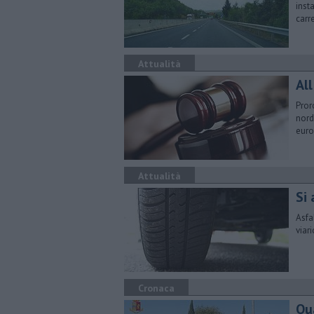
inst
carr
Attualità
All
Pror
nord
euro
Attualità
Si 
Asfa
viari
Cronaca
Qua