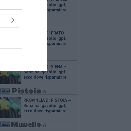
Benzina, gasolio, gpl,
ecco dove risparmiare
PROVINCIA DI PRATO — ​
Benzina, gasolio, gpl,
ecco dove risparmiare
PROVINCIA DI SIENA — ​
Benzina, gasolio, gpl,
ecco dove risparmiare
PROVINCIA DI PISTOIA — ​
Benzina, gasolio, gpl,
ecco dove risparmiare