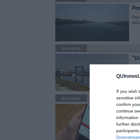
Po
Dopo
dell
Attualità
"U
Dopo
l'Un
QUInewsLi
If you wish 
sensitive in
Attualità
confirm you
Tr
continue se
To
information 
Tutt
further disc
cam i
participants
Downstream 