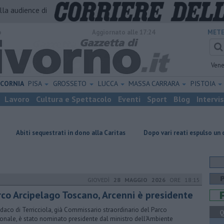
alla audience di
o
Aggiornato alle 17:24
METE
Vene
ICORNIA
PISA
GROSSETO
LUCCA
MASSA CARRARA
PISTOIA
Lavoro
Cultura e Spettacolo
Eventi
Sport
Blog
Intervi
estrati in dono alla Caritas
Dopo vari reati espulso un cittadino stran
GIOVEDÌ
28 MAGGIO 2026
ORE 18:15
rco Arcipelago Toscano, Arcenni è presidente
indaco di Terricciola, già Commissario straordinario del Parco
Q
onale, è stato nominato presidente dal ministro dell'Ambiente