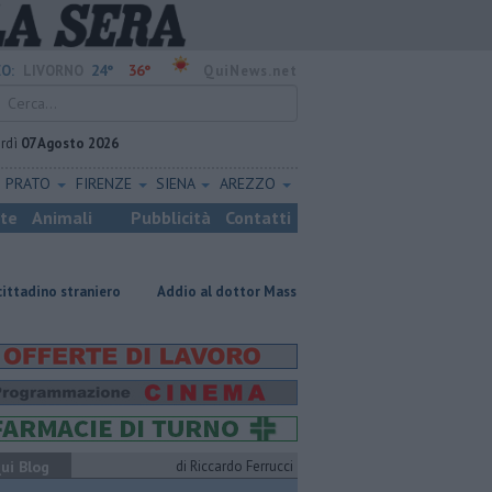
24°
36°
O:
LIVORNO
QuiNews.net
rdì
07 Agosto 2026
PRATO
FIRENZE
SIENA
AREZZO
ste
Animali
Pubblicità
Contatti
iero
Addio al dottor Massimo Campana, il cordoglio
Gara podistic
ui Blog
di Riccardo Ferrucci