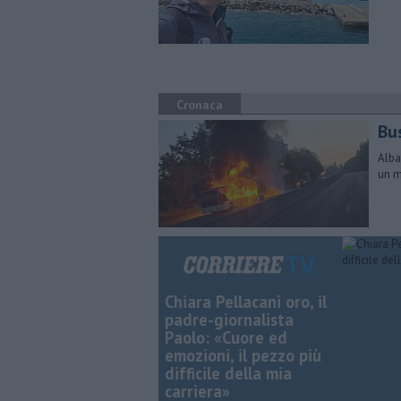
Cronaca
Bus
Alba
un m
Chiara Pellacani oro, il
padre-giornalista
Paolo: «Cuore ed
emozioni, il pezzo più
difficile della mia
carriera»