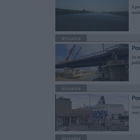
Il p
mobi
Attualità
Po
Lo a
pubb
Attualità
Por
Cors
mezz
Attualità