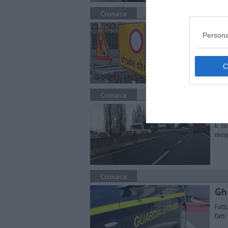
Cronaca
Chi
Persona
Lavo
Vari
Cronaca
Si 
E' s
recu
Cronaca
Gh
Fatt
fatt