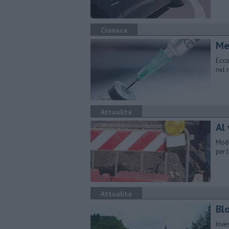
Cronaca
Men
Ecco
nel 
Attualità
Al 
Modi
per 
Attualità
Blo
Inve