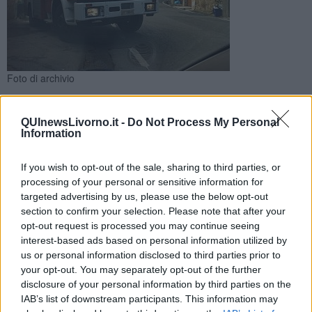
Foto di archivio
Sul posto vigili del fuoco e personale sanitario ma purtroppo
per una donna di 79 anni non c'è stato nulla da fare
QUInewsLivorno.it -
Do Not Process My Personal
Information
If you wish to opt-out of the sale, sharing to third parties, or
processing of your personal or sensitive information for
targeted advertising by us, please use the below opt-out
LIVORNO —
Questa mattina verso le 10 in un'abitazione di via
section to confirm your selection. Please note that after your
Modigliani è scoppiato un incendio ed è morta una donna di 79
opt-out request is processed you may continue seeing
anni.
interest-based ads based on personal information utilized by
L'allarme è partito dai vicini di casa della donna che hanno visto
us or personal information disclosed to third parties prior to
uscire del fumo dalla casa.
your opt-out. You may separately opt-out of the further
disclosure of your personal information by third parties on the
IAB’s list of downstream participants. This information may