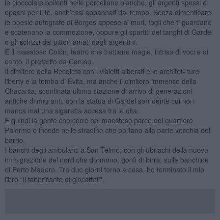
le cioccolate bollenti nelle porcellane bianche, gli argenti spessi e
opachi per il tè, anch’essi appannati dal tempo. Senza dimenticare
le poesie autografe di Borges appese ai muri, fogli che ti guardano
e scatenano la commozione, oppure gli spartiti dei tanghi di Gardel
o gli schizzi dei pittori amati dagli argentini.
E il maestoso Colón, teatro che trattiene magie, intriso di voci e di
canto, il preferito da Caruso.
Il cimitero della Recoleta con i vialetti alberati e le architet- ture
liberty e la tomba di Evita, ma anche il cimitero immenso della
Chacarita, sconfinata ultima stazione di arrivo di generazioni
antiche di migranti, con la statua di Gardel sorridente cui non
manca mai una sigaretta accesa tra le dita.
E quindi la gente che corre nel maestoso parco del quartiere
Palermo o incede nelle stradine che portano alla parte vecchia del
barrio.
I banchi degli ambulanti a San Telmo, con gli ubriachi della nuova
immigrazione del nord che dormono, gonfi di birra, sulle banchine
di Porto Madero. Tra due giorni torno a casa, ho terminato il mio
libro “Il fabbricante di giocattoli”.