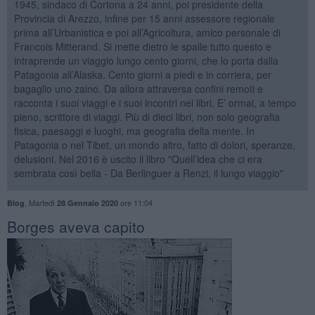
1945, sindaco di Cortona a 24 anni, poi presidente della
Provincia di Arezzo, infine per 15 anni assessore regionale
prima all’Urbanistica e poi all’Agricoltura, amico personale di
Francois Mitterand. Si mette dietro le spalle tutto questo e
intraprende un viaggio lungo cento giorni, che lo porta dalla
Patagonia all’Alaska. Cento giorni a piedi e in corriera, per
bagaglio uno zaino. Da allora attraversa confini remoti e
racconta i suoi viaggi e i suoi incontri nei libri. E’ ormai, a tempo
pieno, scrittore di viaggi. Più di dieci libri, non solo geografia
fisica, paesaggi e luoghi, ma geografia della mente. In
Patagonia o nel Tibet, un mondo altro, fatto di dolori, speranze,
delusioni. Nel 2016 è uscito il libro "Quell’idea che ci era
sembrata così bella - Da Berlinguer a Renzi, il lungo viaggio"
,
Martedì
ore 11:04
Blog
28 Gennaio 2020
Borges aveva capito