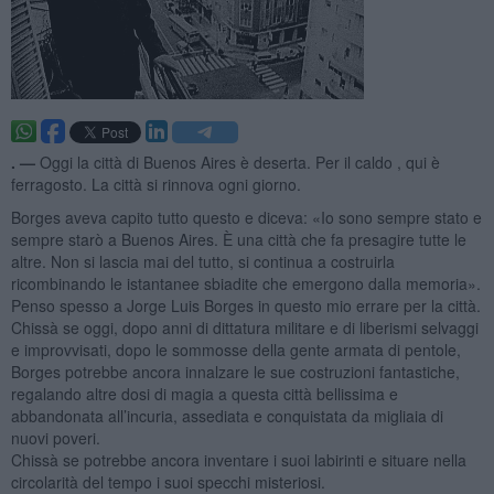
. —
Oggi la città di Buenos Aires è deserta. Per il caldo , qui è
ferragosto. La città si rinnova ogni giorno.
Borges aveva capito tutto questo e diceva: «Io sono sempre stato e
sempre starò a Buenos Aires. È una città che fa presagire tutte le
altre. Non si lascia mai del tutto, si continua a costruirla
ricombinando le istantanee sbiadite che emergono dalla memoria».
Penso spesso a Jorge Luis Borges in questo mio errare per la città.
Chissà se oggi, dopo anni di dittatura militare e di liberismi selvaggi
e improvvisati, dopo le sommosse della gente armata di pentole,
Borges potrebbe ancora innalzare le sue costruzioni fantastiche,
regalando altre dosi di magia a questa città bellissima e
abbandonata all’incuria, assediata e conquistata da migliaia di
nuovi poveri.
Chissà se potrebbe ancora inventare i suoi labirinti e situare nella
circolarità del tempo i suoi specchi misteriosi.