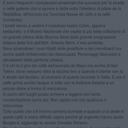
E sono frequenti i complessini amatoriali che suonano per la strada
o nelle gallerie che si aprono a delta sotto l’obelisco di plaza de la
República, all’incrocio tra l’avenida Nueve de Julio e la calle
Corrientes.
I turisti vanno a vedere il maestoso teatro Colón, appena
restaurato, o il Museo Nazionale che ospita la più bella collezione di
un grande pittore della Buenos Aires della grande emigrazione
italiana della fine dell’800: Antonio Berni, il mio preferito.
Sono straordinari i suoi ritratti delle prostitute e dei mendicanti ma
anche quelli emblematici dei disoccupati. Personaggi diseredati e
attualissimi della periferia urbana.
C’è chi fa il giro dei caffè dell’avenida de Mayo ma anche di San
Telmo, dove nessuno ritira la tazzina fino a quando il cliente non si
è alzato dal tavolino, al contrario di quanto succede in Italia. E con il
caffè arriva anche l’acqua al seltz con le bollicine fresche e un
piccolo dolce a forma di mezzaluna.
In pochi altri luoghi posso scrivere e leggere con tanta
concentrazione come qui. Non capita mai che qualcuno ti
interrompa.
Tutto quello che c’è intorno sembra surreale e quando ci si siede in
questi caffè è meno difficile capire perché gli argentini hanno avuto
Borges e, aggiungo io, anche Osvaldo Soriano.