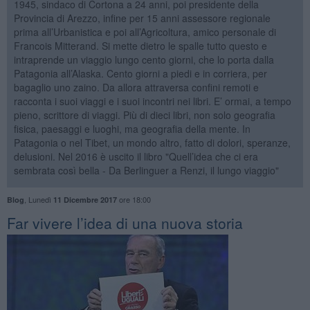
1945, sindaco di Cortona a 24 anni, poi presidente della
Provincia di Arezzo, infine per 15 anni assessore regionale
prima all’Urbanistica e poi all’Agricoltura, amico personale di
Francois Mitterand. Si mette dietro le spalle tutto questo e
intraprende un viaggio lungo cento giorni, che lo porta dalla
Patagonia all’Alaska. Cento giorni a piedi e in corriera, per
bagaglio uno zaino. Da allora attraversa confini remoti e
racconta i suoi viaggi e i suoi incontri nei libri. E’ ormai, a tempo
pieno, scrittore di viaggi. Più di dieci libri, non solo geografia
fisica, paesaggi e luoghi, ma geografia della mente. In
Patagonia o nel Tibet, un mondo altro, fatto di dolori, speranze,
delusioni. Nel 2016 è uscito il libro "Quell’idea che ci era
sembrata così bella - Da Berlinguer a Renzi, il lungo viaggio"
,
Lunedì
ore 18:00
Blog
11 Dicembre 2017
Far vivere l’idea di una nuova storia