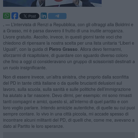
. —
L’intervista di Renzi a Repubblica, con gli oltraggi alla Boldrini e
a Grasso, mi è parsa davvero il frutto di una inutile arroganza.
Livore gratuito. Ascolto, invece, in questi giorni tante voci che
chiedono di ripensare la nostra scelta per una lista unitaria “Liberi e
Uguali”, con la guida di
Pietro Grasso
. Allora devo fermarmi,
sforzarmi di ricapitolare, di guardare con sguardo diverso coloro
che fino a oggi ci consideravano un gruppo di scissionisti destinati a
un ruolo insignificante.
Non di essere invece, un’altra sinistra, che proprio dalla sconfitta
del PD in tante città italiane o da quelle brucianti delusioni sul
lavoro, sulla scuola, sulla sanità e sulle politiche dell’immigrazione
ha aiutato a far nascere. Devo dirmi, per esempio: mi sono rimasti
tanti compagni e amici, questo sì, all’interno di quel partito e con
loro voglio parlare. Intendo amicizie autentiche, di quelle su cui puoi
sempre contare. Io vivo in una città piccola, mi accade spesso di
incontrare alcuni militanti del PD, di quelli che, come me, avevano a
dato al Partito le loro speranze.