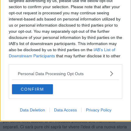
targeted advertising by us, please use the below opt-out
E meno male che non mi viene di portare rancori. Per indole e,
section to confirm your selection. Please note that after your
anche, perché questa è una cosa che l’età comunque insegna. Se
opt-out request is processed you may continue seeing
vogliamo crescere come persone dobbiamo smettere di rivestire i
interest-based ads based on personal information utilized by
panni della vittima, abbozzarla di giudicare e accusare gli altri; gli
us or personal information disclosed to third parties prior to
altri ci deludono, gli altri ci tradiscono, gli altri non ci capiscono, gli
your opt-out. You may separately opt-out of the further
altri non ci stimano, gli altri non ci comprendono, gli altri ci odiano,
disclosure of your personal information by third parties on the
gli altri ci invidiano, gli altri sono cattivi...
IAB’s list of downstream participants. This information may
Dobbiamo diventare padroni della nostra vita e far sì che questa
also be disclosed by us to third parties on the
IAB’s List of
non venga turbata dai giudizi e azioni altrui. Se qualcuno ci ha
Downstream Participants
that may further disclose it to other
tradito nella lotta politica nelle speranze che aveva suscitato ciò fa
third parties.
parte del gioco, passiamo oltre. Se non altro, vivremo più
serenamente.
Personal Data Processing Opt Outs
Quindi, nessuna rivincita morale.
Semmai la speranza che ci sia qualcuno, che riprenda in mano
CONFIRM
quei valori, forse anche più entusiasta, capace di coltivare bene le
idee che contano. Ci sarà pure chi saprà riannodare i fili, ricostruire
qualcosa di bello e importante. Ci sarà pure chi saprà
ricomprendere le tante storie in un solo soggetto politico,
Data Deletion
Data Access
Privacy Policy
caleidoscopio di forze e progetti e percorsi che non possono vivere
per conto loro, tasselli di un mosaico piuttosto che frammenti
separati. Ci sarà pure chi saprà far vivere l’idea di una nuova storia