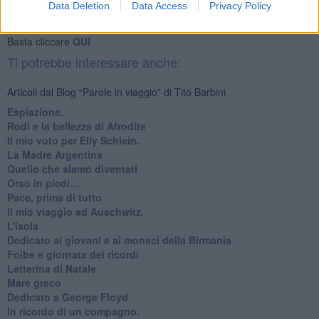
Newsletter QUInews - ToscanaMedia.
Arriva gratis tutti i giorni
Data Deletion
Data Access
Privacy Policy
alle 20:00 direttamente nella tua casella di posta.
Basta cliccare
QUI
Ti potrebbe interessare anche:
Articoli dal Blog “Parole in viaggio” di Tito Barbini
Espiazione.
Rodi e la bellezza di Afrodite
​Il mio voto per Elly Schlein.
​La Madre Argentina
Quello che siamo diventati
Orso in piedi…
​Pace, prima di tutto
​il mio viaggio ad Auschwitz.
​L’isola
Dedicato ai giovani e ai monaci della Birmania
​Foibe e giornata dei ricordi
Letterina di Natale
Mare greco
​Dedicato a George Floyd
​In ricordo di un compagno.