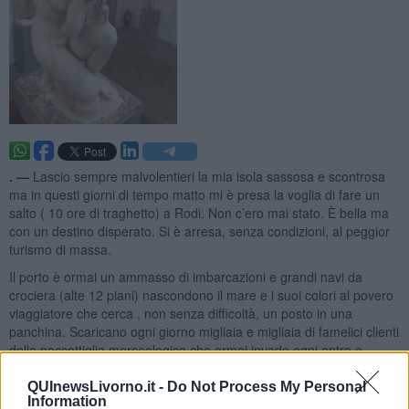
. —
Lascio sempre malvolentieri la mia isola sassosa e scontrosa
ma in questi giorni di tempo matto mi è presa la voglia di fare un
salto ( 10 ore di traghetto) a Rodi. Non c’ero mai stato. È bella ma
con un destino disperato. Si è arresa, senza condizioni, al peggior
turismo di massa.
Il porto è ormai un ammasso di imbarcazioni e grandi navi da
crociera (alte 12 piani) nascondono il mare e i suoi colori al povero
viaggiatore che cerca , non senza difficoltà, un posto in una
panchina. Scaricano ogni giorno migliaia e migliaia di famelici clienti
della paccottiglia merceologica che ormai invade ogni antro e
sgabuzzino della bellissima città antica.
QUInewsLivorno.it -
Do Not Process My Personal
Information