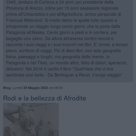
1945, sindaco di Cortona a 24 anni, poi presidente della
Provincia di Arezzo, infine per 15 anni assessore regionale
prima all’Urbanistica e poi all’Agricoltura, amico personale di
Francois Mitterand. Si mette dietro le spalle tutto questo e
intraprende un viaggio lungo cento giorni, che lo porta dalla
Patagonia all’Alaska. Cento giorni a piedi e in corriera, per
bagaglio uno zaino. Da allora attraversa confini remoti e
racconta i suoi viaggi e i suoi incontri nei libri. E’ ormai, a tempo
pieno, scrittore di viaggi. Più di dieci libri, non solo geografia
fisica, paesaggi e luoghi, ma geografia della mente. In
Patagonia o nel Tibet, un mondo altro, fatto di dolori, speranze,
delusioni. Nel 2016 è uscito il libro "Quell’idea che ci era
sembrata così bella - Da Berlinguer a Renzi, il lungo viaggio"
,
Lunedì
ore 08:00
Blog
29 Maggio 2023
Rodi e la bellezza di Afrodite