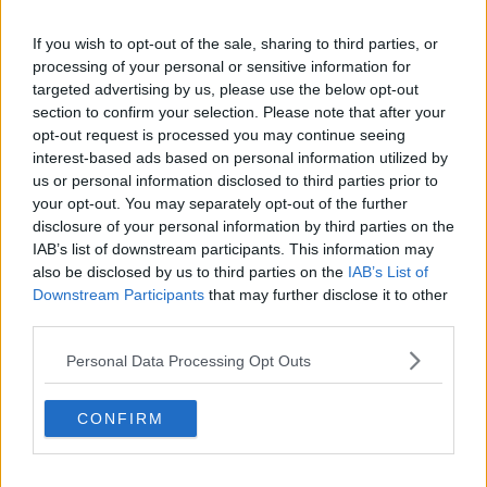
If you wish to opt-out of the sale, sharing to third parties, or
Tutti hanno il diritto di viaggiare, ci mancherebbe altro, ma altra
processing of your personal or sensitive information for
cosa è dichiarare la resa a questo turismo senza regole. Ma un
targeted advertising by us, please use the below opt-out
luogo va visitato a Rodi : il museo archeologico. Quasi sempre
deserto. Qui si incontra un piccolo gioiello: Afrodite accovacciata
section to confirm your selection. Please note that after your
nel bagno.
opt-out request is processed you may continue seeing
interest-based ads based on personal information utilized by
Scolpita nel primo secolo a.c. Non ha nulla di regale o divino: una
us or personal information disclosed to third parties prior to
ragazza che sta strizzando i capelli dopo il bagno. Nuda e
your opt-out. You may separately opt-out of the further
accoccolata con una naturale torsione del busto mentre un
disclosure of your personal information by third parties on the
ginocchio posa sulla scatoletta dei profumi. Si dice che nell’antichità
IAB’s list of downstream participants. This information may
alcuni furono folgorati dalla piccola Afrodite nuda da innamorarsene
also be disclosed by us to third parties on the
IAB’s List of
davvero. Davanti a lei si percepisce quanto per i greci la bellezza,
Downstream Participants
that may further disclose it to other
l’amore, la gioia di vivere fossero parte essenziale della vita.
third parties.
Tito Barbini
Personal Data Processing Opt Outs
CONFIRM
Se vuoi leggere le notizie principali della Toscana iscriviti alla